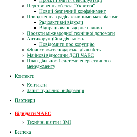
Проєкти зняття з експлуатації
Перетворення об'єкта "Укриття"
Новий безпечний конфайнмент
Поводження з радіоактивними матеріалами
Радіоактивні відходи
Відпрацьоване ядерне паливо
Проєкти міжнародної технічної допомоги
Антикорупційна діяльність
Повідомити про корупцію
Фінансово-господарська діяльність
Майнові відносини ДСП ЧАЕС
План діяльності системи енергетичного
менеджменту
Контакти
Контакти
Запит публічної інформації
Партнери
Відвідати ЧАЕС
Технічні візити і ЗМІ
Безпека