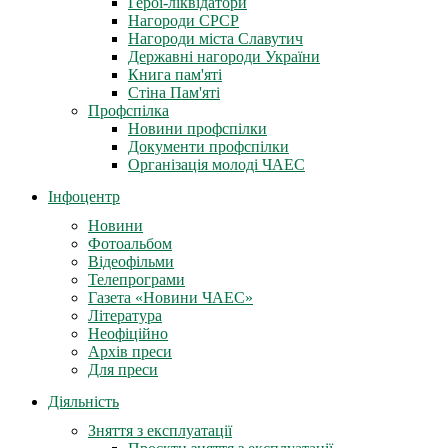
Герої-ліквідатори
Нагороди СРСР
Нагороди міста Славутич
Державні нагороди України
Книга пам'яті
Стіна Пам'яті
Профспілка
Новини профспілки
Документи профспілки
Організація молоді ЧАЕС
Інфоцентр
Новини
Фотоальбом
Відеофільми
Телепрограми
Газета «Новини ЧАЕС»
Література
Неофіційно
Архів преси
Для преси
Діяльність
Зняття з експлуатації