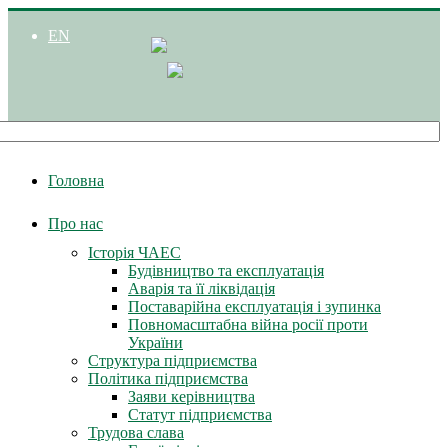
EN
Головна
Про нас
Історія ЧАЕС
Будівництво та експлуатація
Аварія та її ліквідація
Поставарійна експлуатація і зупинка
Повномасштабна війна росії проти
України
Структура підприємства
Політика підприємства
Заяви керівництва
Статут підприємства
Трудова слава