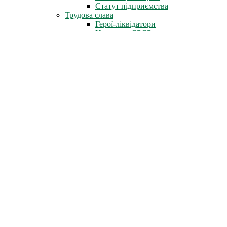
Статут підприємства
Трудова слава
Герої-ліквідатори
Нагороди СРСР
Нагороди міста Славутич
Державні нагороди України
Книга пам'яті
Стіна Пам'яті
Профспілка
Новини профспілки
Документи профспілки
Організація молоді ЧАЕС
Інфоцентр
Новини
Фотоальбом
Відеофільми
Телепрограми
Газета «Новини ЧАЕС»
Література
Неофіційно
Архів преси
Для преси
Діяльність
Зняття з експлуатації
Проєкти зняття з експлуатації