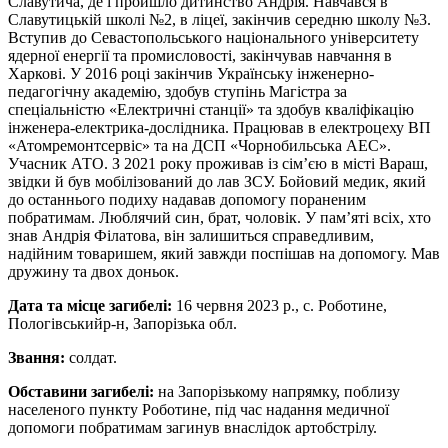
Славутича, де і пройшло дитинство Андрія. Навчався в
Славутицькій школі №2, в ліцеї, закінчив середню школу №3.
Вступив до Севастопольського національного університету
ядерної енергії та промисловості, закінчував навчання в
Харкові. У 2016 році закінчив Українську інженерно-
педагогічну академію, здобув ступінь Магістра за
спеціальністю «Електричні станції» та здобув кваліфікацію
інженера-електрика-дослідника. Працював в електроцеху ВП
«Атомремонтсервіс» та на ДСП «Чорнобильська АЕС».
Учасник АТО. З 2021 року проживав із сім’єю в місті Вараш,
звідки й був мобілізований до лав ЗСУ. Бойовий медик, який
до останнього подиху надавав допомогу пораненим
побратимам. Люблячий син, брат, чоловік. У пам’яті всіх, хто
знав Андрія Філатова, він залишиться справедливим,
надійним товаришем, який завжди поспішав на допомогу. Мав
дружину та двох доньок.
Дата та місце загибелі:
16 червня 2023 р., с. Роботине,
Пологівськийр-н, Запорізька обл.
Звання:
солдат.
Обставини загибелі:
на Запорізькому напрямку, поблизу
населеного пункту Роботине, під час надання медичної
допомоги побратимам загинув внаслідок артобстрілу.