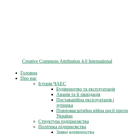
© 2026 ChNPP
Всі матеріали на цьому сайті розміщені на умовах ліцензії
Creative Commons Attribution 4.0 International
Головна
Про нас
Історія ЧАЕС
Будівництво та експлуатація
Аварія та її ліквідація
Поставарійна експлуатація і
зупинка
Повномасштабна війна росії проти
України
Структура підприємства
Політика підприємства
Заяви керівництва