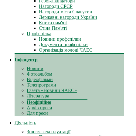
Герої-ліквідатори
Нагороди СРСР
Нагороди міста Славутич
Державні нагороди України
Книга пам'яті
Стіна Пам'яті
Профспілка
Новини профспілки
Документи профспілки
Організація молоді ЧАЕС
Інфоцентр
Новини
Фотоальбом
Відеофільми
Телепрограми
Газета «Новини ЧАЕС»
Література
Неофіційно
Архів преси
Для преси
Діяльність
Зняття з експлуатації