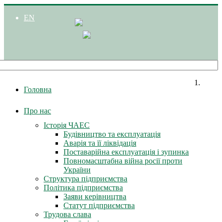
EN
Головна
Про нас
Історія ЧАЕС
Будівництво та експлуатація
Аварія та її ліквідація
Поставарійна експлуатація і зупинка
Повномасштабна війна росії проти
України
Структура підприємства
Політика підприємства
Заяви керівництва
Статут підприємства
Трудова слава