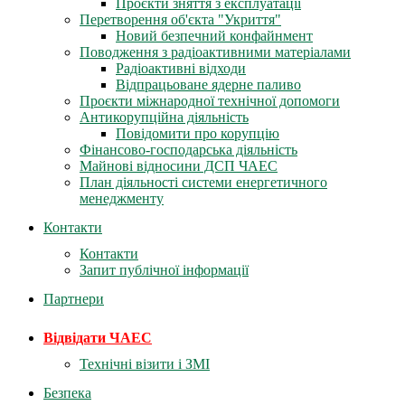
Проєкти зняття з експлуатації
Перетворення об'єкта "Укриття"
Новий безпечний конфайнмент
Поводження з радіоактивними матеріалами
Радіоактивні відходи
Відпрацьоване ядерне паливо
Проєкти міжнародної технічної допомоги
Антикорупційна діяльність
Повідомити про корупцію
Фінансово-господарська діяльність
Майнові відносини ДСП ЧАЕС
План діяльності системи енергетичного
менеджменту
Контакти
Контакти
Запит публічної інформації
Партнери
Відвідати ЧАЕС
Технічні візити і ЗМІ
Безпека