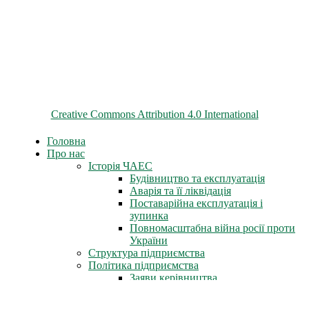
© 2026 ChNPP
Всі матеріали на цьому сайті розміщені на умовах ліцензії
Creative Commons Attribution 4.0 International
Головна
Про нас
Історія ЧАЕС
Будівництво та експлуатація
Аварія та її ліквідація
Поставарійна експлуатація і
зупинка
Повномасштабна війна росії проти
України
Структура підприємства
Політика підприємства
Заяви керівництва
Статут підприємства
Трудова слава