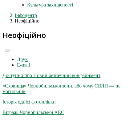
Культура захищеності
Інфоцентр
Неофіційно
Неофіційно
Друк
E-mail
Доступно про Новий безпечний конфайнмент
«Сховища» Чорнобильської зони, або чому СВЯП — не
могильник
Історія однієї фотоплівки
Вітражі Чорнобильської АЕС