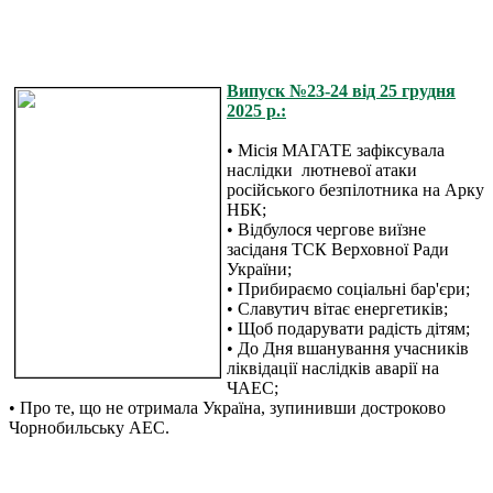
Випуск №23-24 від 25 грудня
2025 р.:
• Місія МАГАТЕ зафіксувала
наслідки лютневої атаки
російського безпілотника на Арку
НБК;
• Відбулося чергове виїзне
засіданя ТСК Верховної Ради
України;
• Прибираємо соціальні бар'єри;
• Славутич вітає енергетиків;
• Щоб подарувати радість дітям;
• До Дня вшанування учасників
ліквідації наслідків аварії на
ЧАЕС;
• Про те, що не отримала Україна, зупинивши достроково
Чорнобильську АЕС.