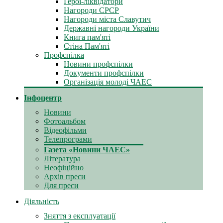
Герої-ліквідатори
Нагороди СРСР
Нагороди міста Славутич
Державні нагороди України
Книга пам'яті
Стіна Пам'яті
Профспілка
Новини профспілки
Документи профспілки
Організація молоді ЧАЕС
Інфоцентр
Новини
Фотоальбом
Відеофільми
Телепрограми
Газета «Новини ЧАЕС»
Література
Неофіційно
Архів преси
Для преси
Діяльність
Зняття з експлуатації