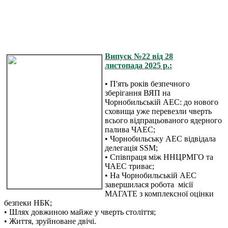
Випуск №22 від 28
листопада 2025 р.:
• П'ять років безпечного
зберігання ВЯП на
Чорнобильській АЕС: до нового
сховища уже перевезли чверть
всього відпрацьованого ядерного
палива ЧАЕС;
• Чорнобильську АЕС відвідала
делегація SSM;
• Співпраця між ННЦРМГО та
ЧАЕС триває;
• На Чорнобильській АЕС
завершилася робота місії
МАГАТЕ з комплексної оцінки
безпеки НБК;
• Шлях довжиною майже у чверть століття;
• Життя, зруйноване двічі.