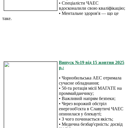
• Спеціалісти ЧАЕС
вдосконалили свою кваліфікацію;
• Ментальне здоров'я — що це
таке.
Випуск №19 від 15 жовтня 2025
р.:
• Чорнобильська АЕС отримала
сучасне обладнання;
• 50-та ротація місії МАГАТЕ на
проммайданчику;
• Важливий напрям безпеки;
• Через ворожий обстріл
енергооб'єкта в Славутичі ЧАЕС
опинилася у блекауті;
• З чого починається якість;
• Медична безбар'єрність: досвід