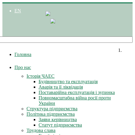
EN
Головна
Про нас
Історія ЧАЕС
Будівництво та експлуатація
Аварія та її ліквідація
Поставарійна експлуатація і зупинка
Повномасштабна війна росії проти
України
Структура підприємства
Політика підприємства
Заяви керівництва
Статут підприємства
Трудова слава