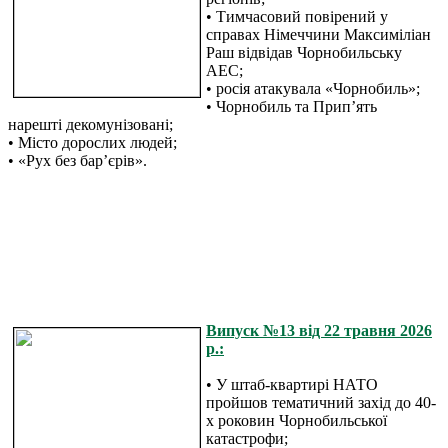
• Тимчасовий повірений у
справах Німеччини Максиміліан
Раш відвідав Чорнобильську
АЕС;
• росія атакувала «Чорнобиль»;
• Чорнобиль та Прип’ять
нарешті декомунізовані;
• Місто дорослих людей;
• «Рух без бар’єрів».
Випуск №13 від 22 травня 2026
р.:
• У штаб-квартирі НАТО
пройшов тематичний захід до 40-
х роковин Чорнобильської
катастрофи;