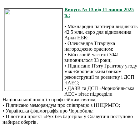
Випуск № 13 від 11 липня 2025
р.:
• Міжнародні партнери виділяють
42,5 млн. євро для відновлення
Арки НБК;
• Олександра Тітарчука
нагороджено орденом;
• Військовій частині 3041
виповнилося 33 роки;
• Підписано П'яту Грантову угоду
між Європейським банком
реконструкції та розвитку і ДСП
ЧАЕС;
• ДАЗВ та ДСП «Чорнобильська
АЕС» вітає підрозділи
Національної поліції з професійним святом;
• Підписано меморандум про співпрацю з ННЦРМГО;
• Українська фільмографія про Чорнобиль;
• Пілотний проєкт «Рух без бар’єрів» у Славутичі поступово
набирає обертів.