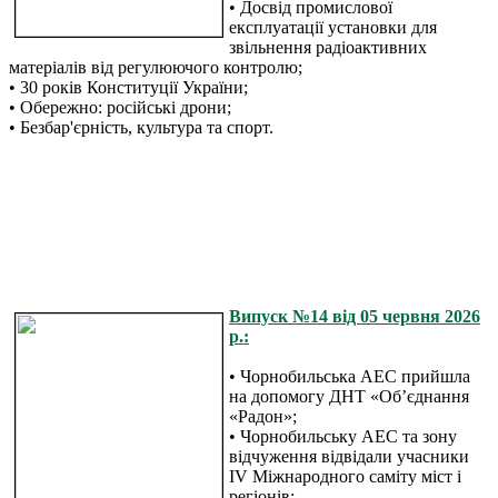
• Досвід промислової
експлуатації установки для
звільнення радіоактивних
матеріалів від регулюючого контролю;
• 30 років Конституції України;
• Обережно: російські дрони;
• Безбар'єрність, культура та спорт.
Випуск №14 від 05 червня 2026
р.:
• Чорнобильська АЕС прийшла
на допомогу ДНТ «Об’єднання
«Радон»;
• Чорнобильську АЕС та зону
відчуження відвідали учасники
IV Міжнародного саміту міст і
регіонів;