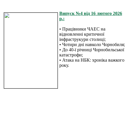
Випуск №4 від 16 лютого 2026
р.:
• Працівники ЧАЕС на
відновленні критичної
інфраструкури столиці;
• Чотири дні навколо Чорнобиля;
• До 40-ї річниці Чорнобильської
катастрофи;
• Атака на НБК: хроніка важкого
року.