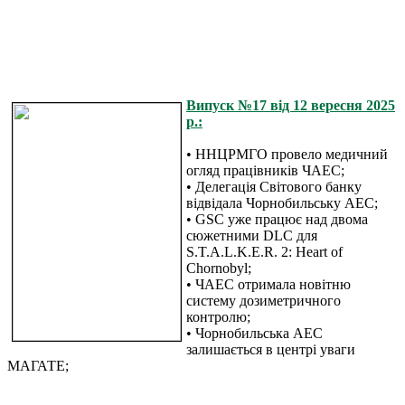
Випуск №17 від 12 вересня 2025
р.:
• ННЦРМГО провело медичний
огляд працівників ЧАЕС;
• Делегація Світового банку
відвідала Чорнобильську АЕС;
• GSC уже працює над двома
сюжетними DLC для
S.T.A.L.K.E.R. 2: Heart of
Chornobyl;
• ЧАЕС отримала новітню
систему дозиметричного
контролю;
• Чорнобильська АЕС
залишається в центрі уваги
МАГАТЕ;