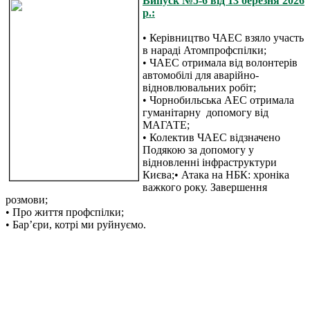
Випуск №5-6 від 13 березня 2026
р.:
• Керівництво ЧАЕС взяло участь
в нараді Атомпрофспілки;
• ЧАЕС отримала від волонтерів
автомобілі для аварійно-
відновлювальних робіт;
• Чорнобильська АЕС отримала
гуманітарну допомогу від
МАГАТЕ;
• Колектив ЧАЕС відзначено
Подякою за допомогу у
відновленні інфраструктури
Києва;• Атака на НБК: хроніка
важкого року. Завершення
розмови;
• Про життя профспілки;
• Бар’єри, котрі ми руйнуємо.