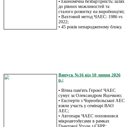
• Економічна безбар'єрність: шлях
до рівних можливостей та
сталого розвитку на виробництві;
• Вахтовий метод ЧАЕС: 1986 vs
2022;
• 45 років ненародженому блоку.
Випуск №16 від 10 липня 2026
р.:
• Вічна пам'ять Герою! ЧАЕС
сумує за Олександром Яцочкою;
• Експерти з Чорнобильської АЕС
взяли участь у семінарі ВАО
АЕС;
• Автопарк ЧАЕС поповнився
мікроавтобусами в рамках
Грантової Угоди з ЄБРР;