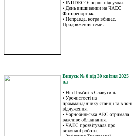
• ІNUDECO: перші підсумки.
• День вишиванки на ЧАЕС.
Фоторепортаж.
• Неправда, котра вбиває.
Продовження теми.
Випуск № 8 від 30 квітня 2025
р.:
• Ніч Пам'яті в Славутичі.
• Урочистості на
проммайданчику станції та в зоні
відчуження.
• Чорнобильська АЕС отримала
важливе обладнання.
• ЧАЕС прозвітувала про
виконані роботи.