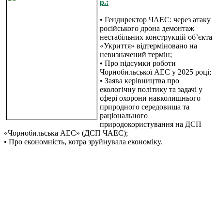
р.:
• Гендиректор ЧАЕС: через атаку
російського дрона демонтаж
нестабільних конструкцій обʼєкта
«Укриття» відтерміновано на
невизначений термін;
• Про підсумки роботи
Чорнобильської АЕС у 2025 році;
• Заява керівництва про
екологічну політику та задачі у
сфері охорони навколишнього
природного середовища та
раціонального
природокористування на ДСП
«Чорнобильська АЕС» (ДСП ЧАЕС);
• Про економність, котра зруйнувала економіку.