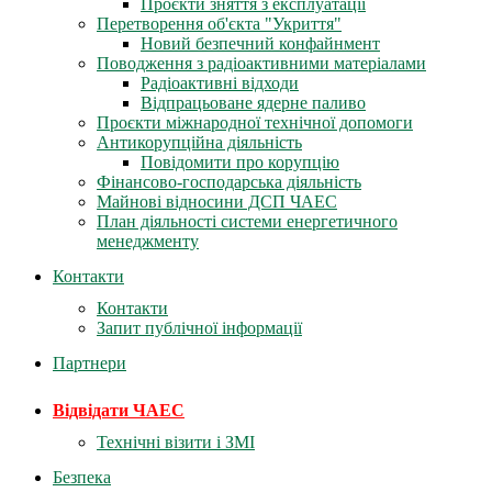
Проєкти зняття з експлуатації
Перетворення об'єкта "Укриття"
Новий безпечний конфайнмент
Поводження з радіоактивними матеріалами
Радіоактивні відходи
Відпрацьоване ядерне паливо
Проєкти міжнародної технічної допомоги
Антикорупційна діяльність
Повідомити про корупцію
Фінансово-господарська діяльність
Майнові відносини ДСП ЧАЕС
План діяльності системи енергетичного
менеджменту
Контакти
Контакти
Запит публічної інформації
Партнери
Відвідати ЧАЕС
Технічні візити і ЗМІ
Безпека