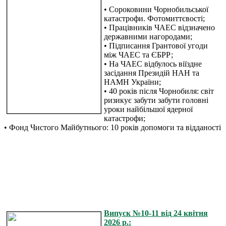
• Сороковини Чорнобильської
катастрофи. Фотомиттєвості;
• Працівників ЧАЕС відзначено
державними нагородами;
• Підписання Грантової угоди
між ЧАЕС та ЄБРР;
• На ЧАЕС відбулось віїздне
засідання Президій НАН та
НАМН України;
• 40 років після Чорнобиля: світ
ризикує забути забути головні
уроки найбільшої ядерної
катастрофи;
• Фонд Чистого Майбутнього: 10 років допомоги та відданості
Випуск №10-11 від 24 квітня
2026 р.: