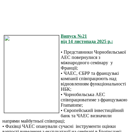
Випуск №21
від 14 листопада 2025 р.:
• Представники Чорнобильської
АЕС повернулися з
міжнародного семінару у
Франції;
• ЧАЕС, ЄБРР та французькі
компанії співпрацюють над
відновленням функціональності
НБК;
• Чорнобильська АЕС
співпрацюватиме з французькою
Framatome;
• Європейський інвестиційний
банк та ЧАЕС визначили
напрями майбутньої співпраці;
• Фахівці ЧАЕС опанували сучасні інструменти оцінки
вартості виведення з експлуатації на семінарі в Братиcлаві;