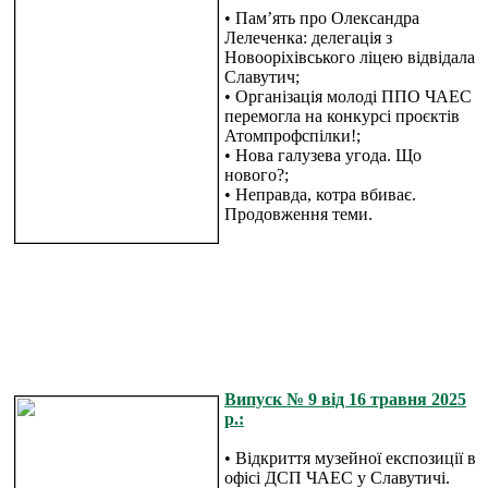
• Пам’ять про Олександра
Лелеченка: делегація з
Новооріхівського ліцею відвідала
Славутич;
• Організація молоді ППО ЧАЕС
перемогла на конкурсі проєктів
Атомпрофспілки!;
• Нова галузева угода. Що
нового?;
• Неправда, котра вбиває.
Продовження теми.
Випуск № 9 від 16 травня 2025
р.:
• Відкриття музейної експозиції в
офісі ДСП ЧАЕС у Славутичі.