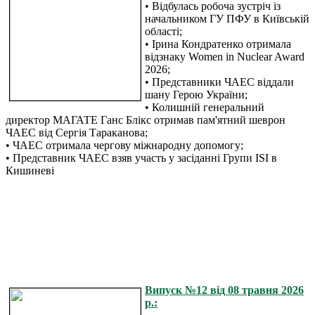
• Відбулась робоча зустріч із
начальником ГУ ПФУ в Київській
області;
• Ірина Кондратенко отримала
відзнаку Women in Nuclear Award
2026;
• Представники ЧАЕС віддали
шану Герою України;
• Колишній генеральний
директор МАГАТЕ Ганс Блікс отримав пам'ятний шеврон
ЧАЕС від Сергія Тараканова;
• ЧАЕС отримала чергову міжнародну допомогу;
• Представник ЧАЕС взяв участь у засіданні Групи ISI в
Кишиневі
Випуск №12 від 08 травня 2026
р.: