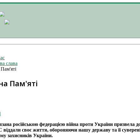
ас
ва слава
 Пам'яті
на Пам'яті
l
язана російською федерацією війна проти України призвела до
віддали своє життя, обороняючи нашу державу та її суверені
зму захисників України.