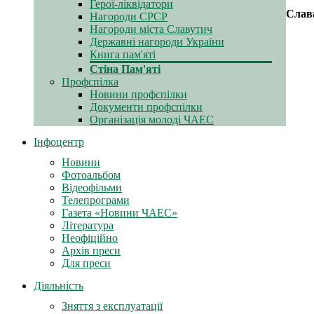
Герої-ліквідатори
Слав
Нагороди СРСР
Нагороди міста Славутич
Державні нагороди України
Книга пам'яті
Стіна Пам'яті
Профспілка
Новини профспілки
Документи профспілки
Організація молоді ЧАЕС
Інфоцентр
Новини
Фотоальбом
Відеофільми
Телепрограми
Газета «Новини ЧАЕС»
Література
Неофіційно
Архів преси
Для преси
Діяльність
Зняття з експлуатації