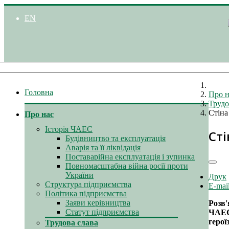
EN
Головна
Про н
Трудо
Стіна
Про нас
Історія ЧАЕС
Сті
Будівництво та експлуатація
Аварія та її ліквідація
Поставарійна експлуатація і зупинка
Повномасштабна війна росії проти
України
Друк
Структура підприємства
E-mai
Політика підприємства
Заяви керівництва
Розв'
Статут підприємства
ЧАЕС 
герої
Трудова слава