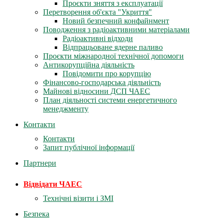
Проєкти зняття з експлуатації
Перетворення об'єкта "Укриття"
Новий безпечний конфайнмент
Поводження з радіоактивними матеріалами
Радіоактивні відходи
Відпрацьоване ядерне паливо
Проєкти міжнародної технічної допомоги
Антикорупційна діяльність
Повідомити про корупцію
Фінансово-господарська діяльність
Майнові відносини ДСП ЧАЕС
План діяльності системи енергетичного
менеджменту
Контакти
Контакти
Запит публічної інформації
Партнери
Відвідати ЧАЕС
Технічні візити і ЗМІ
Безпека