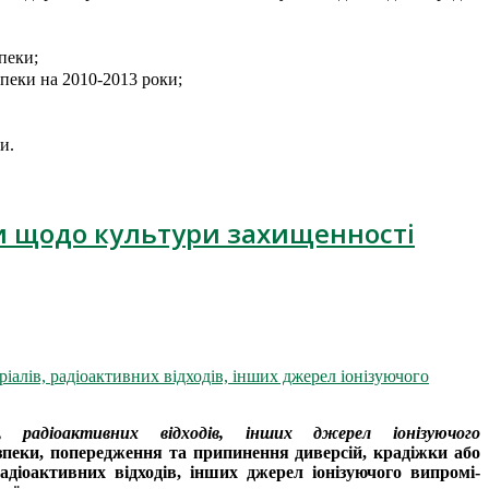
зпеки;
зпеки на 2010-2013 роки;
и.
и щодо культури захищенності
іалів, радіоактивних відходів, інших джерел іонізуючого
 радіоактив­них відходів, інших джерел іонізуючого
езпеки, попередження та припинення диверсій, крадіжки або
адіоактивних відходів, інших джерел іонізуючого випромі­