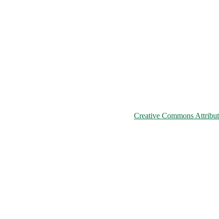
© 2026 ChNPP
ьому сайті розміщені на умовах ліцензії
Creative Commons Attributi
країни