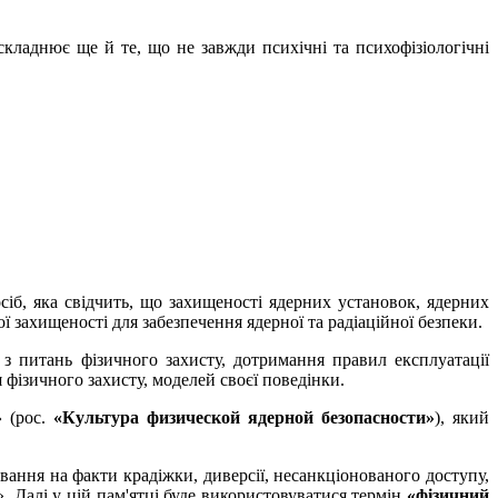
ладнює ще й те, що не завжди психічні та психофізіологічні
сіб, яка свідчить, що захищеності ядерних установок, ядерних
ї захищеності для забезпечення ядерної та радіаційної безпеки.
 з питань фізичного захисту, дотримання правил експлуатації
 фізичного захисту, моделей своєї поведінки.
»
(рос.
«Культура физической ядерной безопасности»
), який
вання на факти крадіжки, диверсії, несанкціонованого доступу,
. Далі у цій пам'ятці буде використовуватися термін
«фізичний