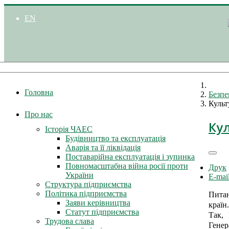
EN
Головна
Безпе
Культ
Про нас
Ку
Історія ЧАЕС
Будівництво та експлуатація
Аварія та її ліквідація
Поставарійна експлуатація і зупинка
Повномасштабна війна росії проти
Друк
України
E-mai
Структура підприємства
Політика підприємства
Питан
Заяви керівництва
країн.
Статут підприємства
Так, 
Трудова слава
Генер