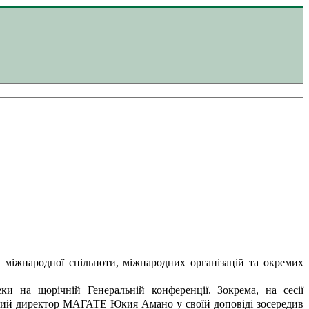
у міжнародної спільноти, міжнародних організацій та окремих
и на щорічній Генеральній конференції. Зокрема, на сесії
альний директор МАГАТЕ Юкия Амано у своїй доповіді зосередив