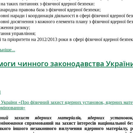
 на таких питаннях з фізичної ядерної безпеки:
народна правова база з фізичної ядерної безпеки;
овні наради і координація діяльності в сфері фізичної ядерної бе
овні досягнення з кожного елемента плану з фізичної ядерної бе
ження ризику;
ання управління;
і та пріоритети на 2012/2013 роки в сфері фізичної ядерної безпек
ьніше...
моги чинного законодавства Україн
l
 України «Про фізичний захист ядерних установок, ядерних матер
омінювання»
чний захист ядерних матеріалів, ядерних установок,
омінювання
спрямований на захист інтересів національної б
якого іншого незаконного вилучення ядерного матеріалу, р