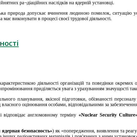
йнятних ра¬діаційних наслідків на ядерній установці.
ка природа допускає вчинення людиною помилок, ситуацію уск
 має виконувати в процесі своєї трудової діяльності.
ності
характеристикою діяльності організацій та поведінки окремих о
випромінювання приділяється увага з урахуванням значущості тако
ьного планування, якісної підготовки, обізнаності персоналу
ід власного оцінювання особами, відповідальними за забезпечення
ві відповідає англомовному терміну
«Nuclear Security Culture
 ядерная безопасность»
) як «попередження, виявлення та реагу
 інших радіоактивних матеріалів і пов'язаних з ними установок»