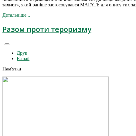
захист»
, який раніше застосовувався МАГАТЕ для опису тих захо
Детальніше...
Разом проти тероризму
Друк
E-mail
Пам'ятка