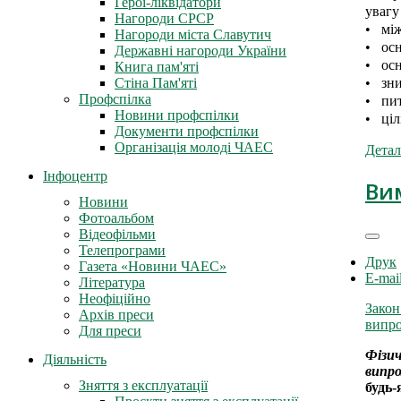
Герої-ліквідатори
увагу
Нагороди СРСР
• між
Нагороди міста Славутич
• осн
Державні нагороди України
• осн
Книга пам'яті
• зни
Стіна Пам'яті
Профспілка
• пит
Новини профспілки
• ціл
Документи профспілки
Організація молоді ЧАЕС
Детал
Інфоцентр
Ви
Новини
Фотоальбом
Відеофільми
Телепрограми
Друк
Газета «Новини ЧАЕС»
E-mai
Література
Неофіційно
Закон
Архів преси
випр
Для преси
Фізи
Діяльність
випр
Зняття з експлуатації
будь-