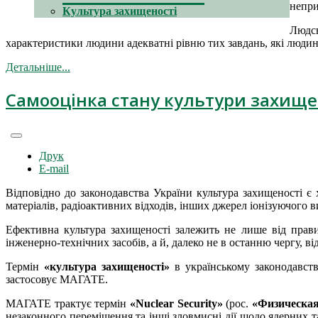
непри
Культура захищеності
Людсь
характеристики людини адекватні рівню тих завдань, які людина
Детальніше...
Самооцінка стану культури захище
Друк
E-mail
Відповідно до законодавства України культура захищеності є 
матеріалів, радіоактивних відходів, інших джерел іонізуючого 
Ефективна культура захищеності залежить не лише від правил
інженерно-технічних засобів, а й, далеко не в останню чергу, в
Термін
«культура захищеності»
в українському законодавст
застосовує МАГАТЕ.
МАГАТЕ трактує термін
«Nuclear Security»
(рос.
«Физическая
незаконного переміщення та інші зловмисні дії щодо ядерних та