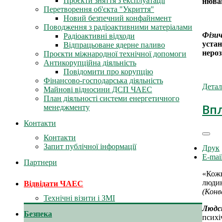
Проєкти зняття з експлуатації
нюван
Перетворення об'єкта "Укриття"
Новий безпечний конфайнмент
Поводження з радіоактивними матеріалами
Фізи
Радіоактивні відходи
устан
Відпрацьоване ядерне паливо
нероз
Проєкти міжнародної технічної допомоги
Антикорупційна діяльність
Повідомити про корупцію
Фінансово-господарська діяльність
Детал
Майнові відносини ДСП ЧАЕС
План діяльності системи енергетичного
Вп
менеджменту
Контакти
Контакти
Запит публічної інформації
Друк
E-mai
Партнери
«Кожн
людин
Відвідати ЧАЕС
(Конв
Технічні візити і ЗМІ
Людс
Безпека
психі