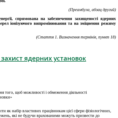
ої.
(
Преамбула, абзац другий)
нергії, спрямована на забезпечення захищеності ядерних
жерел іонізуючого випро­мінювання та на зміцнення режиму
(
Стаття 1. Визначення термінів, пункт 18)
 захист ядерних установок
ня того, щоб можливості і обмеження діяльності
ановки»
ти як набір властивих працівникам цієї сфери фізіологічних,
ежень, які не будучи врахованими можуть призвести до