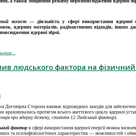
ня, а також зміцнення режиму нерозповсюдження ядерної збр
чний захист
— діяльність у сфері використання ядерної е
овок, ядерних матеріалів, радіоактивних відходів, інших д
повсюдження ядерної зброї.
ьніше...
лив людського фактора на фізичний
l
а Договірна Сторона вживає відповідних заходів для забезпечен
и враховувались протягом всього життєвого циклу ядерної уст
енція про ядерну безпеку, стаття 12 Людський фактор).
ький фактор
в сфері використання ядерної енергії можна визначи
чних та психофізіологічних характеристик — можливостей і обм