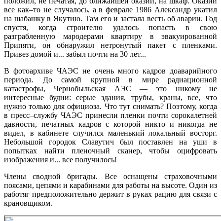
положил, не печатая, до ближайшей оказии, на шкаф. Оказии
все как–то не случалось, а в феврале 1986 Александр укатил
на шабашку в Якутию. Там его и застала весть об аварии. Год
спустя, когда строителю удалось попасть в свою
разграбленную мародерами квартиру в эвакуированной
Припяти, он обнаружил нетронутый пакет с пленками.
Привез домой и... забыл почти на 30 лет...
В фотоархиве ЧАЭС не очень много кадров доаварийного
периода. До самой крупной в мире радиационной
катастрофы, Чернобыльская АЭС — это никому не
интересные будни: серые здания, трубы, краны, все, что
нужно только для официоза. Что тут снимать? Поэтому, когда
в пресс–службу ЧАЭС принесли пленки почти сорокалетней
давности, печатных кадров с которой никто и никогда не
видел, в кабинете случился маленький локальный восторг.
Небольшой городок Славутич был поставлен на уши в
попытках найти пленочный сканер, чтобы оцифровать
изображения и... все получилось!
Члены сводной бригады. Все оснащены страховочными
поясами, цепями и карабинами для работы на высоте. Один из
работяг предположительно держит в руках рацию для связи с
крановщиком.