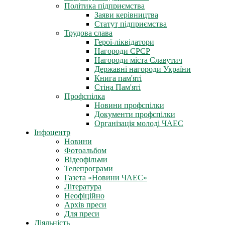
Політика підприємства
Заяви керівництва
Статут підприємства
Трудова слава
Герої-ліквідатори
Нагороди СРСР
Нагороди міста Славутич
Державні нагороди України
Книга пам'яті
Стіна Пам'яті
Профспілка
Новини профспілки
Документи профспілки
Організація молоді ЧАЕС
Інфоцентр
Новини
Фотоальбом
Відеофільми
Телепрограми
Газета «Новини ЧАЕС»
Література
Неофіційно
Архів преси
Для преси
Діяльність