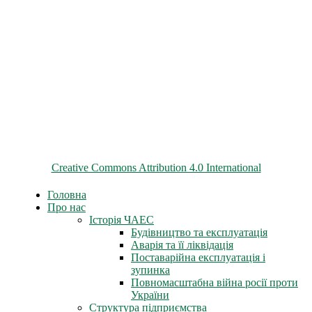
© 2026 ChNPP
Всі матеріали на цьому сайті розміщені на умовах ліцензії
Creative Commons Attribution 4.0 International
Головна
Про нас
Історія ЧАЕС
Будівництво та експлуатація
Аварія та її ліквідація
Поставарійна експлуатація і
зупинка
Повномасштабна війна росії проти
України
Структура підприємства