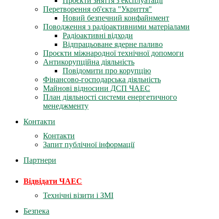
Проєкти зняття з експлуатації
Перетворення об'єкта "Укриття"
Новий безпечний конфайнмент
Поводження з радіоактивними матеріалами
Радіоактивні відходи
Відпрацьоване ядерне паливо
Проєкти міжнародної технічної допомоги
Антикорупційна діяльність
Повідомити про корупцію
Фінансово-господарська діяльність
Майнові відносини ДСП ЧАЕС
План діяльності системи енергетичного
менеджменту
Контакти
Контакти
Запит публічної інформації
Партнери
Відвідати ЧАЕС
Технічні візити і ЗМІ
Безпека