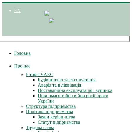
EN
Головна
Про нас
Історія ЧАЕС
Будівництво та експлуатація
Аварія та її ліквідація
Поставарійна експлуатація і зупинка
Повномасштабна війна росії проти
України
Структура підприємства
Політика підприємства
Заяви керівництва
Статут підприємства
Трудова слава