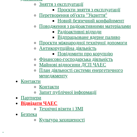
Зняття з експлуатації
Проєкти зняття з експлуатації
Перетворення об'єкта "Укриття"
Новий безпечний конфайнмент
Поводження з радіоактивними матеріалами
Радіоактивні відходи
Відпрацьоване ядерне паливо
Проєкти міжнародної технічної допомоги
Антикорупційна діяльність
Повідомити про корупцію
Фінансово-господарська діяльність
Майнові відносини ДСП ЧАЕС
План діяльності системи енергетичного
менеджменту
Контакти
Контакти
Запит публічної інформації
Партнери
Відвідати ЧАЕС
Технічні візити і ЗМІ
Безпека
Культура захищеності