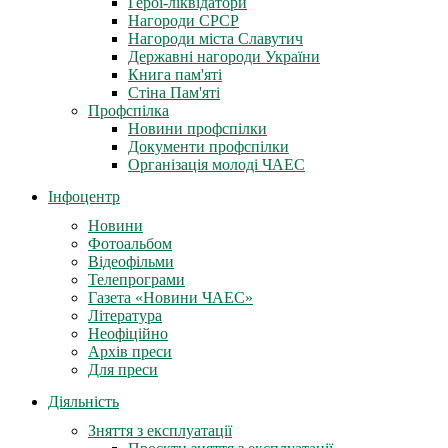
Герої-ліквідатори
Нагороди СРСР
Нагороди міста Славутич
Державні нагороди України
Книга пам'яті
Стіна Пам'яті
Профспілка
Новини профспілки
Документи профспілки
Організація молоді ЧАЕС
Інфоцентр
Новини
Фотоальбом
Відеофільми
Телепрограми
Газета «Новини ЧАЕС»
Література
Неофіційно
Архів преси
Для преси
Діяльність
Зняття з експлуатації