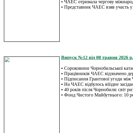
• ЧАЕС отримала чергову міжнаро
• Представник ЧАЕС взяв участь у 
Випуск №12 від 08 травня 2026 р.
• Сороковини Чорнобильської ката
• Працівників ЧАЕС відзначено д
• Підписання Грантової угоди між
• На ЧАЕС відбулось віїздне засі
• 40 років після Чорнобиля: світ р
• Фонд Чистого Майбутнього: 10 ро