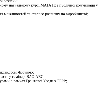
ої безпеки;
ному навчальному курсі МАГАТЕ з публічної комунікації у
них можливостей та сталого розвитку на виробництві;
лександром Яцочкою;
часть у семінарі ВАО АЕС;
сами в рамках Грантової Угоди з ЄБРР;