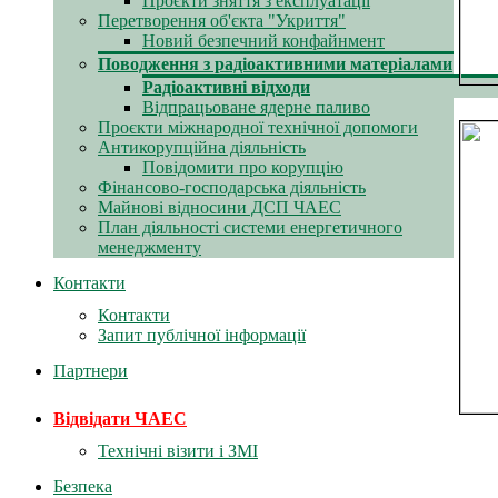
Проєкти зняття з експлуатації
Перетворення об'єкта "Укриття"
Новий безпечний конфайнмент
Поводження з радіоактивними матеріалами
Радіоактивні відходи
Відпрацьоване ядерне паливо
Проєкти міжнародної технічної допомоги
Антикорупційна діяльність
Повідомити про корупцію
Фінансово-господарська діяльність
Майнові відносини ДСП ЧАЕС
План діяльності системи енергетичного
менеджменту
Контакти
Контакти
Запит публічної інформації
Партнери
Відвідати ЧАЕС
Технічні візити і ЗМІ
Безпека