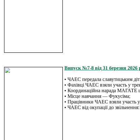
Випуск №7-8 від 31 березня 2026 р
• ЧАЕС передала славутицьким діт
• Фахівці ЧАЕС взяли участь у тре
• Координаційна нарада МАГАТЕ що
• Місце навчання — Фукусіма;
• Працівники ЧАЕС взяли участь у 
• ЧАЕС від окупації до звільнення