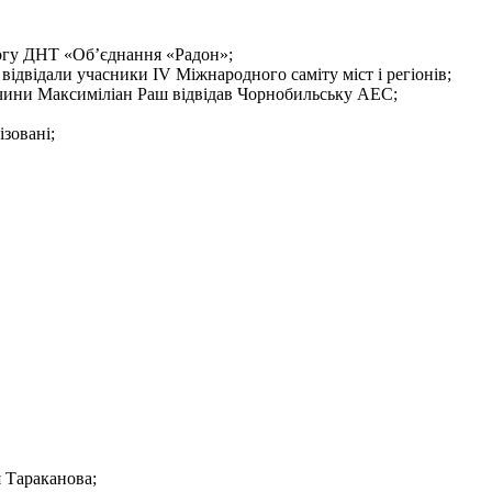
огу ДНТ «Об’єднання «Радон»;
ідвідали учасники IV Міжнародного саміту міст і регіонів;
чини Максиміліан Раш відвідав Чорнобильську АЕС;
зовані;
 Тараканова;