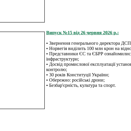
Випуск №15 від 26 червня 2026 р.:
• Звернення генерального директора ДСП
• Норвегія виділить 100 млн крон на від
• Представники ЄС та ЄБРР ознайомилися 
інфраструктури;
• Досвід промислової експлуатації устано
контролю;
• 30 років Конституції України;
• Обережно: російські дрони;
• Безбар'єрність, культура та спорт.