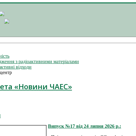
ність
ження з радіоактивними матеріалами
активні відходи
центр
зета «Новини ЧАЕС»
l
Випуск №17 від 24 липня 2026 р.: