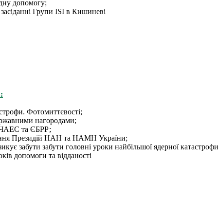
дну допомогу;
засіданні Групи ISI в Кишиневі
:
строфи. Фотомиттєвості;
ержавними нагородами;
 ЧАЕС та ЄБРР;
дання Президій НАН та НАМН України;
изикує забути забути головні уроки найбільшої ядерної катастрофи
ків допомоги та відданості