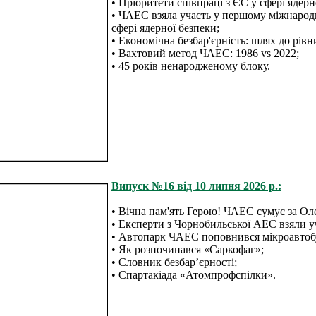
• Пріоритети співпраці з ЄС у сфері ядерн
• ЧАЕС взяла участь у першому міжнарод
сфері ядерної безпеки;
• Економічна безбар'єрність: шлях до рів
• Вахтовий метод ЧАЕС: 1986 vs 2022;
• 45 років ненародженому блоку.
Випуск №16 від 10 липня 2026 р.:
• Вічна пам'ять Герою! ЧАЕС сумує за О
• Експерти з Чорнобильської АЕС взяли у
• Автопарк ЧАЕС поповнився мікроавтобу
• Як розпочинався «Саркофаг»;
• Словник безбар’єрності;
• Спартакіада «Атомпрофспілки».