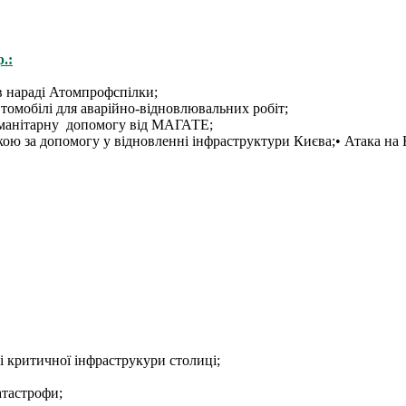
.:
в нараді Атомпрофспілки;
томобілі для аварійно-відновлювальних робіт;
уманітарну допомогу від МАГАТЕ;
ою за допомогу у відновленні інфраструктури Києва;• Атака на 
 критичної інфраструкури столиці;
атастрофи;