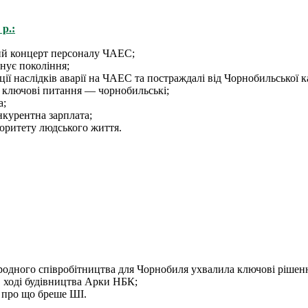
р.:
й концерт персоналу ЧАЕС;
днує покоління;
ації наслідків аварії на ЧАЕС та постраждалі від Чорнобильської 
 ключові питання — чорнобильські;
а;
нкурентна зарплата;
іоритету людського життя.
родного співробітництва для Чорнобиля ухвалила ключові ріше
 в ході будівництва Арки НБК;
: про що бреше ШІ.