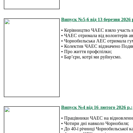
Випуск №5-6 від 13 березня 2026 р
• Керівництво ЧАЕС взяло участь 
• ЧАЕС отримала від волонтерів ав
• Чорнобильська АЕС отримала г
• Колектив ЧАЕС відзначено Подяк
• Про життя профспілки;
• Бар’єри, котрі ми руйнуємо.
Випуск №4 від 16 лютого 2026 р.:
• Працівники ЧАЕС на відновленні
• Чотири дні навколо Чорнобиля;
• До 40-ї річниці Чорнобильської к