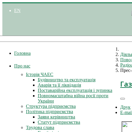
EN
Головна
Діяль
Повод
Радіо
Про нас
Прес-
Історія ЧАЕС
Будівництво та експлуатація
Га
Аварія та її ліквідація
Поставарійна експлуатація і зупинка
Повномасштабна війна росії проти
України
Структура підприємства
Друк
Політика підприємства
E-mai
Заяви керівництва
Статут підприємства
Трудова слава