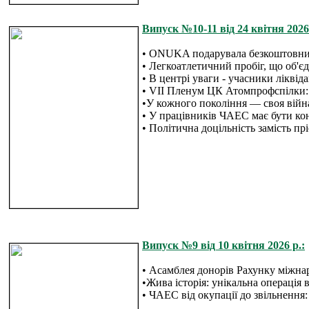
Випуск №10-11 від 24 квітня 2026 
• ONUKA подарувала безкоштовни
• Легкоатлетичний пробіг, що об'є
• В центрі уваги - учасники ліквід
• VII Пленум ЦК Атомпрофспілки:
•У кожного покоління — своя війн
• У працівників ЧАЕС має бути ко
• Політична доцільність замість пр
Випуск №9 від 10 квітня 2026 р.:
• Асамблея донорів Рахунку міжна
•Жива історія: унікальна операція
• ЧАЕС від окупації до звільнення