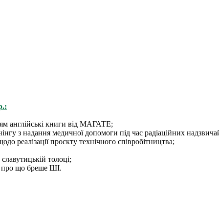
.:
ям англійські книги від МАГАТЕ;
нінгу з надання медичної допомоги під час радіаційних надзвича
до реалізації проєкту технічного співробітництва;
славутицькій толоці;
: про що бреше ШІ.