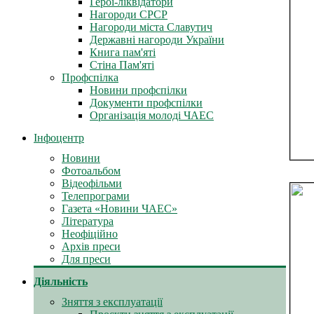
Герої-ліквідатори
Нагороди СРСР
Нагороди міста Славутич
Державні нагороди України
Книга пам'яті
Стіна Пам'яті
Профспілка
Новини профспілки
Документи профспілки
Організація молоді ЧАЕС
Інфоцентр
Новини
Фотоальбом
Відеофільми
Телепрограми
Газета «Новини ЧАЕС»
Література
Неофіційно
Архів преси
Для преси
Діяльність
Зняття з експлуатації