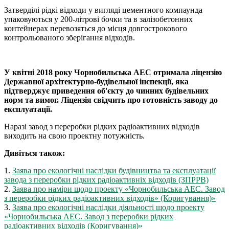
Затверділі рідкі відходи у вигляді цементного компаунда
упаковуються у 200-літрові бочки та в залізобетонних
контейнерах перевозяться до місця довгострокового
контрольованого зберігання відходів.
У квітні 2018 року Чорнобильська АЕС отримала ліцензію
Державної архітектурно-будівельної інспекції, яка
підтверджує приведення об'єкту до чинних будівельних
норм та вимог. Ліцензія свідчить про готовність заводу до
експлуатації.
Наразі завод з переробки рідких радіоактивних відходів
виходить на свою проектну потужність.
Дивіться також:
1.
Заява про екологічні наслідки будівництва та експлуатації
завода з переробки рідких радіоактивніх відходів (ЗПРРВ)
2.
Заява про наміри щодо проекту «Чорнобильська АЕС. Завод
з переробки рідких радіоактивних відходів» (Коригування)»
3.
Заява про екологічні наслідки діяльності щодо проекту
«Чорнобильська АЕС. Завод з переробки рідких
радіоактивних відходів (Коригування)»