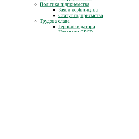
Політика підприємства
Заяви керівництва
Статут підприємства
Трудова слава
Герої-ліквідатори
Нагороди СРСР
Нагороди міста Славутич
Державні нагороди України
Книга пам'яті
Стіна Пам'яті
Профспілка
Новини профспілки
Документи профспілки
Організація молоді ЧАЕС
Інфоцентр
Новини
Фотоальбом
Відеофільми
Телепрограми
Газета «Новини ЧАЕС»
Література
Неофіційно
Архів преси
Для преси
Діяльність