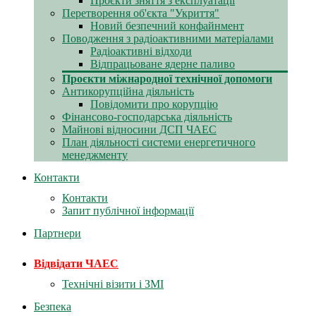
Проєкти зняття з експлуатації
Перетворення об'єкта "Укриття"
Новий безпечний конфайнмент
Поводження з радіоактивними матеріалами
Радіоактивні відходи
Відпрацьоване ядерне паливо
Проєкти міжнародної технічної допомоги
Антикорупційна діяльність
Повідомити про корупцію
Фінансово-господарська діяльність
Майнові відносини ДСП ЧАЕС
План діяльності системи енергетичного
менеджменту
Контакти
Контакти
Запит публічної інформації
Партнери
Відвідати ЧАЕС
Технічні візити і ЗМІ
Безпека