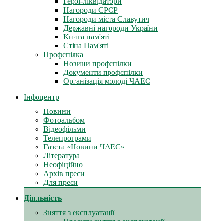
Герої-ліквідатори
Нагороди СРСР
Нагороди міста Славутич
Державні нагороди України
Книга пам'яті
Стіна Пам'яті
Профспілка
Новини профспілки
Документи профспілки
Організація молоді ЧАЕС
Інфоцентр
Новини
Фотоальбом
Відеофільми
Телепрограми
Газета «Новини ЧАЕС»
Література
Неофіційно
Архів преси
Для преси
Діяльність
Зняття з експлуатації