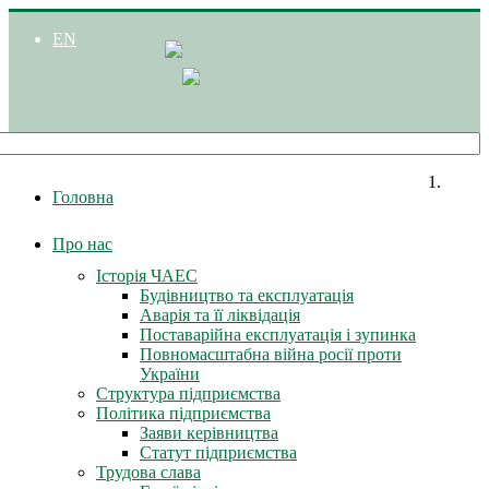
EN
Головна
Про нас
Історія ЧАЕС
Будівництво та експлуатація
Аварія та її ліквідація
Поставарійна експлуатація і зупинка
Повномасштабна війна росії проти
України
Структура підприємства
Політика підприємства
Заяви керівництва
Статут підприємства
Трудова слава