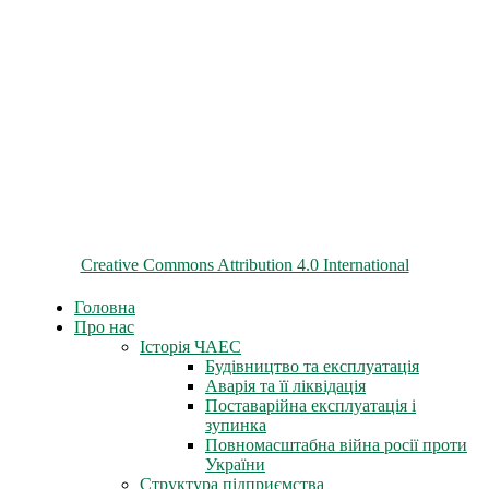
© 2026 ChNPP
Всі матеріали на цьому сайті розміщені на умовах ліцензії
Creative Commons Attribution 4.0 International
Головна
Про нас
Історія ЧАЕС
Будівництво та експлуатація
Аварія та її ліквідація
Поставарійна експлуатація і
зупинка
Повномасштабна війна росії проти
України
Структура підприємства