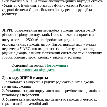
експлуатації ЧАЕС, а також експлуатаційних відходів об'єкта
«Укриття». Будівництво заводу фінансується з Рахунку
ядерної безпеки Європейського банку реконструкції та
розвитку.
ЗПРРВ розрахований на переробку відходів протягом 10-
річного періоду експлуатації. Його мінімальна проектна
3
потужність — 2500 м
необроблених рідких
радіоактивних відходів на рік. Завод знаходиться у межах
периметра ЧАЕС, що охороняється, поблизу від сховища
рідких відходів, з якими пов'язаний системою технологічних
трубопроводів, прокладених у закритій естакаді.
Основний матеріал:
Поводження з
радіоактивними відходами
До складу ЗПРРВ входять:
1. Установка з вилучення рідких радіоактивних відходів
з наявних сховищ
2. Установка з транспортування для переміщення відходів на
установку з переробки
3. Установка з переробки, що цементує відходи з метою їх
герметизації та іммобілізації