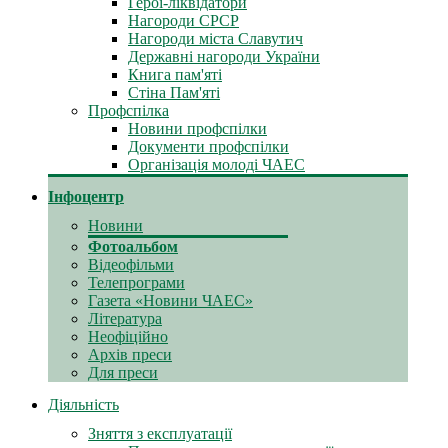
Герої-ліквідатори
Нагороди СРСР
Нагороди міста Славутич
Державні нагороди України
Книга пам'яті
Стіна Пам'яті
Профспілка
Новини профспілки
Документи профспілки
Організація молоді ЧАЕС
Інфоцентр
Новини
Фотоальбом
Відеофільми
Телепрограми
Газета «Новини ЧАЕС»
Література
Неофіційно
Архів преси
Для преси
Діяльність
Зняття з експлуатації