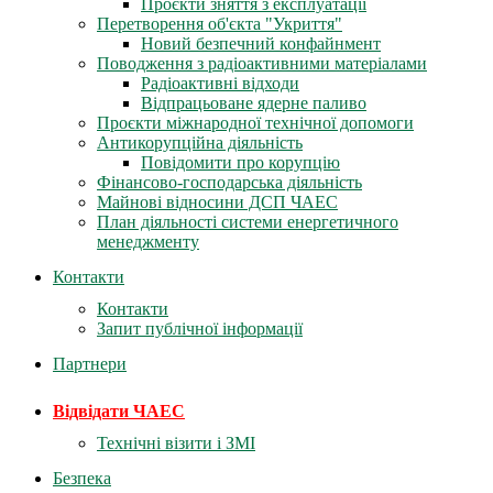
Проєкти зняття з експлуатації
Перетворення об'єкта "Укриття"
Новий безпечний конфайнмент
Поводження з радіоактивними матеріалами
Радіоактивні відходи
Відпрацьоване ядерне паливо
Проєкти міжнародної технічної допомоги
Антикорупційна діяльність
Повідомити про корупцію
Фінансово-господарська діяльність
Майнові відносини ДСП ЧАЕС
План діяльності системи енергетичного
менеджменту
Контакти
Контакти
Запит публічної інформації
Партнери
Відвідати ЧАЕС
Технічні візити і ЗМІ
Безпека