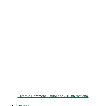
© 2026 ChNPP
Всі матеріали на цьому сайті розміщені на умовах ліцензії
Creative Commons Attribution 4.0 International
Головна