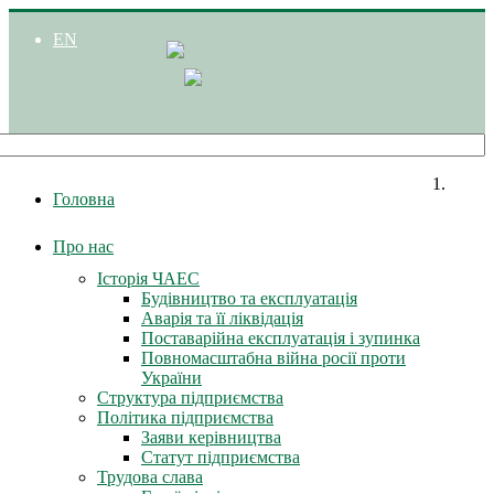
EN
Головна
Про нас
Історія ЧАЕС
Будівництво та експлуатація
Аварія та її ліквідація
Поставарійна експлуатація і зупинка
Повномасштабна війна росії проти
України
Структура підприємства
Політика підприємства
Заяви керівництва
Статут підприємства
Трудова слава