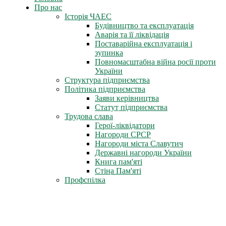
Про нас
Історія ЧАЕС
Будівництво та експлуатація
Аварія та її ліквідація
Поставарійна експлуатація і
зупинка
Повномасштабна війна росії проти
України
Структура підприємства
Політика підприємства
Заяви керівництва
Статут підприємства
Трудова слава
Герої-ліквідатори
Нагороди СРСР
Нагороди міста Славутич
Державні нагороди України
Книга пам'яті
Стіна Пам'яті
Профспілка
Новини профспілки
Документи профспілки
Організація молоді ЧАЕС
Інфоцентр
Новини