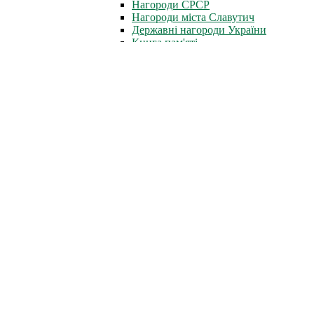
Нагороди СРСР
Нагороди міста Славутич
Державні нагороди України
Книга пам'яті
Стіна Пам'яті
Профспілка
Новини профспілки
Документи профспілки
Організація молоді ЧАЕС
Інфоцентр
Новини
Фотоальбом
Відеофільми
Телепрограми
Газета «Новини ЧАЕС»
Література
Неофіційно
Архів преси
Для преси
Діяльність
Зняття з експлуатації
Проєкти зняття з експлуатації
Перетворення об'єкта "Укриття"
Новий безпечний конфайнмент
Поводження з радіоактивними матеріалами