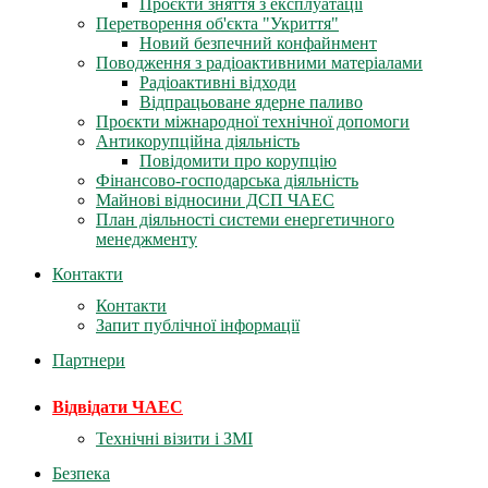
Проєкти зняття з експлуатації
Перетворення об'єкта "Укриття"
Новий безпечний конфайнмент
Поводження з радіоактивними матеріалами
Радіоактивні відходи
Відпрацьоване ядерне паливо
Проєкти міжнародної технічної допомоги
Антикорупційна діяльність
Повідомити про корупцію
Фінансово-господарська діяльність
Майнові відносини ДСП ЧАЕС
План діяльності системи енергетичного
менеджменту
Контакти
Контакти
Запит публічної інформації
Партнери
Відвідати ЧАЕС
Технічні візити і ЗМІ
Безпека