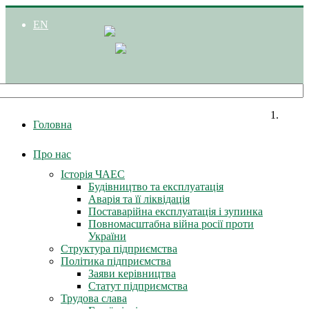
EN
Головна
Про нас
Історія ЧАЕС
Будівництво та експлуатація
Аварія та її ліквідація
Поставарійна експлуатація і зупинка
Повномасштабна війна росії проти
України
Структура підприємства
Політика підприємства
Заяви керівництва
Статут підприємства
Трудова слава