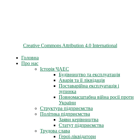
© 2026 ChNPP
Всі матеріали на цьому сайті розміщені на умовах ліцензії
Creative Commons Attribution 4.0 International
Головна
Про нас
Історія ЧАЕС
Будівництво та експлуатація
Аварія та її ліквідація
Поставарійна експлуатація і
зупинка
Повномасштабна війна росії проти
України
Структура підприємства
Політика підприємства
Заяви керівництва
Статут підприємства
Трудова слава
Герої-ліквідатори