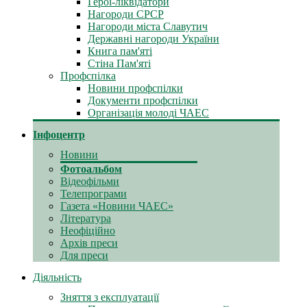
Герої-ліквідатори
Нагороди СРСР
Нагороди міста Славутич
Державні нагороди України
Книга пам'яті
Стіна Пам'яті
Профспілка
Новини профспілки
Документи профспілки
Організація молоді ЧАЕС
Інфоцентр
Новини
Фотоальбом
Відеофільми
Телепрограми
Газета «Новини ЧАЕС»
Література
Неофіційно
Архів преси
Для преси
Діяльність
Зняття з експлуатації