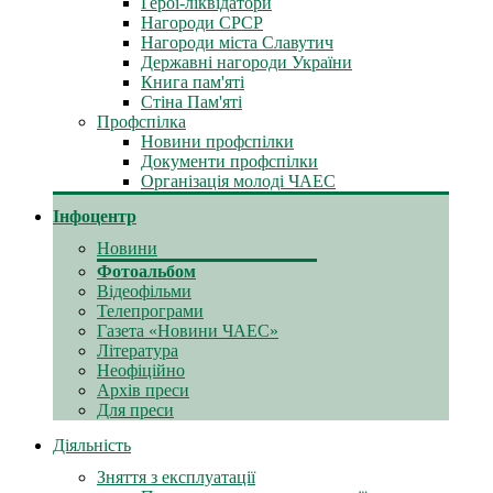
Герої-ліквідатори
Нагороди СРСР
Нагороди міста Славутич
Державні нагороди України
Книга пам'яті
Стіна Пам'яті
Профспілка
Новини профспілки
Документи профспілки
Організація молоді ЧАЕС
Інфоцентр
Новини
Фотоальбом
Відеофільми
Телепрограми
Газета «Новини ЧАЕС»
Література
Неофіційно
Архів преси
Для преси
Діяльність
Зняття з експлуатації