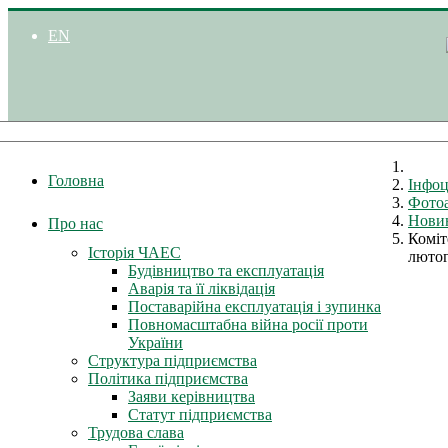
EN
Головна
Інфоц
Фото
Нови
Про нас
Коміт
Історія ЧАЕС
лютог
Будівництво та експлуатація
Аварія та її ліквідація
Поставарійна експлуатація і зупинка
Повномасштабна війна росії проти
України
Структура підприємства
Політика підприємства
Заяви керівництва
Статут підприємства
Трудова слава