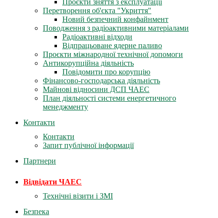
Проєкти зняття з експлуатації
Перетворення об'єкта "Укриття"
Новий безпечний конфайнмент
Поводження з радіоактивними матеріалами
Радіоактивні відходи
Відпрацьоване ядерне паливо
Проєкти міжнародної технічної допомоги
Антикорупційна діяльність
Повідомити про корупцію
Фінансово-господарська діяльність
Майнові відносини ДСП ЧАЕС
План діяльності системи енергетичного
менеджменту
Контакти
Контакти
Запит публічної інформації
Партнери
Відвідати ЧАЕС
Технічні візити і ЗМІ
Безпека