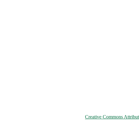
© 2026 ChNPP
ьому сайті розміщені на умовах ліцензії
Creative Commons Attributi