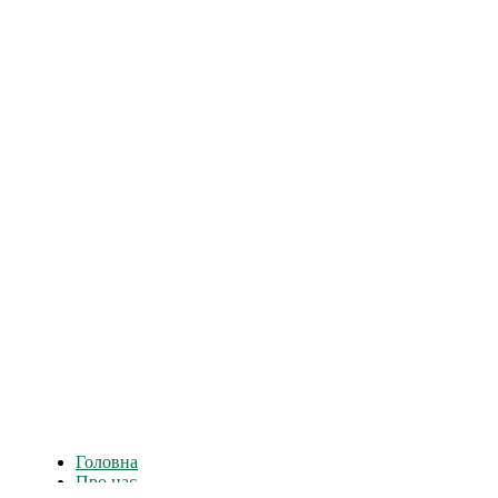
Всі матеріали на ц
Головна
Про нас