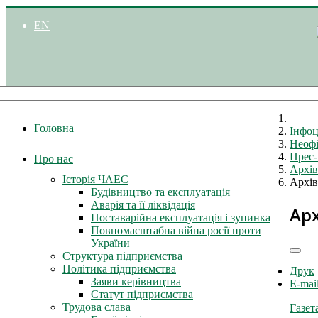
EN
Головна
Інфоц
Неофі
Прес-
Про нас
Архів
Історія ЧАЕС
Архів
Будівництво та експлуатація
Аварія та її ліквідація
Арх
Поставарійна експлуатація і зупинка
Повномасштабна війна росії проти
України
Структура підприємства
Політика підприємства
Друк
Заяви керівництва
E-mai
Статут підприємства
Трудова слава
Газет