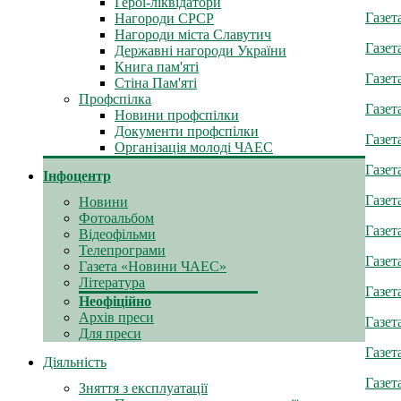
Герої-ліквідатори
Газет
Нагороди СРСР
Нагороди міста Славутич
Газет
Державні нагороди України
Книга пам'яті
Газет
Стіна Пам'яті
Профспілка
Газет
Новини профспілки
Документи профспілки
Газет
Організація молоді ЧАЕС
Газет
Інфоцентр
Газет
Новини
Фотоальбом
Газет
Відеофільми
Телепрограми
Газет
Газета «Новини ЧАЕС»
Література
Газет
Неофіційно
Архів преси
Газет
Для преси
Газет
Діяльність
Газет
Зняття з експлуатації