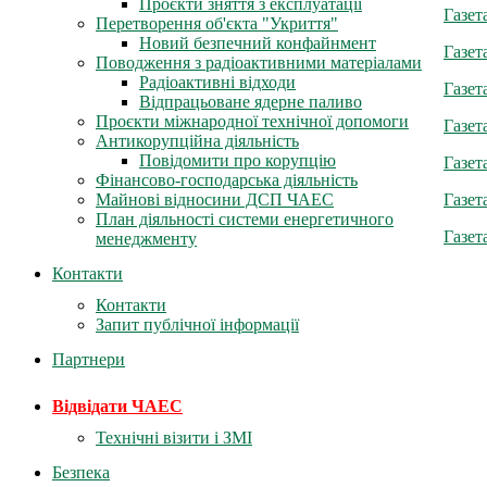
Проєкти зняття з експлуатації
Газет
Перетворення об'єкта "Укриття"
Новий безпечний конфайнмент
Газет
Поводження з радіоактивними матеріалами
Радіоактивні відходи
Газет
Відпрацьоване ядерне паливо
Проєкти міжнародної технічної допомоги
Газет
Антикорупційна діяльність
Повідомити про корупцію
Газет
Фінансово-господарська діяльність
Газет
Майнові відносини ДСП ЧАЕС
План діяльності системи енергетичного
Газет
менеджменту
Контакти
Контакти
Запит публічної інформації
Партнери
Відвідати ЧАЕС
Технічні візити і ЗМІ
Безпека