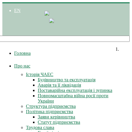
EN
Головна
Про нас
Історія ЧАЕС
Будівництво та експлуатація
Аварія та її ліквідація
Поставарійна експлуатація і зупинка
Повномасштабна війна росії проти
України
Структура підприємства
Політика підприємства
Заяви керівництва
Статут підприємства
Трудова слава