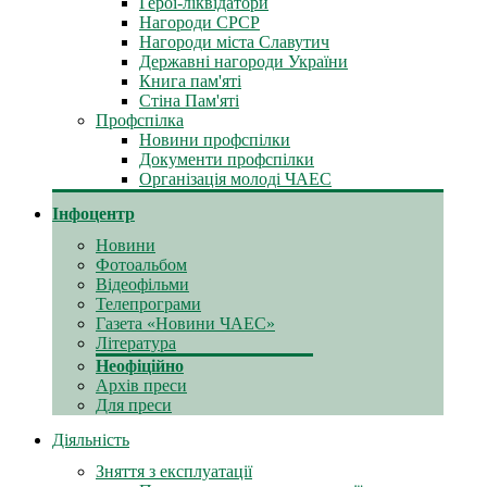
Герої-ліквідатори
Нагороди СРСР
Нагороди міста Славутич
Державні нагороди України
Книга пам'яті
Стіна Пам'яті
Профспілка
Новини профспілки
Документи профспілки
Організація молоді ЧАЕС
Інфоцентр
Новини
Фотоальбом
Відеофільми
Телепрограми
Газета «Новини ЧАЕС»
Література
Неофіційно
Архів преси
Для преси
Діяльність
Зняття з експлуатації