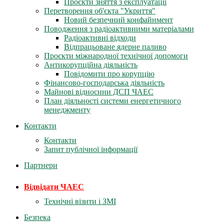
Проєкти зняття з експлуатації
Перетворення об'єкта "Укриття"
Новий безпечний конфайнмент
Поводження з радіоактивними матеріалами
Радіоактивні відходи
Відпрацьоване ядерне паливо
Проєкти міжнародної технічної допомоги
Антикорупційна діяльність
Повідомити про корупцію
Фінансово-господарська діяльність
Майнові відносини ДСП ЧАЕС
План діяльності системи енергетичного
менеджменту
Контакти
Контакти
Запит публічної інформації
Партнери
Відвідати ЧАЕС
Технічні візити і ЗМІ
Безпека