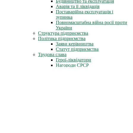
Будівництво та експлуатація
Аварія та її ліквідація
Поставарійна експлуатація і
зупинка
Повномасштабна війна росії проти
України
Структура підприємства
Політика підприємства
Заяви керівництва
Статут підприємства
Трудова слава
Герої-ліквідатори
Нагороди СРСР
Нагороди міста Славутич
Державні нагороди України
Книга пам'яті
Стіна Пам'яті
Профспілка
Новини профспілки
Документи профспілки
Організація молоді ЧАЕС
Інфоцентр
Новини
Фотоальбом
Відеофільми