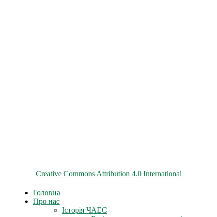
© 2026 ChNPP
Всі матеріали на цьому сайті розміщені на умовах ліцензії
Creative Commons Attribution 4.0 International
Головна
Про нас
Історія ЧАЕС