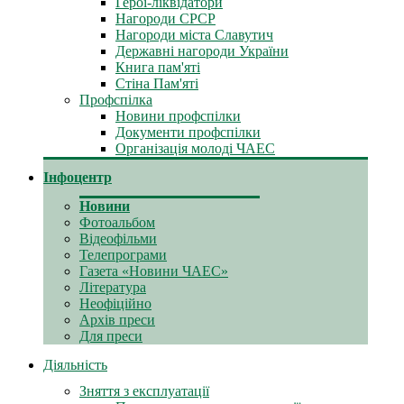
Герої-ліквідатори
Нагороди СРСР
Нагороди міста Славутич
Державні нагороди України
Книга пам'яті
Стіна Пам'яті
Профспілка
Новини профспілки
Документи профспілки
Організація молоді ЧАЕС
Інфоцентр
Новини
Фотоальбом
Відеофільми
Телепрограми
Газета «Новини ЧАЕС»
Література
Неофіційно
Архів преси
Для преси
Діяльність
Зняття з експлуатації