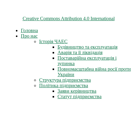
© 2026 ChNPP
Всі матеріали на цьому сайті розміщені на умовах ліцензії
Creative Commons Attribution 4.0 International
Головна
Про нас
Історія ЧАЕС
Будівництво та експлуатація
Аварія та її ліквідація
Поставарійна експлуатація і
зупинка
Повномасштабна війна росії проти
України
Структура підприємства
Політика підприємства
Заяви керівництва
Статут підприємства
Трудова слава
Герої-ліквідатори
Нагороди СРСР
Нагороди міста Славутич
Державні нагороди України
Книга пам'яті
Стіна Пам'яті