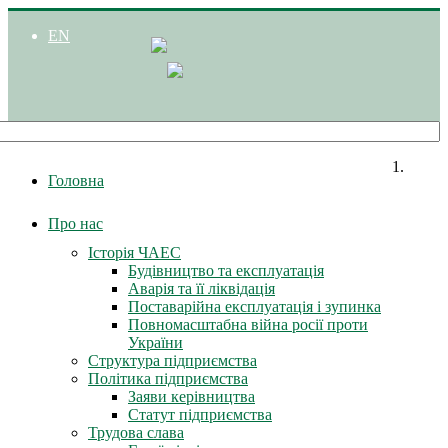
EN
Головна
Про нас
Історія ЧАЕС
Будівництво та експлуатація
Аварія та її ліквідація
Поставарійна експлуатація і зупинка
Повномасштабна війна росії проти
України
Структура підприємства
Політика підприємства
Заяви керівництва
Статут підприємства
Трудова слава