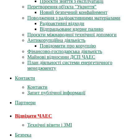
Проєкти зняття з експлуатації
Перетворення об'єкта "Укриття"
Новий безпечний конфайнмент
Поводження з радіоактивними матеріалами
Радіоактивні відходи
Відпрацьоване ядерне паливо
Проєкти міжнародної технічної допомоги
Антикорупційна діяльність
Повідомити про корупцію
Фінансово-господарська діяльність
Майнові відносини ДСП ЧАЕС
План діяльності системи енергетичного
менеджменту
Контакти
Контакти
Запит публічної інформації
Партнери
Відвідати ЧАЕС
Технічні візити і ЗМІ
Безпека