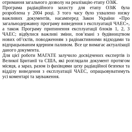
отримання загального дозволу на реалізацію етапу ОЗіК.
Програма радіаційного захисту для етапу ОЗіК була
розроблена у 2004 році. З того часу було ухвалено низку
важливих документів, насамперед Закон України «Про
загальнодержавну програму виведення з експлуатації ЧАЕС»,
а також Програму припинення експлуатації блоків 1, 2, 3
ЧАЕС; відбулися важливі зміни, пов’язані з будівництвом
нових об’єктів, поводженням з радіоактивними відходами та
відпрацьованим ядерним паливом. Все це вимагає актуалізації
даного документа.
Для цієї роботи МАГАТЕ залучило досвідчених експертів із
Великої Британії та США, які розглядали документ протягом
місяця, а зараз, разом із фахівцями цеху радіаційної безпеки та
відділу виведення з експлуатації ЧАЕС, опрацьовуватимуть
усі коментарі та зауваження.