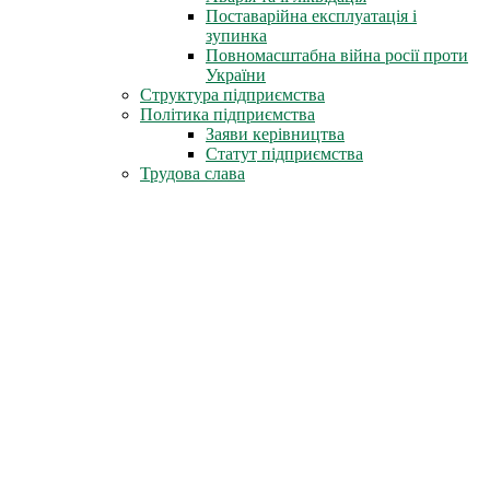
Поставарійна експлуатація і
зупинка
Повномасштабна війна росії проти
України
Структура підприємства
Політика підприємства
Заяви керівництва
Статут підприємства
Трудова слава
Герої-ліквідатори
Нагороди СРСР
Нагороди міста Славутич
Державні нагороди України
Книга пам'яті
Стіна Пам'яті
Профспілка
Новини профспілки
Документи профспілки
Організація молоді ЧАЕС
Інфоцентр
Новини
Фотоальбом
Відеофільми
Телепрограми
Газета «Новини ЧАЕС»