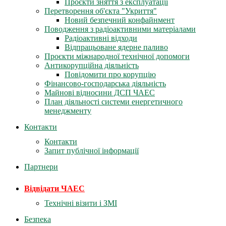
Проєкти зняття з експлуатації
Перетворення об'єкта "Укриття"
Новий безпечний конфайнмент
Поводження з радіоактивними матеріалами
Радіоактивні відходи
Відпрацьоване ядерне паливо
Проєкти міжнародної технічної допомоги
Антикорупційна діяльність
Повідомити про корупцію
Фінансово-господарська діяльність
Майнові відносини ДСП ЧАЕС
План діяльності системи енергетичного
менеджменту
Контакти
Контакти
Запит публічної інформації
Партнери
Відвідати ЧАЕС
Технічні візити і ЗМІ
Безпека