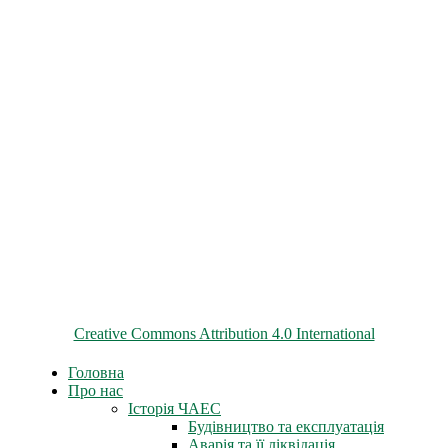
© 2026 ChNPP
Всі матеріали на цьому сайті розміщені на умовах ліцензії
Creative Commons Attribution 4.0 International
Головна
Про нас
Історія ЧАЕС
Будівництво та експлуатація
Аварія та її ліквідація