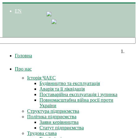
EN
Головна
Про нас
Історія ЧАЕС
Будівництво та експлуатація
Аварія та її ліквідація
Поставарійна експлуатація і зупинка
Повномасштабна війна росії проти
України
Структура підприємства
Політика підприємства
Заяви керівництва
Статут підприємства
Трудова слава