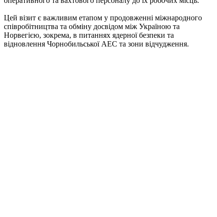
оперативного та вахтового персоналу до їх робочих місць.
Цей візит є важливим етапом у продовженні міжнародного
співробітництва та обміну досвідом між Україною та
Норвегією, зокрема, в питаннях ядерної безпеки та
відновлення Чорнобильської АЕС та зони відчудження.