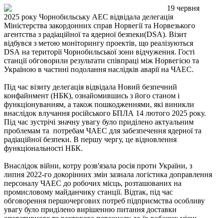
19 червня
2025 року Чорнобильську АЕС відвідала делегація
Міністерства закордонних справ Норвегії та Норвезького
агентства з радіаційної та ядерної безпеки(DSA). Візит
відбувся з метою моніторингу проектів, що реалізуються
DSA на території Чорнобильської зони відчуження. Гості
станції обговорили результати співпраці між Норвегією та
Україною в частині подолання наслідків аварії на ЧАЕС.
Під час візиту делегація відвідала Новий безпечний
конфайнмент (НБК), ознайомившись з його станом і
функціонуванням, а також пошкодженнями, які виникли
внаслідок влучання російського БПЛА 14 лютого 2025 року.
Під час зустрічі значну увагу було приділено актуальним
проблемам та потребам ЧАЕС для забезпечення ядерної та
радіаційної безпеки. В першу чергу, це відновлення
функціональності НБК.
Внаслідок війни, котру розв'язала росія проти України, з
липня 2022-го докорінних змін зазнала логістика доправлення
персоналу ЧАЕС до робочих місць, розташованих на
промисловому майданчику станції. Відтак, під час
обговорення першочергових потреб підприємства особливу
увагу було приділено вирішенню питання доставки