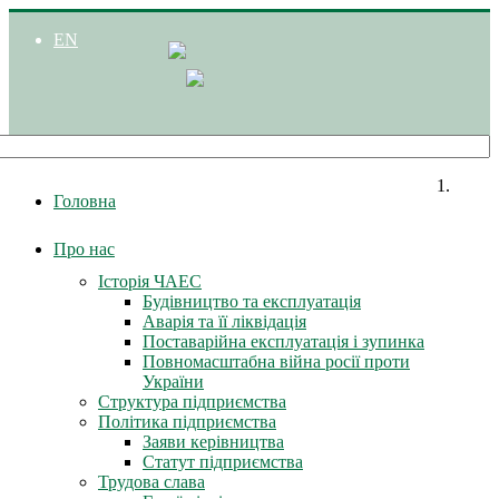
EN
Головна
Про нас
Історія ЧАЕС
Будівництво та експлуатація
Аварія та її ліквідація
Поставарійна експлуатація і зупинка
Повномасштабна війна росії проти
України
Структура підприємства
Політика підприємства
Заяви керівництва
Статут підприємства
Трудова слава