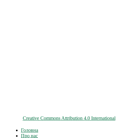
© 2026 ChNPP
Всі матеріали на цьому сайті розміщені на умовах ліцензії
Creative Commons Attribution 4.0 International
Головна
Про нас