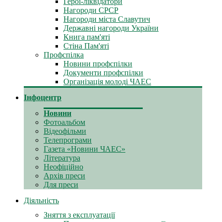
Герої-ліквідатори
Нагороди СРСР
Нагороди міста Славутич
Державні нагороди України
Книга пам'яті
Стіна Пам'яті
Профспілка
Новини профспілки
Документи профспілки
Організація молоді ЧАЕС
Інфоцентр
Новини
Фотоальбом
Відеофільми
Телепрограми
Газета «Новини ЧАЕС»
Література
Неофіційно
Архів преси
Для преси
Діяльність
Зняття з експлуатації