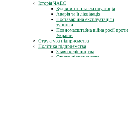
Історія ЧАЕС
Будівництво та експлуатація
Аварія та її ліквідація
Поставарійна експлуатація і
зупинка
Повномасштабна війна росії проти
України
Структура підприємства
Політика підприємства
Заяви керівництва
Статут підприємства
Трудова слава
Герої-ліквідатори
Нагороди СРСР
Нагороди міста Славутич
Державні нагороди України
Книга пам'яті
Стіна Пам'яті
Профспілка
Новини профспілки
Документи профспілки
Організація молоді ЧАЕС
Інфоцентр
Новини
Фотоальбом