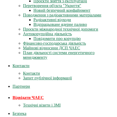
Проєкти зняття з експлуатації
Перетворення об'єкта "Укриття"
Новий безпечний конфайнмент
Поводження з радіоактивними матеріалами
Радіоактивні відходи
Відпрацьоване ядерне паливо
Проєкти міжнародної технічної допомоги
Антикорупційна діяльність
Повідомити про корупцію
Фінансово-господарська діяльність
Майнові відносини ДСП ЧАЕС
План діяльності системи енергетичного
менеджменту
Контакти
Контакти
Запит публічної інформації
Партнери
Відвідати ЧАЕС
Технічні візити і ЗМІ
Безпека