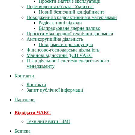
Проєкти зняття з експлуатації
Перетворення об'єкта "Укриття"
Новий безпечний конфайнмент
Поводження з радіоактивними матеріалами
Радіоактивні відходи
Відпрацьоване ядерне паливо
Проєкти міжнародної технічної допомоги
Антикорупційна діяльність
Повідомити про корупцію
Фінансово-господарська діяльність
Майнові відносини ДСП ЧАЕС
План діяльності системи енергетичного
менеджменту
Контакти
Контакти
Запит публічної інформації
Партнери
Відвідати ЧАЕС
Технічні візити і ЗМІ
Безпека