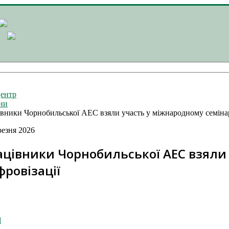
ентр
ни
вники Чорнобильської АЕС взяли участь у міжнародному семінарі
резня 2026
ацівники Чорнобильської АЕС взяли 
ровізації
l