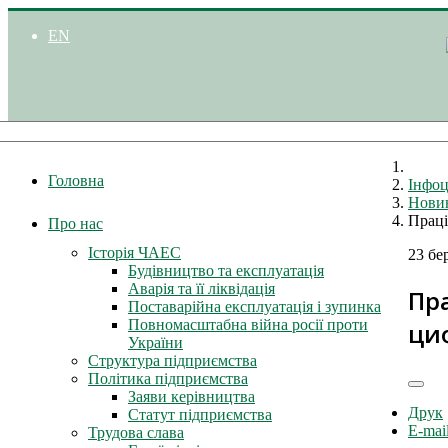
EN
Головна
Інфоц
Нови
Праці
Про нас
Історія ЧАЕС
23 бе
Будівництво та експлуатація
Аварія та її ліквідація
Пр
Поставарійна експлуатація і зупинка
Повномасштабна війна росії проти
циф
України
Структура підприємства
Політика підприємства
Заяви керівництва
Друк
Статут підприємства
E-mai
Трудова слава