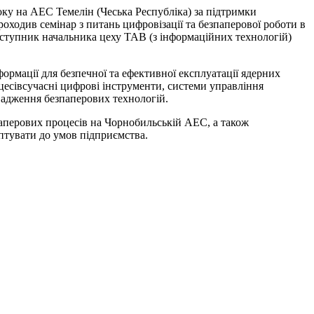
оку на АЕС Темелін (Чеська Республіка) за підтримки
роходив семінар з питань цифровізації та безпаперової роботи в
аступник начальника цеху ТАВ (з інформаційних технологій)
.
рмації для безпечної та ефективної експлуатації ядерних
цесівсучасні цифрові інструменти, системи управління
вадження безпаперових технологій.
паперових процесів на Чорнобильській АЕС, а також
птувати до умов підприємства.