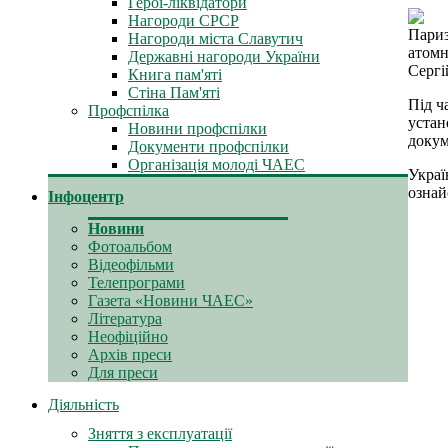
Герої-ліквідатори
Нагороди СРСР
Париз
Нагороди міста Славутич
атомн
Державні нагороди України
Сергі
Книга пам'яті
Стіна Пам'яті
Під ч
Профспілка
устан
Новини профспілки
докум
Документи профспілки
Організація молоді ЧАЕС
Украї
ознай
Інфоцентр
Новини
Фотоальбом
Відеофільми
Телепрограми
Газета «Новини ЧАЕС»
Література
Неофіційно
Архів преси
Для преси
Діяльність
Зняття з експлуатації