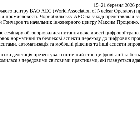
15–21 березня 2026 р
ького центру ВАО АЕС (World Association of Nuclear Operators) п
ій промисловості. Чорнобильську АЕС на заході представляли з
й Гончаров та начальник інженерного центру Максим Проценко
ас семінару обговорювалися питання важливості цифрової трансфо
овок нормативні та безпекові аспекти переходу до цифрових про
ентами, автоматизація та мобільні рішення та інші аспекти впро
нська делегація презентувала поточний стан цифровізації та без
омилася з передовими світовими практиками, які планується ада