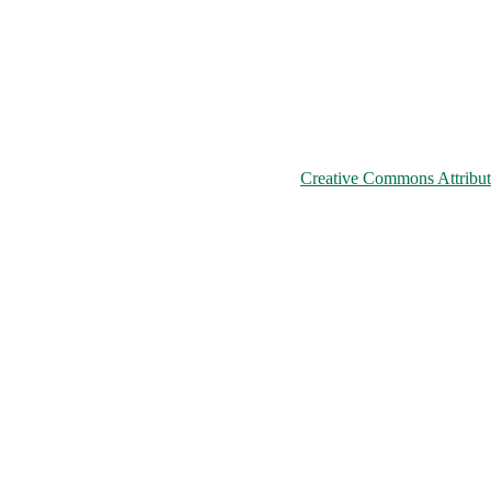
© 2026 ChNPP
ьому сайті розміщені на умовах ліцензії
Creative Commons Attributi
країни