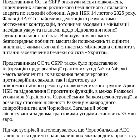
Представники ЄС та ЄБРР оглянули місця пошкоджень,
спричинених атакою російського безпілотного літального
апарата по захисній оболонці Арки НБК 14 лютого 2025 року.
Фахівці ЧАЕС ознайомили делегацію з результатами
обстеження конструкцій, поточними заходами з мінімізації
наслідків удару та планами щодо відновлення повної
функціональності об’єкта. Відвідувачі мали змогу
безпосередньо побачити масштаби пошкоджень та оцінити
виклики, з якими сьогодні стикається міжнародна спільнота у
питанні забезпечення безпеки об’єкта «Укриття».
Представникам ЄС та ЄБРР також було представлено
інформацію щодо реалізації грантових угод №5 та №6, які
мають забезпечити як виконання першочергових
протиаварійних заходів, так і підготовку до
повномасштабного ремонту пошкоджених конструкцій Арки
НБК та відновлення її проєктних функцій, в межах Рамкової
угоди між Україною та Європейським банком реконструкції та
розвитку стосовно діяльності Рахунку міжнародного
співробітництва для Чорнобиля. Загальний обсяг
фінансування за двома грантовими угодами становить 35 млн
євро.
Під час зустрічей наголошувалося, що Чорнобильська АЕС
залишається одним із найважливіших міжнародних проєктів у