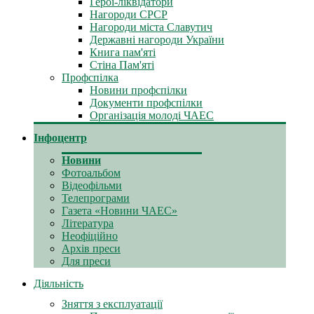
Герої-ліквідатори
Нагороди СРСР
Нагороди міста Славутич
Державні нагороди України
Книга пам'яті
Стіна Пам'яті
Профспілка
Новини профспілки
Документи профспілки
Організація молоді ЧАЕС
Інфоцентр
Новини
Фотоальбом
Відеофільми
Телепрограми
Газета «Новини ЧАЕС»
Література
Неофіційно
Архів преси
Для преси
Діяльність
Зняття з експлуатації