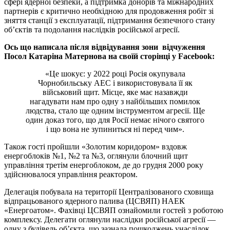
сфері ядерної безпеки, а підтримка донорів та міжнародних
партнерів є критично необхідною для продовження робіт зі
зняття станції з експлуатації, підтримання безпечного стану
об’єктів та подолання наслідків російської агресії.
Ось що написала після відвідування зони відчуження
Посол Катаріна Матернова на своїй сторінці у Facebook:
«Це шокує: у 2022 році Росія окупувала
Чорнобильську АЕС і використовувала її як
військовий щит. Місце, яке має назавжди
нагадувати нам про одну з найбільших помилок
людства, стало ще одним інструментом агресії. Ще
один доказ того, що для Росії немає нічого святого
і що вона не зупиниться ні перед чим».
Також гості пройшли «Золотим коридором» вздовж
енергоблоків №1, №2 та №3, оглянули блочний щит
управління третім енергоблоком, де до грудня 2000 року
здійснювалося управління реактором.
Делегація побувала на території Централізованого сховища
відпрацьованого ядерного палива (ЦСВЯП) НАЕК
«Енергоатом». Фахівці ЦСВЯП ознайомили гостей з роботою
комплексу. Делегати оглянули наслідки російської агресії —
одну з будівель об’єкта, що зазнала пошкоджень унаслідок