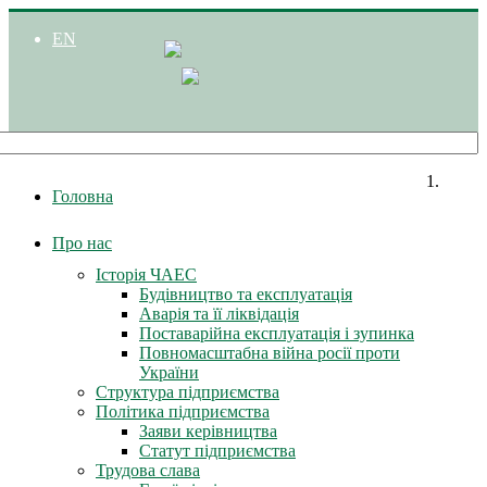
EN
Головна
Про нас
Історія ЧАЕС
Будівництво та експлуатація
Аварія та її ліквідація
Поставарійна експлуатація і зупинка
Повномасштабна війна росії проти
України
Структура підприємства
Політика підприємства
Заяви керівництва
Статут підприємства
Трудова слава