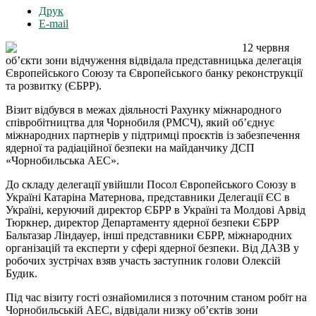
Друк
E-mail
12 червня
об’єкти зони відчуження відвідала представницька делегація
Європейського Союзу та Європейського банку реконструкції
та розвитку (ЄБРР).
Візит відбувся в межах діяльності Рахунку міжнародного
співробітництва для Чорнобиля (РМСЧ), який об’єднує
міжнародних партнерів у підтримці проєктів із забезпечення
ядерної та радіаційної безпеки на майданчику ДСП
«Чорнобильська АЕС».
До складу делегації увійшли Посол Європейського Союзу в
Україні Катаріна Матернова, представники Делегації ЄС в
Україні, керуючий директор ЄБРР в Україні та Молдові Арвід
Тюркнер, директор Департаменту ядерної безпеки ЄБРР
Бальтазар Ліндауер, інші представники ЄБРР, міжнародних
організацій та експерти у сфері ядерної безпеки. Від ДАЗВ у
робочих зустрічах взяв участь заступник голови Олексій
Будик.
Під час візиту гості ознайомилися з поточним станом робіт на
Чорнобильській АЕС, відвідали низку об’єктів зони