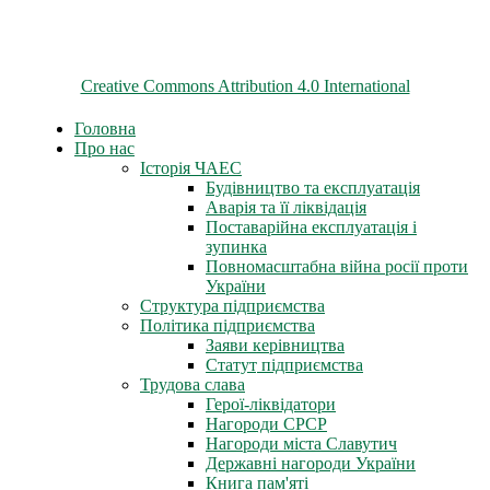
© 2026 ChNPP
Всі матеріали на цьому сайті розміщені на умовах ліцензії
Creative Commons Attribution 4.0 International
Головна
Про нас
Історія ЧАЕС
Будівництво та експлуатація
Аварія та її ліквідація
Поставарійна експлуатація і
зупинка
Повномасштабна війна росії проти
України
Структура підприємства
Політика підприємства
Заяви керівництва
Статут підприємства
Трудова слава
Герої-ліквідатори
Нагороди СРСР
Нагороди міста Славутич
Державні нагороди України
Книга пам'яті