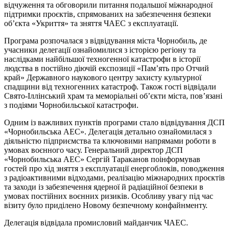
відчуження та обговорили питання подальшої міжнародної
підтримки проєктів, спрямованих на забезпечення безпеки
об’єкта «Укриття» та зняття ЧАЕС з експлуатації.
Програма розпочалася з відвідування міста Чорнобиль, де
учасники делегації ознайомилися з історією регіону та
наслідками найбільшої техногенної катастрофи в історії
людства в постійно діючій експозиції «Пам’ять про Отчий
край» Державного наукового центру захисту культурної
спадщини від техногенних катастроф. Також гості відвідали
Свято-Іллінський храм та меморіальні об’єкти міста, пов’язані
з подіями Чорнобильської катастрофи.
Одним із важливих пунктів програми стало відвідування ДСП
«Чорнобильська АЕС». Делегація детально ознайомилася з
діяльністю підприємства та ключовими напрямами роботи в
умовах воєнного часу. Генеральний директор ДСП
«Чорнобильська АЕС» Сергій Тараканов поінформував
гостей про хід зняття з експлуатації енергоблоків, поводження
з радіоактивними відходами, реалізацію міжнародних проєктів
та заходи із забезпечення ядерної й радіаційної безпеки в
умовах постійних воєнних ризиків. Особливу увагу під час
візиту було приділено Новому безпечному конфайнменту.
Делегація відвідала промисловий майданчик ЧАЕС.