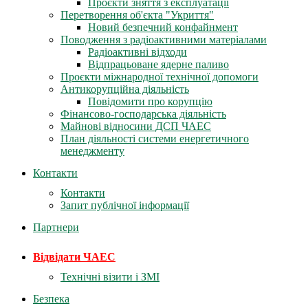
Проєкти зняття з експлуатації
Перетворення об'єкта "Укриття"
Новий безпечний конфайнмент
Поводження з радіоактивними матеріалами
Радіоактивні відходи
Відпрацьоване ядерне паливо
Проєкти міжнародної технічної допомоги
Антикорупційна діяльність
Повідомити про корупцію
Фінансово-господарська діяльність
Майнові відносини ДСП ЧАЕС
План діяльності системи енергетичного
менеджменту
Контакти
Контакти
Запит публічної інформації
Партнери
Відвідати ЧАЕС
Технічні візити і ЗМІ
Безпека