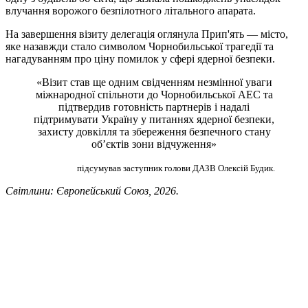
влучання ворожого безпілотного літального апарата.
На завершення візиту делегація оглянула Прип'ять — місто,
яке назавжди стало символом Чорнобильської трагедії та
нагадуванням про ціну помилок у сфері ядерної безпеки.
«Візит став ще одним свідченням незмінної уваги
міжнародної спільноти до Чорнобильської АЕС та
підтвердив готовність партнерів і надалі
підтримувати Україну у питаннях ядерної безпеки,
захисту довкілля та збереження безпечного стану
об’єктів зони відчуження»
підсумував заступник голови ДАЗВ Олексій Будик.
Світлини: Європейський Союз, 2026.