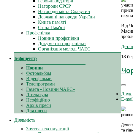
Герої-ліквідатори
участ
Нагороди СРСР
присв
Нагороди міста Славутич
окупа
Державні нагороди України
Книга пам'яті
Від Ч
Стіна Пам'яті
Мясни
Профспілка
зробл
Новини профспілки
Документи профспілки
Детал
Організація молоді ЧАЕС
18 бе
Інфоцентр
Чо
Новини
Фотоальбом
Відеофільми
Телепрограми
Газета «Новини ЧАЕС»
Друк
Література
E-mai
Неофіційно
Архів преси
Для преси
реконс
Діяльність
Делега
Зняття з експлуатації
та пів