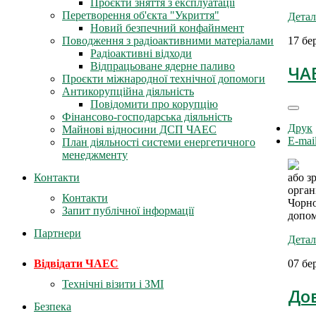
Проєкти зняття з експлуатації
Перетворення об'єкта "Укриття"
Детал
Новий безпечний конфайнмент
17 бе
Поводження з радіоактивними матеріалами
Радіоактивні відходи
Відпрацьоване ядерне паливо
ЧАЕ
Проєкти міжнародної технічної допомоги
Антикорупційна діяльність
Повідомити про корупцію
Фінансово-господарська діяльність
Друк
Майнові відносини ДСП ЧАЕС
E-mai
План діяльності системи енергетичного
менеджменту
Контакти
або з
орган
Контакти
Чорно
Запит публічної інформації
допом
Партнери
Детал
Відвідати ЧАЕС
07 бе
Технічні візити і ЗМІ
Дов
Безпека