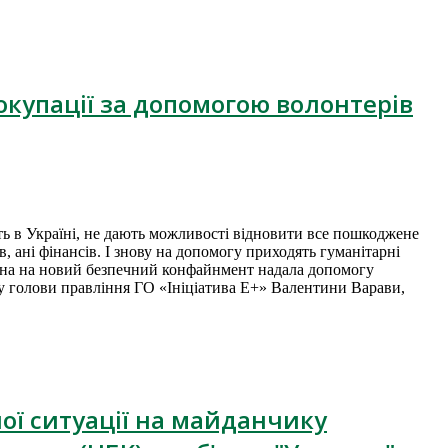
окупації за допомогою волонтерів
ть в Україні, не дають можливості відновити все пошкоджене
в, ані фінансів. І знову на допомогу приходять гуманітарні
дрона на новий безпечний конфайнмент надала допомогу
у голови правління ГО «Ініціатива Е+» Валентини Варави,
ної ситуації на майданчику