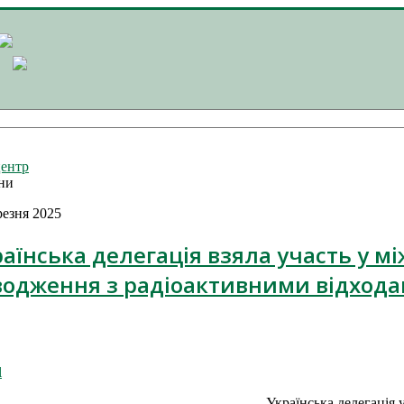
ентр
ни
резня 2025
аїнська делегація взяла участь у м
водження з радіоактивними відходам
l
Українська делегація 