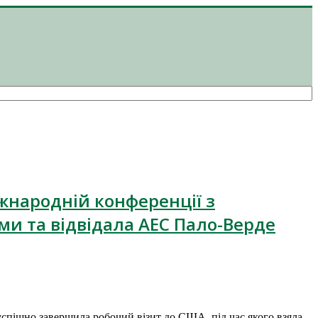
іжнародній конференції з
и та відвідала АЕС Пало-Верде
успішно завершила робочий візит до США, під час якого взяла