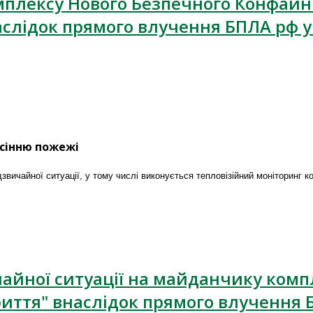
плексу Нового Безпечного Конфайнме
аслідок прямого влучення БПЛА рф у
асінню пожежі
звичайної ситуації, у тому числі виконується тепловізійний моніторинг к
ичайної ситуації на майданчику ком
риття" внаслідок прямого влучення 