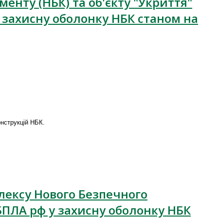
нту (НБК) та об'єкту "Укриття"
 захисну оболонку НБК станом на
онструкцій НБК.
плексу Нового Безпечного
БПЛА рф у захисну оболонку НБК