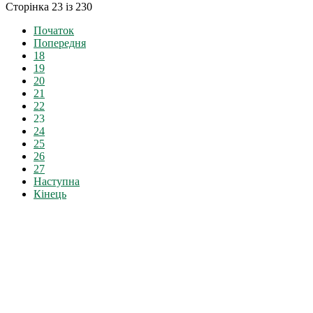
Сторінка 23 із 230
Початок
Попередня
18
19
20
21
22
23
24
25
26
27
Наступна
Кінець