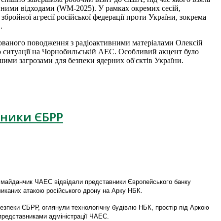
вними відходами (WM-2025). У рамках окремих сесій,
збройної агресії російської федерації проти України, зокрема
.
грованого поводження з радіоактивними матеріалами Олексій
о ситуації на Чорнобильській АЕС. Особливий акцент було
ими загрозами для безпеки ядерних об'єктів України.
вники ЄБРР
 майданчик ЧАЕС відвідали представники Європейського банку
ликаних атакою російського дрону на Арку НБК.
безпеки ЄБРР, оглянули технологічну будівлю НБК, простір під Аркою
 представниками адміністрації ЧАЕС.