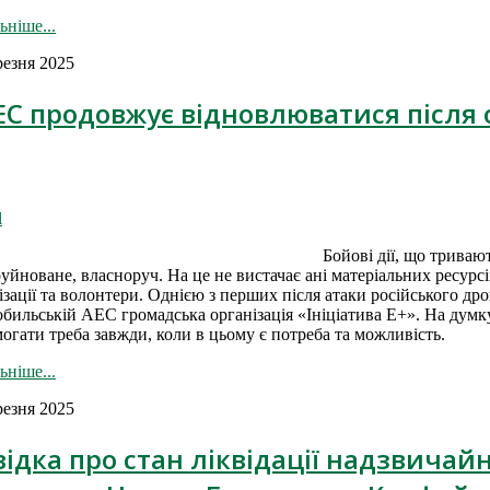
ьніше...
резня 2025
С продовжує відновлюватися після 
l
Бойові дії, що триваю
руйноване, власноруч. На це не вистачає ані матеріальних ресурсі
ізації та волонтери. Однією з перших після атаки російського 
бильській АЕС громадська організація «Ініціатива Е+». На думк
огати треба завжди, коли в цьому є потреба та можливість.
ьніше...
резня 2025
ідка про стан ліквідації надзвичай