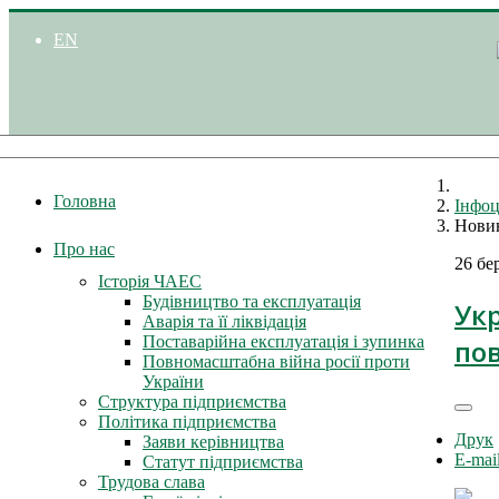
EN
Головна
Інфоц
Нови
Про нас
26 бе
Історія ЧАЕС
Будівництво та експлуатація
Укр
Аварія та її ліквідація
Поставарійна експлуатація і зупинка
по
Повномасштабна війна росії проти
України
Структура підприємства
Політика підприємства
Друк
Заяви керівництва
E-mai
Статут підприємства
Трудова слава