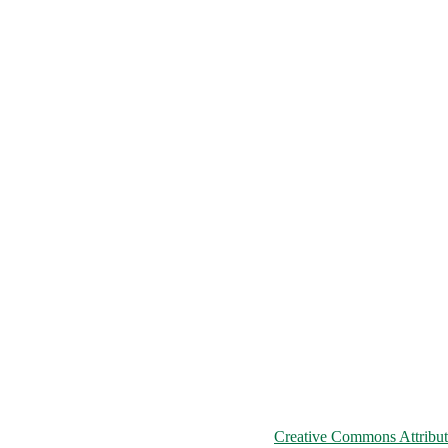
© 2026 ChNPP
ьому сайті розміщені на умовах ліцензії
Creative Commons Attributi