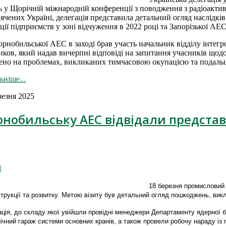
ь у Щорічній міжнародній конференції з поводження з радіоакти
ячених Україні, делегація представила детальний огляд наслідків 
ції підприємств у зоні відчуження в 2022 році та Запорізької АЕС
орнобильської АЕС в заході брав участь начальник відділу інте
ков, який надав вичерпні відповіді на запитання учасників щод
ено на проблемах, викликаних тимчасовою окупацією та подальш
ьніше...
резня 2025
рнобильську АЕС відвідали предста
l
18 березня промисловий
трукції та розвитку. Метою візиту був детальний огляд пошкоджень, вик
ція, до складу якої увійшли провідні менеджери Департаменту ядерної 
нічний гараж системи основних кранів, а також провели робочу нараду із