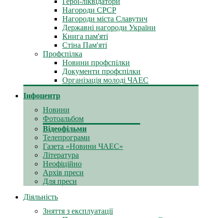
Герої-ліквідатори
Нагороди СРСР
Нагороди міста Славутич
Державні нагороди України
Книга пам'яті
Стіна Пам'яті
Профспілка
Новини профспілки
Документи профспілки
Організація молоді ЧАЕС
Інфоцентр
Новини
Фотоальбом
Відеофільми
Телепрограми
Газета «Новини ЧАЕС»
Література
Неофіційно
Архів преси
Для преси
Діяльність
Зняття з експлуатації