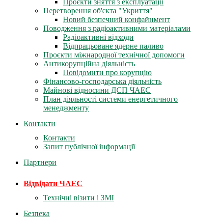
Проєкти зняття з експлуатації
Перетворення об'єкта "Укриття"
Новий безпечний конфайнмент
Поводження з радіоактивними матеріалами
Радіоактивні відходи
Відпрацьоване ядерне паливо
Проєкти міжнародної технічної допомоги
Антикорупційна діяльність
Повідомити про корупцію
Фінансово-господарська діяльність
Майнові відносини ДСП ЧАЕС
План діяльності системи енергетичного
менеджменту
Контакти
Контакти
Запит публічної інформації
Партнери
Відвідати ЧАЕС
Технічні візити і ЗМІ
Безпека