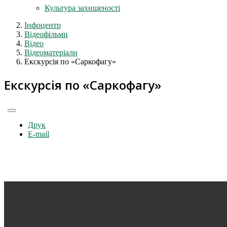
Культура захищеності
Інфоцентр
Відеофільми
Відео
Відеоматеріали
Екскурсія по «Саркофагу»
Екскурсія по «Саркофагу»
Друк
E-mail