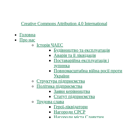
© 2026 ChNPP
Всі матеріали на цьому сайті розміщені на умовах ліцензії
Creative Commons Attribution 4.0 International
Головна
Про нас
Історія ЧАЕС
Будівництво та експлуатація
Аварія та її ліквідація
Поставарійна експлуатація і
зупинка
Повномасштабна війна росії проти
України
Структура підприємства
Політика підприємства
Заяви керівництва
Статут підприємства
Трудова слава
Герої-ліквідатори
Нагороди СРСР
Нагороди міста Славутич
Державні нагороди України
Книга пам'яті