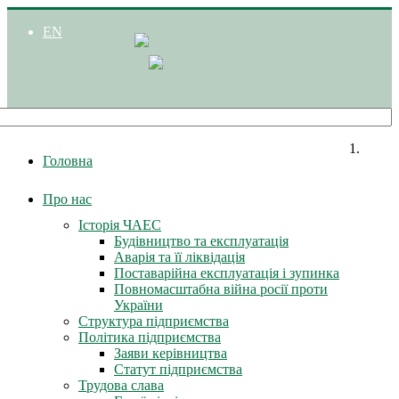
EN
Головна
Про нас
Історія ЧАЕС
Будівництво та експлуатація
Аварія та її ліквідація
Поставарійна експлуатація і зупинка
Повномасштабна війна росії проти
України
Структура підприємства
Політика підприємства
Заяви керівництва
Статут підприємства
Трудова слава