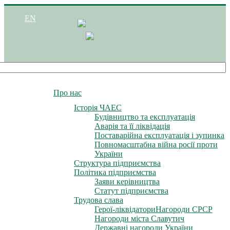
EN
Про нас
Історія ЧАЕС
Будівництво та експлуатація
Аварія та її ліквідація
Поставарійна експлуатація і зупинка
Повномасштабна війна росії проти
України
Структура підприємства
Політика підприємства
Заяви керівництва
Статут підприємства
Трудова слава
Герої-ліквідатори
Нагороди СРСР
Нагороди міста Славутич
Державні нагороди України