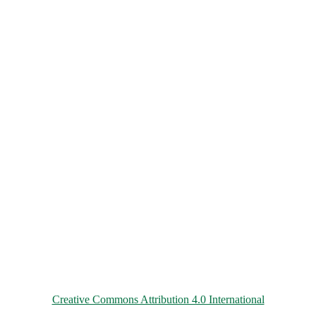
© 2026 ChNPP
Всі матеріали на цьому сайті розміщені на умовах ліцензії
Creative Commons Attribution 4.0 International