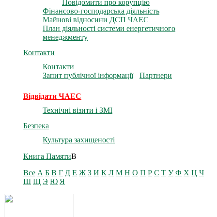
Повідомити про корупцію
Фінансово-господарська діяльність
Майнові відносини ДСП ЧАЕС
План діяльності системи енергетичного
менеджменту
Контакти
Контакти
Запит публічної інформації
Партнери
Відвідати ЧАЕС
Технічні візити і ЗМІ
Безпека
Культура захищеності
Книга Памяти
В
Все
А
Б
В
Г
Д
Е
Ж
З
И
К
Л
М
Н
О
П
Р
С
Т
У
Ф
Х
Ц
Ч
Ш
Щ
Э
Ю
Я