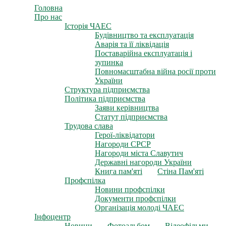
Головна
Про нас
Історія ЧАЕС
Будівництво та експлуатація
Аварія та її ліквідація
Поставарійна експлуатація і
зупинка
Повномасштабна війна росії проти
України
Структура підприємства
Політика підприємства
Заяви керівництва
Статут підприємства
Трудова слава
Герої-ліквідатори
Нагороди СРСР
Нагороди міста Славутич
Державні нагороди України
Книга пам'яті
Стіна Пам'яті
Профспілка
Новини профспілки
Документи профспілки
Організація молоді ЧАЕС
Інфоцентр
Новини
Фотоальбом
Відеофільми