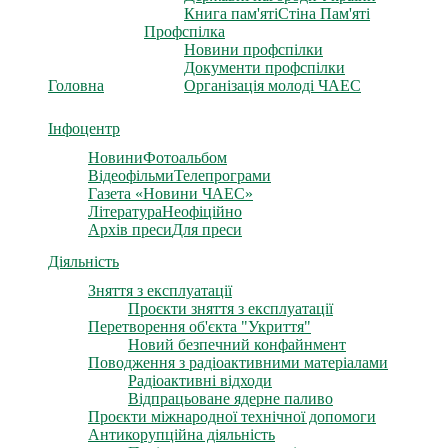
Книга пам'яті
Стіна Пам'яті
Профспілка
Новини профспілки
Документи профспілки
Головна
Організація молоді ЧАЕС
Інфоцентр
Новини
Фотоальбом
Відеофільми
Телепрограми
Газета «Новини ЧАЕС»
Література
Неофіційно
Архів преси
Для преси
Діяльність
Зняття з експлуатації
Проєкти зняття з експлуатації
Перетворення об'єкта "Укриття"
Новий безпечний конфайнмент
Поводження з радіоактивними матеріалами
Радіоактивні відходи
Відпрацьоване ядерне паливо
Проєкти міжнародної технічної допомоги
Антикорупційна діяльність