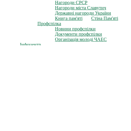
Нагороди СРСР
Нагороди міста Славутич
Державні нагороди України
Книга пам'яті
Стіна Пам'яті
Профспілка
Новини профспілки
Документи профспілки
Організація молоді ЧАЕС
Інфоцентр
Новини
Фотоальбом
Відеофільми
Телепрограми
Газета «Новини ЧАЕС»
Література
Неофіційно
Архів преси
Для преси
Діяльність
Зняття з експлуатації
Проєкти зняття з експлуатації
Перетворення об'єкта "Укриття"
Новий безпечний конфайнмент
Поводження з радіоактивними матеріалами
Радіоактивні відходи
Відпрацьоване ядерне паливо
Проєкти міжнародної технічної допомоги
Антикорупційна діяльність
Повідомити про корупцію
Фінансово-господарська діяльність