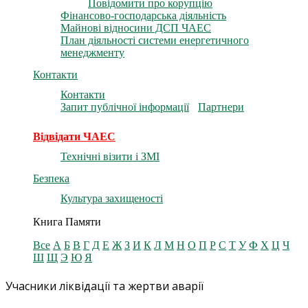
Повідомити про корупцію
Фінансово-господарська діяльність
Майнові відносини ДСП ЧАЕС
План діяльності системи енергетичного
менеджменту
Контакти
Контакти
Запит публічної інформації
Партнери
Відвідати ЧАЕС
Технічні візити і ЗМІ
Безпека
Культура захищеності
Книга Памяти
Все
А
Б
В
Г
Д
Е
Ж
З
И
К
Л
М
Н
О
П
Р
С
Т
У
Ф
Х
Ц
Ч
Ш
Щ
Э
Ю
Я
Учасники ліквідації та жертви аварії