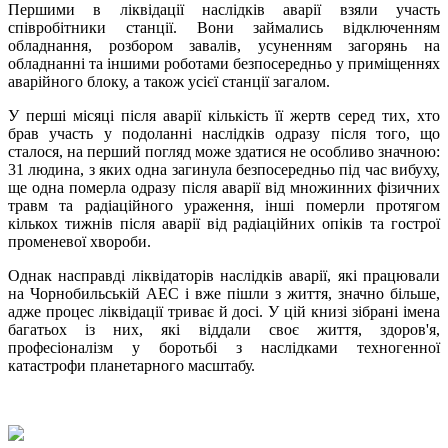
Першими в ліквідації наслідків аварії взяли участь
співробітники станції. Вони займались відключенням
обладнання, розбором завалів, усуненням загорянь на
обладнанні та іншими роботами безпосередньо у приміщеннях
аварійного блоку, а також усієї станції загалом.
У перші місяці після аварії кількість її жертв серед тих, хто
брав участь у подоланні наслідків одразу після того, що
сталося, на перший погляд може здатися не особливо значною:
31 людина, з яких одна загинула безпосередньо під час вибуху,
ще одна померла одразу після аварії від множинних фізичних
травм та радіаційного ураження, інші померли протягом
кількох тижнів після аварії від радіаційних опіків та гострої
променевої хвороби.
Однак насправді ліквідаторів наслідків аварії, які працювали
на Чорнобильській АЕС і вже пішли з життя, значно більше,
адже процес ліквідації триває й досі. У цій книзі зібрані імена
багатьох із них, які віддали своє життя, здоров'я,
професіоналізм у боротьбі з наслідками техногенної
катастрофи планетарного масштабу.