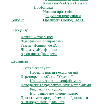
Книга пам'яті
Стіна Пам'яті
Профспілка
Новини профспілки
Документи профспілки
Головна
Організація молоді ЧАЕС
Інфоцентр
Новини
Фотоальбом
Відеофільми
Телепрограми
Газета «Новини ЧАЕС»
Література
Неофіційно
Архів преси
Для преси
Діяльність
Зняття з експлуатації
Проєкти зняття з експлуатації
Перетворення об'єкта "Укриття"
Новий безпечний конфайнмент
Поводження з радіоактивними матеріалами
Радіоактивні відходи
Відпрацьоване ядерне паливо
Проєкти міжнародної технічної допомоги
Антикорупційна діяльність