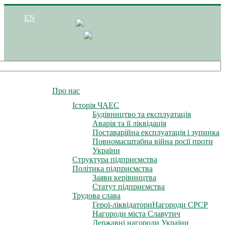
EN
Про нас
Історія ЧАЕС
Будівництво та експлуатація
Аварія та її ліквідація
Поставарійна експлуатація і зупинка
Повномасштабна війна росії проти
України
Структура підприємства
Політика підприємства
Заяви керівництва
Статут підприємства
Трудова слава
Герої-ліквідатори
Нагороди СРСР
Нагороди міста Славутич
Державні нагороди України