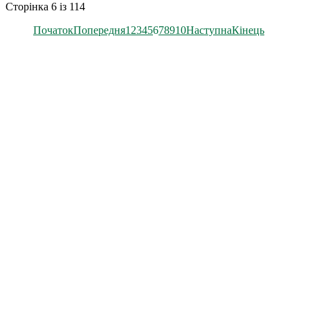
Сторінка 6 із 114
Початок
Попередня
1
2
3
4
5
6
7
8
9
10
Наступна
Кінець