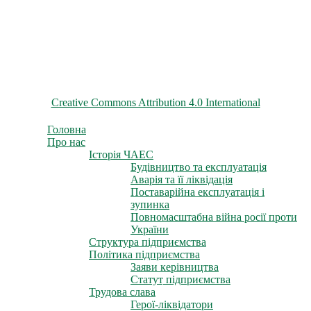
© 2026 ChNPP
Всі матеріали на цьому сайті розміщені на умовах ліцензії
Creative Commons Attribution 4.0 International
Головна
Про нас
Історія ЧАЕС
Будівництво та експлуатація
Аварія та її ліквідація
Поставарійна експлуатація і
зупинка
Повномасштабна війна росії проти
України
Структура підприємства
Політика підприємства
Заяви керівництва
Статут підприємства
Трудова слава
Герої-ліквідатори