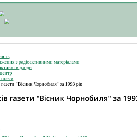
ність
ження з радіоактивними матеріалами
активні відходи
центр
 преси
 газети "Вісник Чорнобиля" за 1993 рік
ів газети "Вісник Чорнобиля" за 199
l