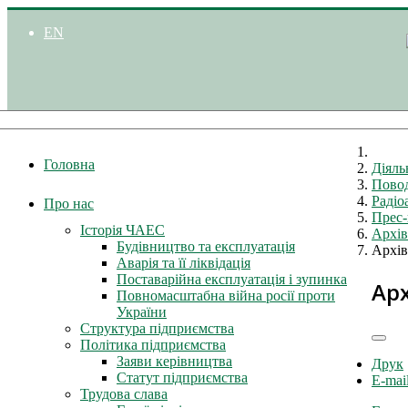
EN
Головна
Діяль
Повод
Радіо
Про нас
Прес-
Історія ЧАЕС
Архів
Будівництво та експлуатація
Архів
Аварія та її ліквідація
Поставарійна експлуатація і зупинка
Арх
Повномасштабна війна росії проти
України
Структура підприємства
Політика підприємства
Заяви керівництва
Друк
Статут підприємства
E-mai
Трудова слава