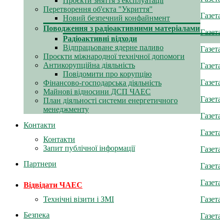
Проєкти зняття з експлуатації
Перетворення об'єкта "Укриття"
Газет
Новий безпечний конфайнмент
Поводження з радіоактивними матеріалами
Газет
Радіоактивні відходи
Відпрацьоване ядерне паливо
Газет
Проєкти міжнародної технічної допомоги
Антикорупційна діяльність
Газет
Повідомити про корупцію
Газет
Фінансово-господарська діяльність
Майнові відносини ДСП ЧАЕС
Газет
План діяльності системи енергетичного
менеджменту
Газет
Контакти
Газет
Контакти
Запит публічної інформації
Газет
Партнери
Газет
Газет
Відвідати ЧАЕС
Газет
Технічні візити і ЗМІ
Безпека
Газет