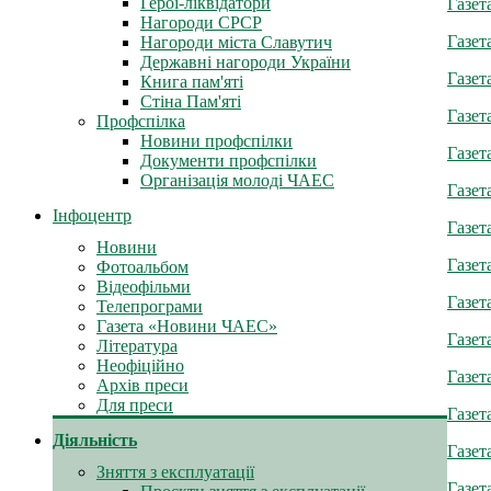
Герої-ліквідатори
Газет
Нагороди СРСР
Газет
Нагороди міста Славутич
Державні нагороди України
Газет
Книга пам'яті
Стіна Пам'яті
Газет
Профспілка
Новини профспілки
Газет
Документи профспілки
Організація молоді ЧАЕС
Газет
Інфоцентр
Газет
Новини
Газет
Фотоальбом
Відеофільми
Газет
Телепрограми
Газета «Новини ЧАЕС»
Газет
Література
Неофіційно
Газет
Архів преси
Для преси
Газет
Діяльність
Газет
Зняття з експлуатації
Газет