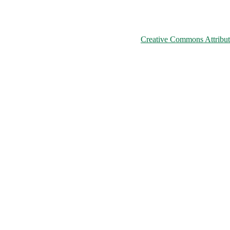
© 2026 ChNPP
ьому сайті розміщені на умовах ліцензії
Creative Commons Attributi
країни