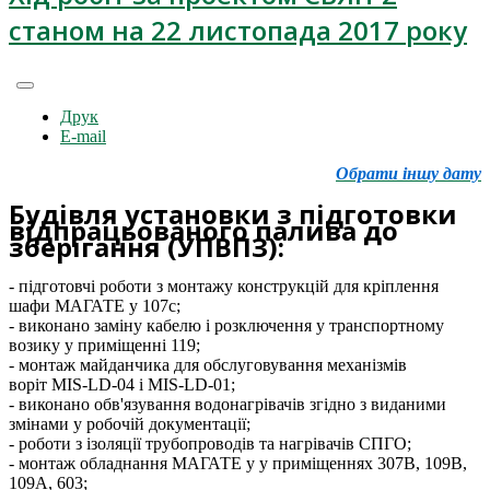
станом на 22 листопада 2017 року
Друк
E-mail
Обрати іншу дату
Будівля установки з підготовки
відпрацьованого палива до
зберігання (УПВПЗ):
- підготовчі роботи з монтажу конструкцій для кріплення
шафи МАГАТЕ у 107с;
- виконано заміну кабелю і розключення у транспортному
возику у приміщенні 119;
- монтаж майданчика для обслуговування механізмів
воріт MIS-LD-04 і MIS-LD-01;
- виконано обв'язування водонагрівачів згідно з виданими
змінами у робочій документації;
- роботи з ізоляції трубопроводів та нагрівачів СПГО;
- монтаж обладнання МАГАТЕ у у приміщеннях 307В, 109В,
109А, 603;