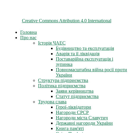
© 2026 ChNPP
Всі матеріали на цьому сайті розміщені на умовах ліцензії
Creative Commons Attribution 4.0 International
Головна
Про нас
Історія ЧАЕС
Будівництво та експлуатація
Аварія та її ліквідація
Поставарійна експлуатація і
зупинка
Повномасштабна війна росії проти
України
Структура підприємства
Політика підприємства
Заяви керівництва
Статут підприємства
Трудова слава
Герої-ліквідатори
Нагороди СРСР
Нагороди міста Славутич
Державні нагороди України
Книга пам'яті