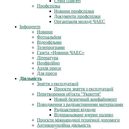
Стіна Пам'яті
Профспілка
Новини профспілки
Документи профспілки
Організація молоді ЧАЕС
Інфоцентр
Новини
Фотоальбом
Відеофільми
Телепрограми
Газета «Новини ЧАЕС»
Література
Неофіційно
Архів преси
Для преси
Діяльність
Зняття з експлуатації
Проєкти зняття з експлуатації
Перетворення об'єкта "Укриття"
Новий безпечний конфайнмент
Поводження з радіоактивними матеріалами
Радіоактивні відходи
Відпрацьоване ядерне паливо
Проєкти міжнародної технічної допомоги
Антикорупційна діяльність