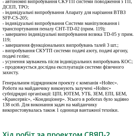
- автономні випробування СКУТП системи поводження з ТП,
ДСЕП, ТРО;
- індивідуальні випробування Апарату для нарізання ВТВЗ
SFP-CS-205;
- індивідуальні випробування Системи маніпулювання і
транспортування пеналу CHT-TD-02 (прим. 119);
- завершено індивідуальні випробування возика TD-05 у прим.
119;
- завершення функціональних випробувань талей 3 шт.;
- випробування СКУТП системи подачі азоту, подачі аргону,
подачі гелію;
- усунення зауважень після індивідуальних випробувань КОС;
- продовжується дослідна експлуатація системи фізичного
захисту.
Генеральним підрядником проекту є компанія «Holtec».
Роботи на майданчику виконують залучені «Holtec»
субпідрядні організації: ЦПІ, ЮТЕМ, УТБ, ЗЕМ, ЕПІ, БЕМ,
«Крансервіс», «Кондиціонер». Усього в роботах було задіяно
138 осіб. Для виконання задач на майданчику
використовувалась також 1 одиниця вантажної техніки.
Хід робіт за проектом СВЯП-2