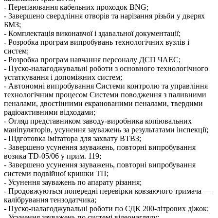
- Перепаювання кабельних проходок BNG;
- Завершено свердління отворів та нарізання різьби у дверях
БМЗ;
- Комплектація виконавчої і здавальної документації;
- Розробка програм випробувань технологічних вузлів і
систем;
- Розробка програм навчання персоналу ДСП ЧАЕС;
- Пуско-налагоджувальні роботи з основного технологічного
устаткування і допоміжних систем;
- Автономні випробування Системи контролю та управління
технологічним процесом Системи поводження з паливними
пеналами, двостінними екранованими пеналами, твердими
радіоактивними відходами;
- Огляд представником заводу-виробника копіювальних
маніпуляторів, усунення зауважень за результатами інспекції;
- Підготовка імітатора для захвату ВТВЗ;
- Завершено усунення зауважень, повторні випробування
возика TD-05/06 у прим. 119;
- Завершено усунення зауважень, повторні випробування
системи подвійної кришки ТП;
- Усунення зауважень по апарату різання;
- Продовжуються попередні перевірки ковзаючого тримача —
калібрування тензодатчика;
- Пуско-налагоджувальні роботи по СДК 200-літрових діжок;
- Усунення зауважень по системі відеонагляду;