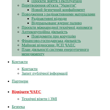
Проєкти зняття з експлуатації
Перетворення об'єкта "Укриття"
Новий безпечний конфайнмент
Поводження з радіоактивними матеріалами
Радіоактивні відходи
Відпрацьоване ядерне паливо
Проєкти міжнародної технічної допомоги
Антикорупційна діяльність
Повідомити про корупцію
Фінансово-господарська діяльність
Майнові відносини ДСП ЧАЕС
План діяльності системи енергетичного
менеджменту
Контакти
Контакти
Запит публічної інформації
Партнери
Відвідати ЧАЕС
Технічні візити і ЗМІ
Безпека