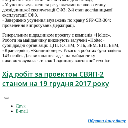
- Усунення зауважень за результатами першого етапу
дослідницької експлуатації СФЗ; 2-й етап дослідницької
експлуатації СФЗ.
- Завершено усунення зауважень по крану SFP-CR-304;
проведення випробувань Держпраці.
Генеральним підрядником проекту є компанія «Holtec».
Роботи на майданчику виконують залучені «Holtec»
субпідрядні організації: ЦПІ, ЮТЕМ, УТБ, ЗЕМ, ЕПІ, БЕМ,
«Крансервіс», «Кондиціонер». Усього в роботах було задіяно
143 особи. Для виконання задач на майданчику
використовувалась також 1 одиниця вантажної техніки.
Хід робіт за проектом СВЯП-2
станом на 19 грудня 2017 року
Друк
E-mail
Обрати іншу дату