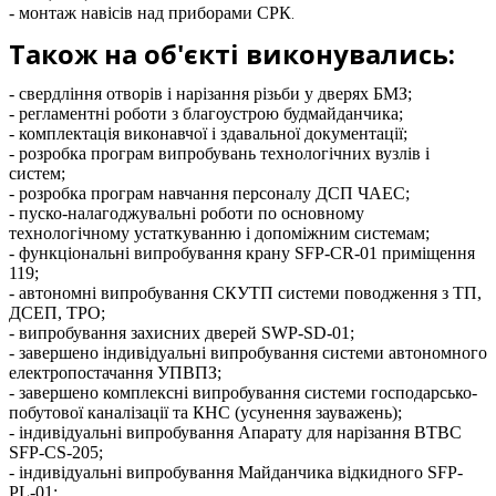
- монтаж навісів над приборами СРК
.
Також на об'єкті виконувались:
- свердління отворів і нарізання різьби у дверях БМЗ;
- регламентні роботи з благоустрою будмайданчика;
- комплектація виконавчої і здавальної документації;
- розробка програм випробувань технологічних вузлів і
систем;
- розробка програм навчання персоналу ДСП ЧАЕС;
- пуско-налагоджувальні роботи по основному
технологічному устаткуванню і допоміжним системам;
- функціональні випробування крану SFP-CR-01 приміщення
119;
- автономні випробування СКУТП системи поводження з ТП,
ДСЕП, ТРО;
- випробування захисних дверей SWP-SD-01;
- завершено індивідуальні випробування системи автономного
електропостачання УПВПЗ;
- завершено комплексні випробування системи господарсько-
побутової каналізації та КНС (усунення зауважень);
- індивідуальні випробування Апарату для нарізання ВТВС
SFP-CS-205;
- індивідуальні випробування Майданчика відкидного SFP-
PL-01;