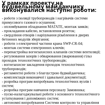
У рамках проекту на
будівельному майданчику
виконувалися наступні роботи:
- роботи з ізоляції трубопроводів і нагрівачів системи
примусового газового осушення;
- опломбування обладнання МАГАТЕ, монтаж замків;
- прокладання кабелю, встановлення розеток;
- свердління отворів і нарізування різьблення в дверях
бетонних модулів зберігання;
- роботи з електричної частини крана SWP-CR-04;
- монтаж системи електронних ключів;
- перенастройка вогнезахисних клапанів системи вентиляції;
- регулювання зазорів і обварювання (зварювання) гільз
проходок технологічних трубопроводів;
- вогнезахисне закладення проходок технологічних
трубопроводів;
- регламентні роботи з благоустрою будмайданчика;
- комплектація виконавчої і здавальної документації;
- розробка програм випробувань технологічних вузлів і
систем;
- розробка програм навчання персоналу Замовника;
- пуско-налагоджувальні роботи з основного технологічного
устаткування і допоміжних систем;
- автономні випробування Системи контролю та управління