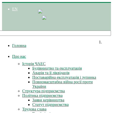
EN
Головна
Про нас
Історія ЧАЕС
Будівництво та експлуатація
Аварія та її ліквідація
Поставарійна експлуатація і зупинка
Повномасштабна війна росії проти
України
Структура підприємства
Політика підприємства
Заяви керівництва
Статут підприємства
Трудова слава