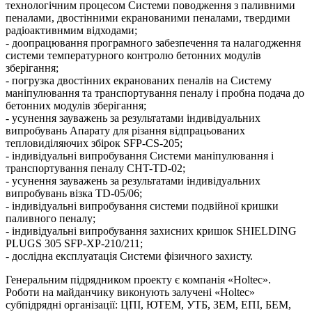
технологічним процесом Системи поводження з паливними
пеналами, двостінними екранованими пеналами, твердими
радіоактивнмим відходами;
- доопрацювання програмного забезпечення та налагодження
системи температурного контролю бетонних модулів
зберігання;
- погрузка двостінних екранованих пеналів на Систему
маніпулювання та транспортування пеналу і пробна подача до
бетонних модулів зберігання;
- усунення зауважень за результатами індивідуальних
випробувань Апарату для різання відпрацьованих
тепловиділяючих збірок SFP-CS-205;
- індивідуальні випробування Системи маніпулювання і
транспортування пеналу CHT-TD-02;
- усунення зауважень за результатами індивідуальних
випробувань візка TD-05/06;
- індивідуальні випробування системи подвійної кришки
паливного пеналу;
- індивідуальні випробування захисних кришок SHIELDING
PLUGS 305 SFP-XP-210/211;
- дослідна експлуатація Системи фізичного захисту.
Генеральним підрядником проекту є компанія «Holtec».
Роботи на майданчику виконують залучені «Holtec»
субпідрядні організації: ЦПІ, ЮТЕМ, УТБ, ЗЕМ, ЕПІ, БЕМ,