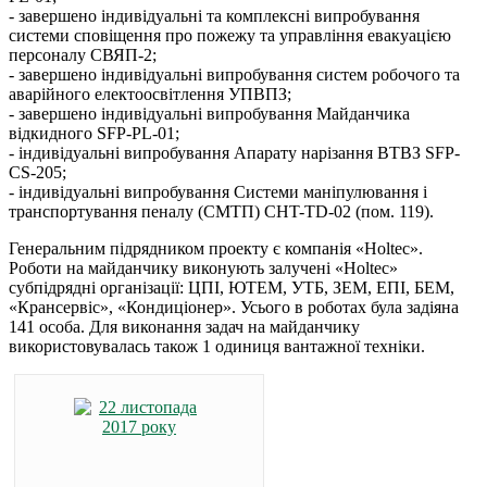
- завершено індивідуальні та комплексні випробування
системи сповіщення про пожежу та управління евакуацією
персоналу СВЯП-2;
- завершено індивідуальні випробування систем робочого та
аварійного електоосвітлення УПВПЗ;
- завершено індивідуальні випробування Майданчика
відкидного SFP-PL-01;
- індивідуальні випробування Апарату нарізання ВТВЗ SFP-
CS-205;
- індивідуальні випробування Системи маніпулювання і
транспортування пеналу (СМТП) CHT-TD-02 (пом. 119).
Генеральним підрядником проекту є компанія «Holtec».
Роботи на майданчику виконують залучені «Holtec»
субпідрядні організації: ЦПІ, ЮТЕМ, УТБ, ЗЕМ, ЕПІ, БЕМ,
«Крансервіс», «Кондиціонер». Усього в роботах була задіяна
141 особа. Для виконання задач на майданчику
використовувалась також 1 одиниця вантажної техніки.