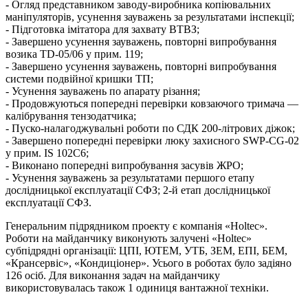
- Огляд представником заводу-виробника копіювальних
маніпуляторів, усунення зауважень за результатами інспекції;
- Підготовка імітатора для захвату ВТВЗ;
- Завершено усунення зауважень, повторні випробування
возика TD-05/06 у прим. 119;
- Завершено усунення зауважень, повторні випробування
системи подвійної кришки ТП;
- Усунення зауважень по апарату різання;
- Продовжуються попередні перевірки ковзаючого тримача —
калібрування тензодатчика;
- Пуско-налагоджувальні роботи по СДК 200-літрових діжок;
- Завершено попередні перевірки люку захисного SWP-CG-02
у прим. IS 102C6;
- Виконано попередні випробування засувів ЖРО;
- Усунення зауважень за результатами першого етапу
дослідницької експлуатації СФЗ; 2-й етап дослідницької
експлуатації СФЗ.
Генеральним підрядником проекту є компанія «Holtec».
Роботи на майданчику виконують залучені «Holtec»
субпідрядні організації: ЦПІ, ЮТЕМ, УТБ, ЗЕМ, ЕПІ, БЕМ,
«Крансервіс», «Кондиціонер». Усього в роботах було задіяно
126 осіб. Для виконання задач на майданчику
використовувалась також 1 одиниця вантажної техніки.