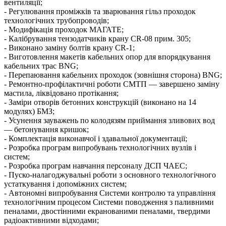
вентиляції;
- Регулювання проміжків та зварювання гільз проходок
технологічних трубопроводів;
- Модифікація проходок МАГАТЕ;
- Калібрування тензодатчиків крану CR-08 прим. 305;
- Виконано заміну болтів крану CR-1;
- Виготовлення макетів кабельних опор для впорядкування
кабельних трас BNG;
- Перепаювання кабельних проходок (зовнішня сторона) BNG;
- Ремонтно-профілактичні роботи СМТП — завершено заміну
мастила, ліквідовано протікання;
- Заміри отворів бетонних конструкцій (виконано на 14
модулях) БМЗ;
- Усунення зауважень по колодязям приймання зливових вод
— бетонування кришок;
- Комплектація виконавчої і здавальної документації;
- Розробка програм випробувань технологічних вузлів і
систем;
- Розробка програм навчання персоналу ДСП ЧАЕС;
- Пуско-налагоджувальні роботи з основного технологічного
устаткування і допоміжних систем;
- Автономні випробування Системи контролю та управління
технологічним процесом Системи поводження з паливними
пеналами, двостінними екранованими пеналами, твердими
радіоактивними відходами;