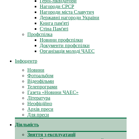
Герої-ліквідатори
Нагороди СРСР
Нагороди міста Славутич
Державні нагороди України
Книга пам'яті
Стіна Пам'яті
Профспілка
Новини профспілки
Документи профспілки
Організація молоді ЧАЕС
Інфоцентр
Новини
Фотоальбом
Відеофільми
Телепрограми
Газета «Новини ЧАЕС»
Література
Неофіційно
Архів преси
Для преси
Діяльність
Зняття з експлуатації