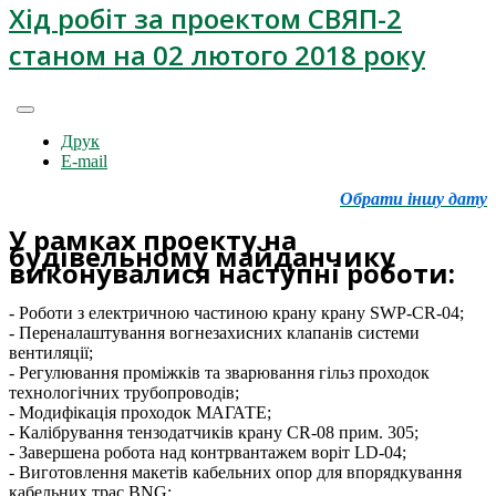
Хід робіт за проектом СВЯП-2
станом на 02 лютого 2018 року
Друк
E-mail
Обрати іншу дату
У рамках проекту на
будівельному майданчику
виконувалися наступні роботи:
- Роботи з електричною частиною крану крану SWP-CR-04;
- Переналаштування вогнезахисних клапанів системи
вентиляції;
- Регулювання проміжків та зварювання гільз проходок
технологічних трубопроводів;
- Модифікація проходок МАГАТЕ;
- Калібрування тензодатчиків крану CR-08 прим. 305;
- Завершена робота над контрвантажем воріт LD-04;
- Виготовлення макетів кабельних опор для впорядкування
кабельних трас BNG;