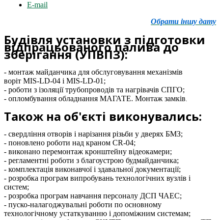
E-mail
Обрати іншу дату
Будівля установки з підготовки
відпрацьованого палива до
зберігання (УПВПЗ):
- монтаж майданчика для обслуговування механізмів
воріт MIS-LD-04 і MIS-LD-01;
- роботи з ізоляції трубопроводів та нагрівачів СПГО;
- опломбування обладнання МАГАТЕ. Монтаж замків
.
Також на об'єкті виконувались:
- свердління отворів і нарізання різьби у дверях БМЗ;
- поновлено роботи над краном CR-04;
- виконано перемонтаж кронштейну відеокамери;
- регламентні роботи з благоустрою будмайданчика;
- комплектація виконавчої і здавальної документації;
- розробка програм випробувань технологічних вузлів і
систем;
- розробка програм навчання персоналу ДСП ЧАЕС;
- пуско-налагоджувальні роботи по основному
технологічному устаткуванню і допоміжним системам;