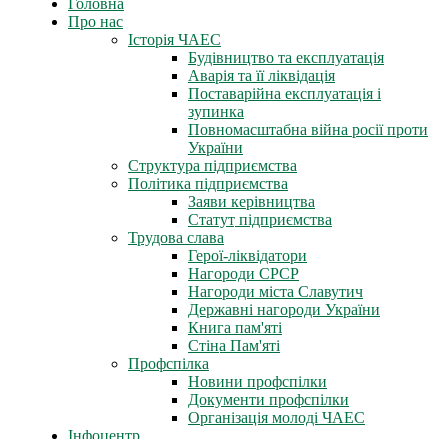
Головна
Про нас
Історія ЧАЕС
Будівництво та експлуатація
Аварія та її ліквідація
Поставарійна експлуатація і
зупинка
Повномасштабна війна росії проти
України
Структура підприємства
Політика підприємства
Заяви керівництва
Статут підприємства
Трудова слава
Герої-ліквідатори
Нагороди СРСР
Нагороди міста Славутич
Державні нагороди України
Книга пам'яті
Стіна Пам'яті
Профспілка
Новини профспілки
Документи профспілки
Організація молоді ЧАЕС
Інфоцентр