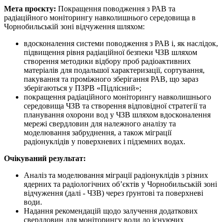
Мета проєкту:
Покращення поводження з РАВ та
радіаційного моніторингу навколишнього середовища в
Чорнобильській зоні відчуження шляхом:
вдосконалення системи поводження з РАВ і, як наслідок,
підвищення рівня радіаційної безпеки ЧЗВ шляхом
створення методики відбору проб радіоактивних
матеріалів для подальшої характеризації, сортування,
пакування та проміжного зберігання РАВ, що зараз
зберігаються у ПЗРВ «Підлісний»;
покращення радіаційного моніторингу навколишнього
середовища ЧЗВ та створення відповідної стратегії та
планування охорони вод у ЧЗВ шляхом вдосконалення
мережі свердловин для належного аналізу та
моделювання забруднення, а також міграції
радіонуклідів у поверхневих і підземних водах.
Очікуваний результат:
Аналіз та моделювання міграції радіонуклідів з різних
ядерних та радіологічних об’єктів у Чорнобильській зоні
відчуження (далі - ЧЗВ) через ґрунтові та поверхневі
води.
Надання рекомендацій щодо залучення додаткових
свердловин для моніторингу води до існуючих