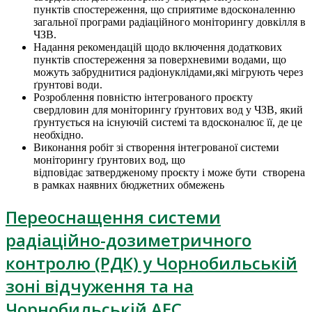
пунктів спостереження, що сприятиме вдосконаленню
загальної програми радіаційного моніторингу довкілля в
ЧЗВ.
Надання рекомендацій щодо включення додаткових
пунктів спостереження за поверхневими водами, що
можуть забруднитися радіонуклідами,які мігрують через
ґрунтові води.
Розроблення повністю інтегрованого проєкту
свердловин для моніторингу ґрунтових вод у ЧЗВ, який
ґрунтується на існуючій системі та вдосконалює її, де це
необхідно.
Виконання робіт зі створення інтегрованої системи
моніторингу ґрунтових вод, що
відповідає затвердженому проєкту і може бути створена
в рамках наявних бюджетних обмежень
Переоснащення системи
радіаційно-дозиметричного
контролю (РДК) у Чорнобильській
зоні відчуження та на
Чорнобильській АЕС