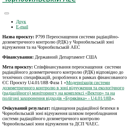
Друк
E-mail
Назва проєкту:
Р799 Переоснащення системи радіаційно-
дозиметричного контролю (РДК) у Чорнобильській зоні
відчуження та на Чорнобильській АЕС
Фінансування:
Державний Департамент США
Мета проєкту:
Співфінансування переоснащення системи
радіаційного дозиметричного контролю (РДК) відповідно до
технічних специфікацій,
розроблених в рамках фінансованого
ЄС Проєкту U4.01/18B Фаза 1 «
Mодернізація системи
дозиметричного контролю в зоні відчуження та екологічного
(радіаційного) моніторингу на комплексі «Вектор» та на
полігоні захоронення відходів «Буряківка» - U4.01/18B
».
Очікуваний результат:
підвищення радіаційної безпеки в
Чорнобильській зоні відчуження шляхом переобладнання
системи радіаційного дозиметричного контролю
Чорнобильської зони відчуження та ДСП ЧАЕС.