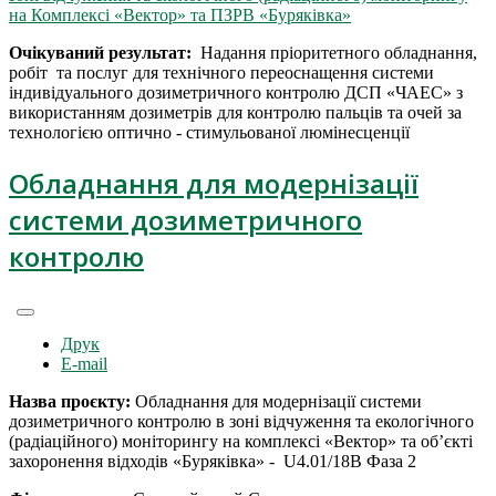
на Комплексі «Вектор» та ПЗРВ «Буряківка»
Очікуваний результат:
Надання пріоритетного обладнання,
робіт та послуг для технічного переоснащення системи
індивідуального дозиметричного контролю ДСП «ЧАЕС» з
використанням дозиметрів для контролю пальців та очей за
технологією оптично - стимульованої люмінесценції
Обладнання для модернізації
системи дозиметричного
контролю
Друк
E-mail
Назва проєкту:
Обладнання для модернізації системи
дозиметричного контролю в зоні відчуження та екологічного
(радіаційного) моніторингу на комплексі «Вектор» та об’єкті
захоронення відходів «Буряківка» - U4.01/18B Фаза 2