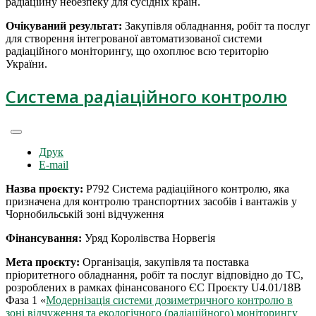
радіаційну небезпеку для сусідніх країн.
Очікуваний результат:
Закупівля обладнання, робіт та послуг
для створення інтегрованої автоматизованої системи
радіаційного моніторингу, що охоплює всю територію
України.
Система радіаційного контролю
Друк
E-mail
Назва проєкту:
Р792 Система радіаційного контролю, яка
призначена для контролю транспортних засобів і вантажів у
Чорнобильській зоні відчуження
Фінансування:
Уряд Королівства Норвегія
Мета проєкту:
Організація, закупівля та поставка
пріоритетного обладнання, робіт та послуг відповідно до ТС,
розроблених в рамках фінансованого ЄС Проєкту U4.01/18B
Фаза 1 «
Модернізація системи дозиметричного контролю в
зоні відчуження та екологічного (радіаційного) моніторингу