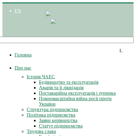
EN
Головна
Про нас
Історія ЧАЕС
Будівництво та експлуатація
Аварія та її ліквідація
Поставарійна експлуатація і зупинка
Повномасштабна війна росії проти
України
Структура підприємства
Політика підприємства
Заяви керівництва
Статут підприємства
Трудова слава