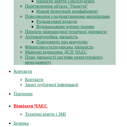
Проєкти зняття з експлуатації
Перетворення об'єкта "Укриття"
Новий безпечний конфайнмент
Поводження з радіоактивними матеріалами
Радіоактивні відходи
Відпрацьоване ядерне паливо
Проєкти міжнародної технічної допомоги
Антикорупційна діяльність
Повідомити про корупцію
Фінансово-господарська діяльність
Майнові відносини ДСП ЧАЕС
План діяльності системи енергетичного
менеджменту
Контакти
Контакти
Запит публічної інформації
Партнери
Відвідати ЧАЕС
Технічні візити і ЗМІ
Безпека