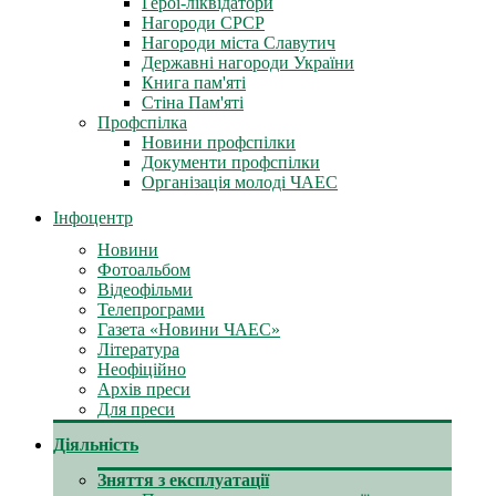
Герої-ліквідатори
Нагороди СРСР
Нагороди міста Славутич
Державні нагороди України
Книга пам'яті
Стіна Пам'яті
Профспілка
Новини профспілки
Документи профспілки
Організація молоді ЧАЕС
Інфоцентр
Новини
Фотоальбом
Відеофільми
Телепрограми
Газета «Новини ЧАЕС»
Література
Неофіційно
Архів преси
Для преси
Діяльність
Зняття з експлуатації