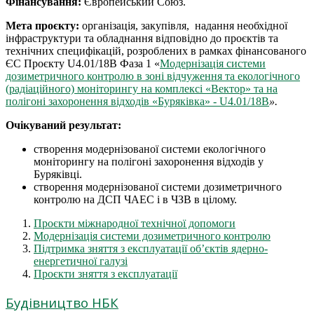
Фінансування:
Європейський Союз.
Мета проєкту:
організація, закупівля, надання необхідної
інфраструктури та обладнання відповідно до проєктів та
технічних специфікацій, розроблених в рамках фінансованого
ЄС Проєкту U4.01/18B Фаза 1 «
Mодернізація системи
дозиметричного контролю в зоні відчуження та екологічного
(радіаційного) моніторингу на комплексі «Вектор» та на
полігоні захоронення відходів «Буряківка» - U4.01/18B
».
Очікуваний результат:
створення модернізованої системи екологічного
моніторингу на полігоні захоронення відходів у
Буряківці.
створення модернізованої системи дозиметричного
контролю на ДСП ЧАЕС і в ЧЗВ в цілому.
Проєкти міжнародної технічної допомоги
Модернізація системи дозиметричного контролю
Підтримка зняття з експлуатації об’єктів ядерно-
енергетичної галузі
Проєкти зняття з експлуатації
Будівництво НБК