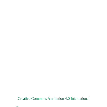
© 2026 ChNPP
Всі матеріали на цьому сайті розміщені на умовах ліцензії
Creative Commons Attribution 4.0 International