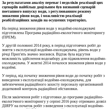
За результатами аналізу переваг і недоліків реалізації цих
сценаріїв найбільш доцільним був визнаний сценарій
поетапного випуску води, з регулюванням режиму
зниження рівня води, і можливістю реалізації
реабілітаційних заходів на осушених територіях.
На період зниження рівня води у водоймі-охолоджувачі
підготовлена Програма радіаційно-екологічного моніторингу
(ПРЕМ).
У другій половині 2014 року, в період підготовчих робіт до
зняття з експлуатації водойми-охолоджувача, рівень води у
річці Прип'ять значно знизився. Відтак була відсутня
можливість здійснення водозабору для підживлення водойми-
охолоджувача. У жовтні 2014 почалося зниження рівня води у
водоймі.
У період, від початку зниження рівня води до початку робіт з
виведення з експлуатації водойми-охолоджувача, для
забезпечення радіаційного захисту персоналу організований
додатковий контроль радіаційної обстановки.
Після закінчення робіт з підготовки до програми радіаційно-
екологічного моніторингу у серпні 2016 року отримано дозвіл
ДІЯРУ на початок робіт з виведення з експлуатації водойми-