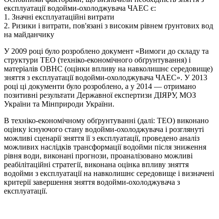
експлуатації водойми-охолоджувача ЧАЕС є:
1. Значні експлуатаційні витрати
2. Ризики і витрати, пов'язані з високим рівнем ґрунтових вод
на майданчику
У 2009 році було розроблено документ «Вимоги до складу та
структури ТЕО (техніко-економічного обґрунтування) і
матеріалів ОВНС (оцінки впливу на навколишнє середовище)
зняття з експлуатації водойми-охолоджувача ЧАЕС». У 2013
році ці документи було розроблено, а у 2014 — отримано
позитивні результати Державної експертизи ДІЯРУ, МОЗ
України та Мінприроди України.
В техніко-економічному обґрунтуванні (далі: ТЕО) виконано
оцінку існуючого стану водойми-охолоджувача і розглянуті
можливі сценарії зняття її з експлуатації, проведено аналіз
можливих наслідків трансформації водойми після зниження
рівня води, виконані прогнози, проаналізовано можливі
реабілітаційні стратегії, виконана оцінка впливу зняття
водойми з експлуатації на навколишнє середовище і визначені
критерії завершення зняття водойми-охолоджувача з
експлуатації.