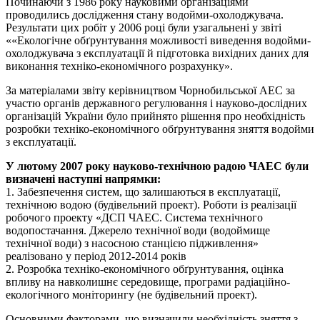
Починаючи з 1986 року науковими організаціями
проводились дослідження стану водойми-охолоджувача.
Результати цих робіт у 2006 році були узагальнені у звіті
««Екологічне обґрунтування можливості виведення водойми-
охолоджувача з експлуатації й підготовка вихідних даних для
виконання техніко-економічного розрахунку».
За матеріалами звіту керівництвом Чорнобильської АЕС за
участю органів державного регулювання і науково-дослідних
організацій України було прийнято рішення про необхідність
розробки техніко-економічного обґрунтування зняття водойми
з експлуатації.
У лютому 2007 року науково-технічною радою ЧАЕС були
визначені наступні напрямки:
1. Забезпечення систем, що залишаються в експлуатації,
технічною водою (будівельний проект). Роботи із реалізації
робочого проекту «ДСП ЧАЕС. Система технічного
водопостачання. Джерело технічної води (водоймище
технічної води) з насосною станцією підживлення»
реалізовано у період 2012-2014 років
2. Розробка техніко-економічного обґрунтування, оцінка
впливу на навколишнє середовище, програми радіаційно-
екологічного моніторингу (не будівельний проект).
Основними факторами, що визначили необхідність зняття з