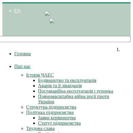
EN
Головна
Про нас
Історія ЧАЕС
Будівництво та експлуатація
Аварія та її ліквідація
Поставарійна експлуатація і зупинка
Повномасштабна війна росії проти
України
Структура підприємства
Політика підприємства
Заяви керівництва
Статут підприємства
Трудова слава