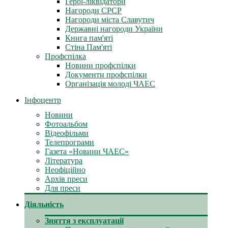
Герої-ліквідатори
Нагороди СРСР
Нагороди міста Славутич
Державні нагороди України
Книга пам'яті
Стіна Пам'яті
Профспілка
Новини профспілки
Документи профспілки
Організація молоді ЧАЕС
Інфоцентр
Новини
Фотоальбом
Відеофільми
Телепрограми
Газета «Новини ЧАЕС»
Література
Неофіційно
Архів преси
Для преси
Діяльність
Зняття з експлуатації