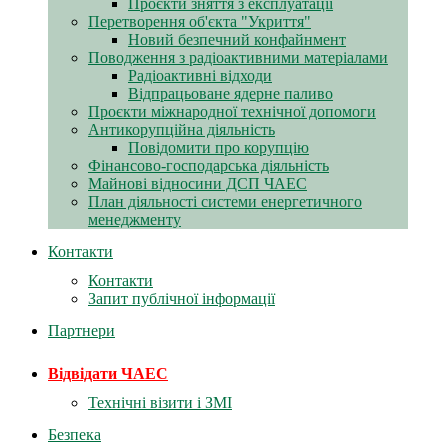
Проєкти зняття з експлуатації
Перетворення об'єкта "Укриття"
Новий безпечний конфайнмент
Поводження з радіоактивними матеріалами
Радіоактивні відходи
Відпрацьоване ядерне паливо
Проєкти міжнародної технічної допомоги
Антикорупційна діяльність
Повідомити про корупцію
Фінансово-господарська діяльність
Майнові відносини ДСП ЧАЕС
План діяльності системи енергетичного
менеджменту
Контакти
Контакти
Запит публічної інформації
Партнери
Відвідати ЧАЕС
Технічні візити і ЗМІ
Безпека