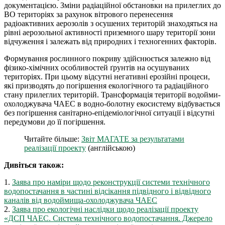
документацією. Зміни радіаційної обстановки на прилеглих до
ВО територіях за рахунок вітрового перенесення
радіоактивних аерозолів з осушених територій знаходяться на
рівні аерозольної активності приземного шару території зони
відчуження і залежать від природних і техногенних факторів.
Формування рослинного покриву здійснюється залежно від
фізико-хімічних особливостей ґрунтів на осушуваних
територіях. При цьому відсутні негативні ерозійні процеси,
які призводять до погіршення екологічного та радіаційного
стану прилеглих територій. Трансформація території водойми-
охолоджувача ЧАЕС в водно-болотну екосистему відбувається
без погіршення санітарно-епідеміологічної ситуації і відсутні
передумови до її погіршення.
Читайте більше:
Звіт МАГАТЕ за результатами
реалізації проекту
(англійською)
Дивіться також:
1.
Заява про наміри щодо реконструкції системи технічного
водопостачання в частині відсікання підвідного і відвідного
каналів від водоймища-охолоджувача ЧАЕС
2.
Заява про екологічні наслідки щодо реалізації проекту
«ДСП ЧАЕС. Система технічного водопостачання. Джерело