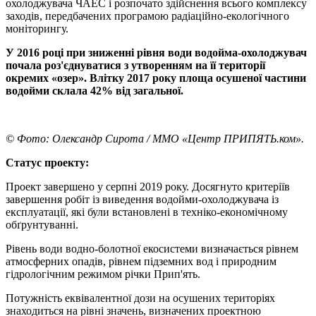
охолоджувача ЧАЕС і розпочато здійснення всього комплексу
заходів, передбачених програмою радіаційно-екологічного
моніторингу.
У 2016 році при зниженні рівня води водойма-охолоджувач
почала роз'єднуватися з утворенням на її території
окремих «озер». Влітку 2017 року площа осушеної частини
водойми склала 42% від загальної.
© Фото: Олександр Сирота / ММО «Центр ПРИПЯТЬ.ком».
Статус проекту:
Проект завершено у серпні 2019 року. Досягнуто критеріїв
завершення робіт із виведення водойми-охолоджувача із
експлуатації, які були встановлені в техніко-економічному
обґрунтуванні.
Рівень води водно-болотної екосистеми визначається рівнем
атмосферних опадів, рівнем підземних вод і природним
гідрологічним режимом річки Прип'ять.
Потужність еквівалентної дози на осушених територіях
знаходиться на рівні значень, визначених проектною