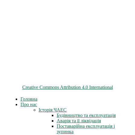
© 2026 ChNPP
Всі матеріали на цьому сайті розміщені на умовах ліцензії
Creative Commons Attribution 4.0 International
Головна
Про нас
Історія ЧАЕС
Будівництво та експлуатація
Аварія та її ліквідація
Поставарійна експлуатація і
зупинка