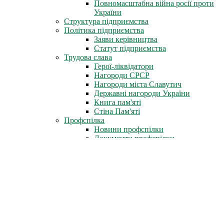
Повномасштабна війна росії проти
України
Структура підприємства
Політика підприємства
Заяви керівництва
Статут підприємства
Трудова слава
Герої-ліквідатори
Нагороди СРСР
Нагороди міста Славутич
Державні нагороди України
Книга пам'яті
Стіна Пам'яті
Профспілка
Новини профспілки
Документи профспілки
Організація молоді ЧАЕС
Інфоцентр
Новини
Фотоальбом
Відеофільми
Телепрограми
Газета «Новини ЧАЕС»
Література
Неофіційно