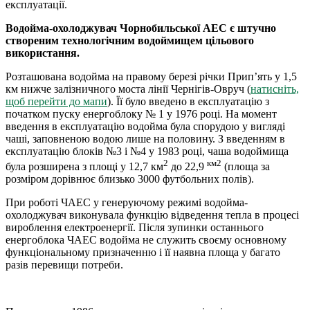
експлуатації.
Водойма-охолоджувач Чорнобильської АЕС є штучно
створеним технологічним водоймищем цільового
використання.
Розташована водойма на правому березі річки Прип’ять у 1,5
км нижче залізничного моста лінії Чернігів-Овруч (
натисніть,
щоб перейти до мапи
). Її було введено в експлуатацію з
початком пуску енергоблоку № 1 у 1976 році. На момент
введення в експлуатацію водойма була спорудою у вигляді
чаші, заповненою водою лише на половину. З введенням в
експлуатацію блоків №3 і №4 у 1983 році, чаша водоймища
2
км2
була розширена з площі у 12,7 км
до 22,9
(площа за
розміром дорівнює близько 3000 футбольних полів).
При роботі ЧАЕС у генеруючому режимі водойма-
охолоджувач виконувала функцію відведення тепла в процесі
вироблення електроенергії. Після зупинки останнього
енергоблока ЧАЕС водойма не служить своєму основному
функціональному призначенню і її наявна площа у багато
разів перевищи потреби.