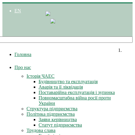
EN
Головна
Про нас
Історія ЧАЕС
Будівництво та експлуатація
Аварія та її ліквідація
Поставарійна експлуатація і зупинка
Повномасштабна війна росії проти
України
Структура підприємства
Політика підприємства
Заяви керівництва
Статут підприємства
Трудова слава