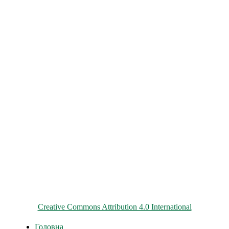
© 2026 ChNPP
Всі матеріали на цьому сайті розміщені на умовах ліцензії
Creative Commons Attribution 4.0 International
Головна