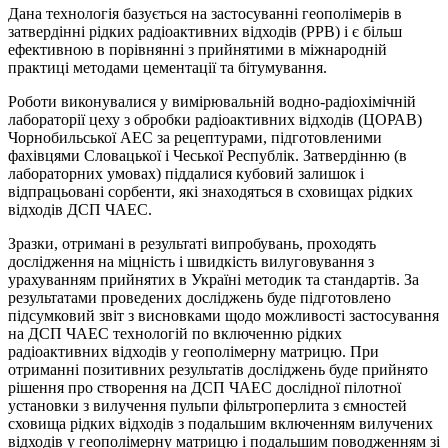
Дана технологія базується на застосуванні геополімерів в
затвердінні рідких радіоактивних відходів (РРВ) і є більш
ефективною в порівнянні з прийнятими в міжнародній
практиці методами цементації та бітумування.
Роботи виконувалися у вимірювальній водно-радіохімічній
лабораторії цеху з обробки радіоактивних відходів (ЦОРАВ)
Чорнобильської АЕС за рецептурами, підготовленими
фахівцями Словацької і Чеської Республік. Затвердінню (в
лабораторних умовах) піддалися кубовий залишок і
відпрацьовані сорбенти, які знаходяться в сховищах рідких
відходів ДСП ЧАЕС.
Зразки, отримані в результаті випробувань, проходять
дослідження на міцність і швидкість вилуговування з
урахуванням прийнятих в Україні методик та стандартів. За
результатами проведених досліджень буде підготовлено
підсумковий звіт з висновками щодо можливості застосування
на ДСП ЧАЕС технологій по включенню рідких
радіоактивних відходів у геополімерну матрицю. При
отриманні позитивних результатів досліджень буде прийнято
рішення про створення на ДСП ЧАЕС дослідної пілотної
установки з вилучення пульпи фільтроперлита з ємностей
сховища рідких відходів з подальшим включенням вилучених
відходів у геополімерну матрицю і подальшим поводженням зі