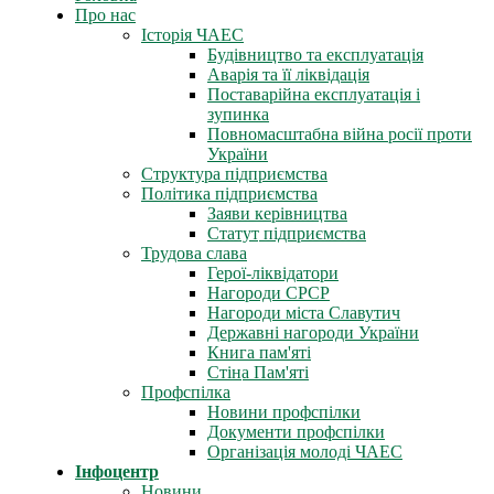
Про нас
Історія ЧАЕС
Будівництво та експлуатація
Аварія та її ліквідація
Поставарійна експлуатація і
зупинка
Повномасштабна війна росії проти
України
Структура підприємства
Політика підприємства
Заяви керівництва
Статут підприємства
Трудова слава
Герої-ліквідатори
Нагороди СРСР
Нагороди міста Славутич
Державні нагороди України
Книга пам'яті
Стіна Пам'яті
Профспілка
Новини профспілки
Документи профспілки
Організація молоді ЧАЕС
Інфоцентр
Новини