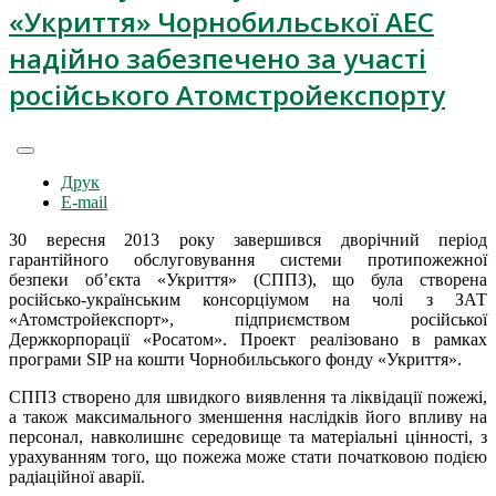
«Укриття» Чорнобильської АЕС
надійно забезпечено за участі
російського Атомстройекспорту
Друк
E-mail
30 вересня 2013 року завершився дворічний період
гарантійного обслуговування системи протипожежної
безпеки об’єкта «Укриття» (СППЗ), що була створена
російсько-українським консорціумом на чолі з ЗАТ
«Атомстройекспорт», підприємством російської
Держкорпорації «Росатом». Проект реалізовано в рамках
програми SIP на кошти Чорнобильського фонду «Укриття».
СППЗ створено для швидкого виявлення та ліквідації пожежі,
а також максимального зменшення наслідків його впливу на
персонал, навколишнє середовище та матеріальні цінності, з
урахуванням того, що пожежа може стати початковою подією
радіаційної аварії.