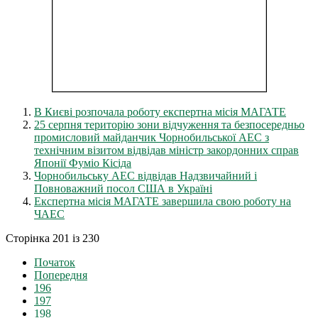
В Києві розпочала роботу експертна місія МАГАТЕ
25 серпня територію зони відчуження та безпосередньо
промисловий майданчик Чорнобильської АЕС з
технічним візитом відвідав міністр закордонних справ
Японії Фуміо Кісіда
Чорнобильську АЕС відвідав Надзвичайний і
Повноважний посол США в Україні
Експертна місія МАГАТЕ завершила свою роботу на
ЧАЕС
Сторінка 201 із 230
Початок
Попередня
196
197
198