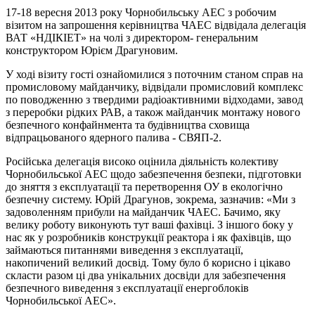
17-18 вересня 2013 року Чорнобильську АЕС з робочим
візитом на запрошення керівництва ЧАЕС відвідала делегація
ВАТ «НДІКІЕТ» на чолі з директором- генеральним
конструктором Юрієм Драгуновим.
У ході візиту гості ознайомилися з поточним станом справ на
промисловому майданчику, відвідали промисловий комплекс
по поводженню з твердими радіоактивними відходами, завод
з переробки рідких РАВ, а також майданчик монтажу нового
безпечного конфайнмента та будівництва сховища
відпрацьованого ядерного палива - СВЯП-2.
Російська делегація високо оцінила діяльність колективу
Чорнобильської АЕС щодо забезпечення безпеки, підготовки
до зняття з експлуатації та перетворення ОУ в екологічно
безпечну систему. Юрій Драгунов, зокрема, зазначив: «Ми з
задоволенням прибули на майданчик ЧАЕС. Бачимо, яку
велику роботу виконують тут ваші фахівці. З іншого боку у
нас як у розробників конструкції реактора і як фахівців, що
займаються питаннями виведення з експлуатації,
накопичений великий досвід. Тому було б корисно і цікаво
скласти разом ці два унікальних досвіди для забезпечення
безпечного виведення з експлуатації енергоблоків
Чорнобильської АЕС».