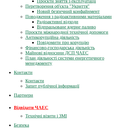
Проєкти зняття з експлуатації
Перетворення об'єкта "Укриття"
Новий безпечний конфайнмент
Поводження з радіоактивними матеріалами
Радіоактивні відходи
Відпрацьоване ядерне паливо
Проєкти міжнародної технічної допомоги
Антикорупційна діяльність
Повідомити про корупцію
Фінансово-господарська діяльність
Майнові відносини ДСП ЧАЕС
План діяльності системи енергетичного
менеджменту
Контакти
Контакти
Запит публічної інформації
Партнери
Відвідати ЧАЕС
Технічні візити і ЗМІ
Безпека