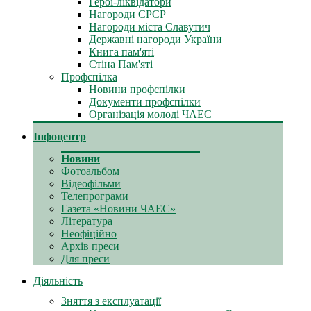
Герої-ліквідатори
Нагороди СРСР
Нагороди міста Славутич
Державні нагороди України
Книга пам'яті
Стіна Пам'яті
Профспілка
Новини профспілки
Документи профспілки
Організація молоді ЧАЕС
Інфоцентр
Новини
Фотоальбом
Відеофільми
Телепрограми
Газета «Новини ЧАЕС»
Література
Неофіційно
Архів преси
Для преси
Діяльність
Зняття з експлуатації