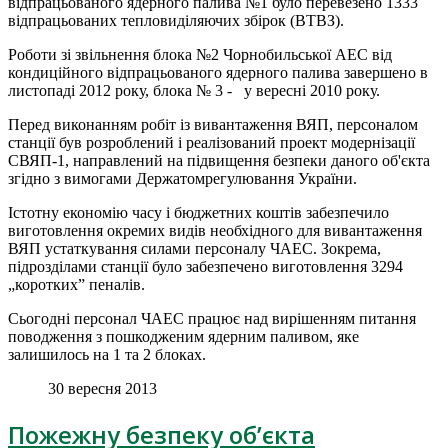
відпрацьованого ядерного палива №1 було перевезено 1333
відпрацьованих тепловиділяючих збірок (ВТВЗ).
Роботи зі звільнення блока №2 Чорнобильської АЕС від
кондиційного відпрацьованого ядерного палива завершено в
листопаді 2012 року, блока № 3 - у вересні 2010 року.
Перед виконанням робіт із вивантаження ВЯП, персоналом
станції був розроблений і реалізований проект модернізації
СВЯП-1, направлений на підвищення безпеки даного об'єкта
згідно з вимогами Держатомрегулювання України.
Істотну економію часу і бюджетних коштів забезпечило
виготовлення окремих видів необхідного для вивантаження
ВЯП устаткування силами персоналу ЧАЕС. Зокрема,
підрозділами станції було забезпечено виготовлення 3294
„коротких” пеналів.
Сьогодні персонал ЧАЕС працює над вирішенням питання
поводження з пошкодженим ядерним паливом, яке
залишилось на 1 та 2 блоках.
30 вересня 2013
Пожежну безпеку об’єкта