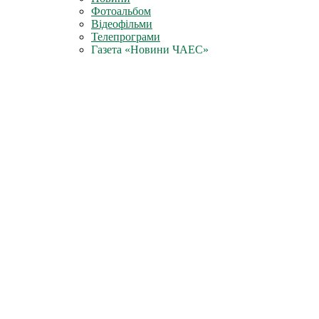
Фотоальбом
Відеофільми
Телепрограми
Газета «Новини ЧАЕС»
Література
Неофіційно
Архів преси
Для преси
Діяльність
Зняття з експлуатації
Проєкти зняття з експлуатації
Перетворення об'єкта "Укриття"
Новий безпечний конфайнмент
Поводження з радіоактивними матеріалами
Радіоактивні відходи
Відпрацьоване ядерне паливо
Проєкти міжнародної технічної допомоги
Антикорупційна діяльність
Повідомити про корупцію
Фінансово-господарська діяльність
Майнові відносини ДСП ЧАЕС
План діяльності системи енергетичного
менеджменту
Контакти