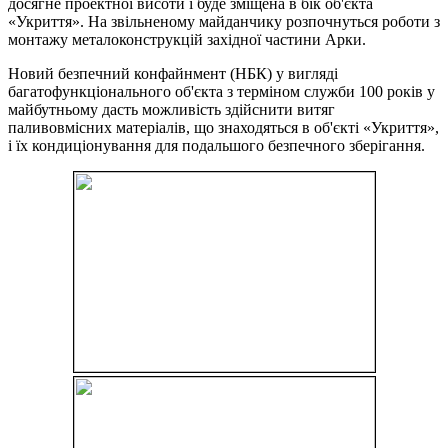
досягне проектної висоти і буде зміщена в бік об'єкта
«Укриття». На звільненому майданчику розпочнуться роботи з
монтажу металоконструкцій західної частини Арки.
Новий безпечний конфайнмент (НБК) у вигляді
багатофункціонального об'єкта з терміном служби 100 років у
майбутньому дасть можливість здійснити витяг
паливовмісних матеріалів, що знаходяться в об'єкті «Укриття»,
і їх кондиціонування для подальшого безпечного зберігання.