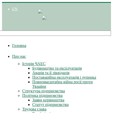
EN
Головна
Про нас
Історія ЧАЕС
Будівництво та експлуатація
Аварія та її ліквідація
Поставарійна експлуатація і зупинка
Повномасштабна війна росії проти
України
Структура підприємства
Політика підприємства
Заяви керівництва
Статут підприємства
Трудова слава