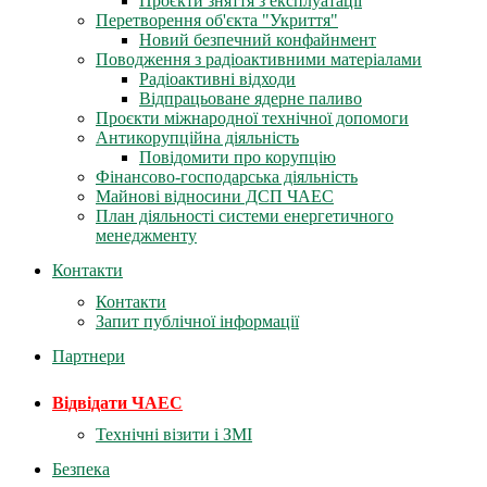
Проєкти зняття з експлуатації
Перетворення об'єкта "Укриття"
Новий безпечний конфайнмент
Поводження з радіоактивними матеріалами
Радіоактивні відходи
Відпрацьоване ядерне паливо
Проєкти міжнародної технічної допомоги
Антикорупційна діяльність
Повідомити про корупцію
Фінансово-господарська діяльність
Майнові відносини ДСП ЧАЕС
План діяльності системи енергетичного
менеджменту
Контакти
Контакти
Запит публічної інформації
Партнери
Відвідати ЧАЕС
Технічні візити і ЗМІ
Безпека