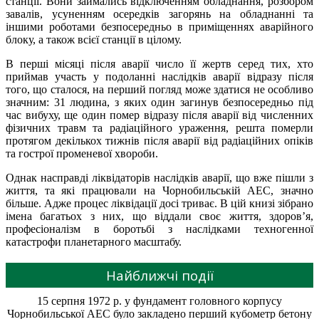
станції. Вони займались відключенням обладнання, розбором
завалів, усуненням осередків загорянь на обладнанні та
іншими роботами безпосередньо в приміщеннях аварійного
блоку, а також всієї станції в цілому.
В перші місяці після аварії число її жертв серед тих, хто
приймав участь у подоланні наслідків аварії відразу після
того, що сталося, на перший погляд може здатися не особливо
значним: 31 людина, з яких один загинув безпосередньо під
час вибуху, ще один помер відразу після аварії від численних
фізичних травм та радіаційного ураження, решта померли
протягом декількох тижнів після аварії від радіаційних опіків
та гострої променевої хвороби.
Однак насправді ліквідаторів наслідків аварії, що вже пішли з
життя, та які працювали на Чорнобильській АЕС, значно
більше. Адже процес ліквідації досі триває. В цій книзі зібрано
імена багатьох з них, що віддали своє життя, здоров’я,
професіоналізм в боротьбі з наслідками техногенної
катастрофи планетарного масштабу.
Найближчі події
15 серпня 1972 р. у фундамент головного корпусу
Чорнобильської АЕС було закладено перший кубометр бетону