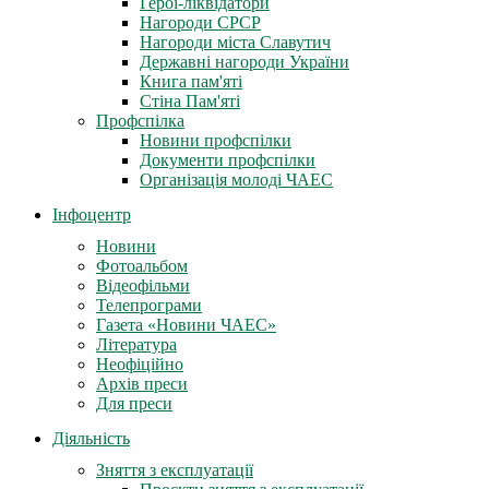
Герої-ліквідатори
Нагороди СРСР
Нагороди міста Славутич
Державні нагороди України
Книга пам'яті
Стіна Пам'яті
Профспілка
Новини профспілки
Документи профспілки
Організація молоді ЧАЕС
Інфоцентр
Новини
Фотоальбом
Відеофільми
Телепрограми
Газета «Новини ЧАЕС»
Література
Неофіційно
Архів преси
Для преси
Діяльність
Зняття з експлуатації