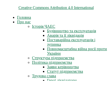
Всі матеріали на цьому сайті розміщені на умовах ліцензії
Creative Commons Attribution 4.0 International
Головна
Про нас
Історія ЧАЕС
Будівництво та експлуатація
Аварія та її ліквідація
Поставарійна експлуатація і
зупинка
Повномасштабна війна росії проти
України
Структура підприємства
Політика підприємства
Заяви керівництва
Статут підприємства
Трудова слава
Герої-ліквідатори
Нагороди СРСР
Нагороди міста Славутич
Державні нагороди України
Книга пам'яті
Стіна Пам'яті
Профспілка
Новини профспілки