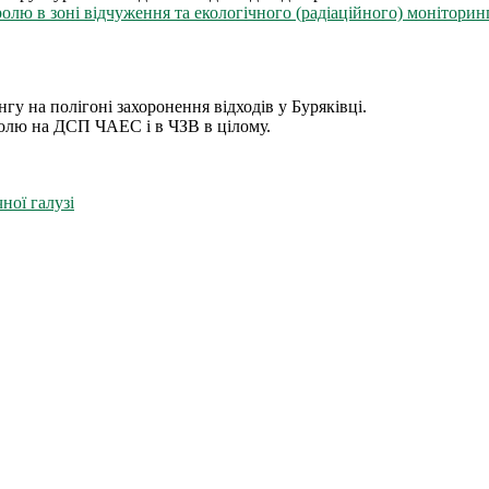
лю в зоні відчуження та екологічного (радіаційного) моніторинг
гу на полігоні захоронення відходів у Буряківці.
олю на ДСП ЧАЕС і в ЧЗВ в цілому.
ної галузі