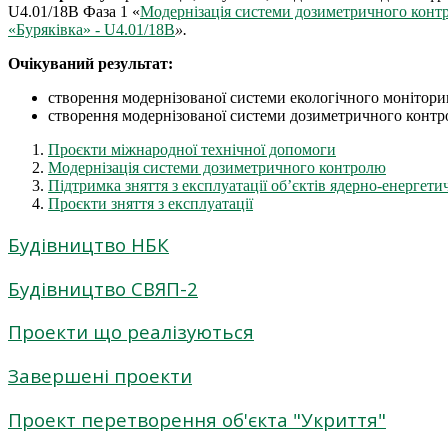
U4.01/18B Фаза 1 «
Mодернізація системи дозиметричного контро
«Буряківка» - U4.01/18B
».
Очікуваний результат:
створення модернізованої системи екологічного моніторин
створення модернізованої системи дозиметричного контр
Проєкти міжнародної технічної допомоги
Модернізація системи дозиметричного контролю
Підтримка зняття з експлуатації об’єктів ядерно-енергетич
Проєкти зняття з експлуатації
Будівництво НБК
Будівництво СВЯП-2
Проекти що реалізуються
Завершені проекти
Проект перетворення об'єкта "Укриття"