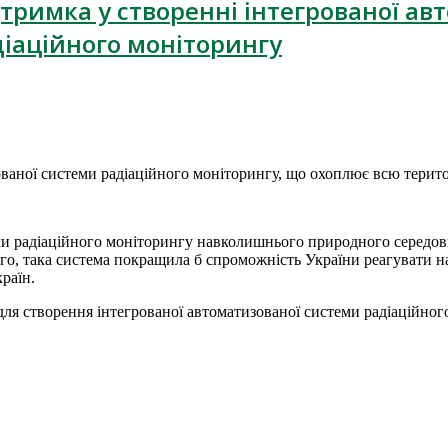
тримка у створенні інтегрованої а
діаційного моніторингу
ованої системи радіаційного моніторингу, що охоплює всю терит
ми радіаційного моніторингу навколишнього природного середови
ого, така система покращила б спроможність України реагувати 
раїн.
 для створення інтегрованої автоматизованої системи радіаційно