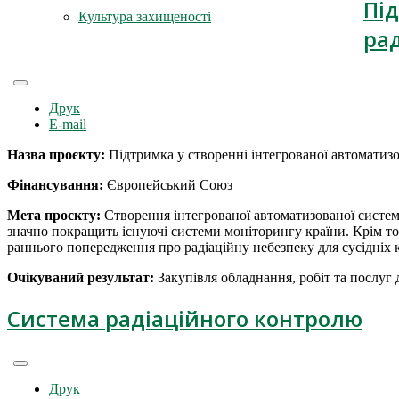
Під
Культура захищеності
ра
Друк
E-mail
Назва проєкту:
Підтримка у створенні інтегрованої автоматиз
Фінансування:
Європейський Союз
Мета проєкту:
Створення інтегрованої автоматизованої систе
значно покращить існуючі системи моніторингу країни. Крім т
раннього попередження про радіаційну небезпеку для сусідніх к
Очікуваний результат:
Закупівля обладнання, робіт та послуг
Система радіаційного контролю
Друк