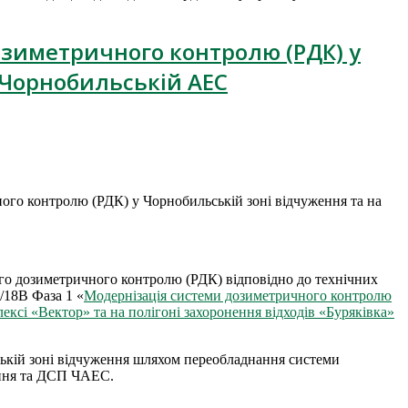
зиметричного контролю (РДК) у
 Чорнобильській АЕС
го контролю (РДК) у Чорнобильській зоні відчуження та на
о дозиметричного контролю (РДК) відповідно до технічних
/18B Фаза 1 «
Mодернізація системи дозиметричного контролю
лексі «Вектор» та на полігоні захоронення відходів «Буряківка»
ській зоні відчуження шляхом переобладнання системи
ення та ДСП ЧАЕС.