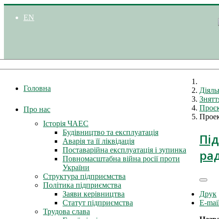
EN
Головна
Діяль
Знятт
Проєк
Про нас
Прое
Історія ЧАЕС
Будівництво та експлуатація
Під
Аварія та її ліквідація
Поставарійна експлуатація і зупинка
рад
Повномасштабна війна росії проти
України
Структура підприємства
Політика підприємства
Друк
Заяви керівництва
E-mai
Статут підприємства
Трудова слава