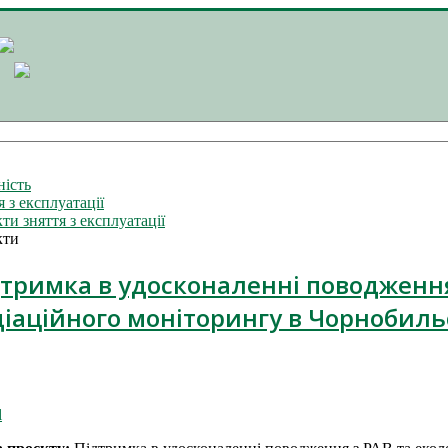
ність
я з експлуатації
ти зняття з експлуатації
кти
тримка в удосконаленні поводження
іаційного моніторингу в Чорнобиль
l