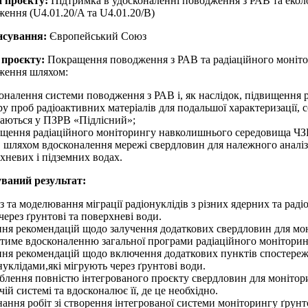
 проєкту:
Підтримка в удосконаленні поводження з РАВ та еколо
ження (U4.01.20/A та U4.01.20/B)
нсування:
Європейський Союз
 проєкту:
Покращення поводження з РАВ та радіаційного моніто
ження шляхом:
оналення системи поводження з РАВ і, як наслідок, підвищення 
ру проб радіоактивних матеріалів для подальшої характеризації, 
гаються у ПЗРВ «Підлісний»;
щення радіаційного моніторингу навколишнього середовища ЧЗВ т
 шляхом вдосконалення мережі свердловин для належного аналізу 
хневих і підземних водах.
уваний результат:
з та моделювання міграції радіонуклідів з різних ядерних та раді
через ґрунтові та поверхневі води.
ня рекомендацій щодо залучення додаткових свердловин для мон
тиме вдосконаленню загальної програми радіаційного моніторин
ня рекомендацій щодо включення додаткових пунктів спостереж
нуклідами,які мігрують через ґрунтові води.
блення повністю інтегрованого проєкту свердловин для монітори
чій системі та вдосконалює її, де це необхідно.
ання робіт зі створення інтегрованої системи моніторингу ґрунт