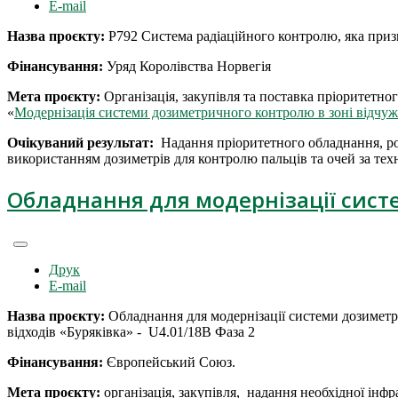
E-mail
Назва проєкту:
Р792 Система радіаційного контролю, яка призн
Фінансування:
Уряд Королівства Норвегія
Мета проєкту:
Організація, закупівля та поставка пріоритетн
«
Модернізація системи дозиметричного контролю в зоні відчуж
Очікуваний результат:
Надання пріоритетного обладнання, р
використанням дозиметрів для контролю пальців та очей за тех
Обладнання для модернізації сис
Друк
E-mail
Назва проєкту:
Обладнання для модернізації системи дозиметри
відходів «Буряківка» - U4.01/18B Фаза 2
Фінансування:
Європейський Союз.
Мета проєкту:
організація, закупівля, надання необхідної ін