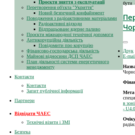
Проєкти зняття з експлуатації
бути 
Перетворення об'єкта "Укриття"
Новий безпечний конфайнмент
Пе
Поводження з радіоактивними матеріалами
Радіоактивні відходи
Чо
Відпрацьоване ядерне паливо
Проєкти міжнародної технічної допомоги
Антикорупційна діяльність
Повідомити про корупцію
Друк
Фінансово-господарська діяльність
E-mai
Майнові відносини ДСП ЧАЕС
План діяльності системи енергетичного
Назва
менеджменту
Чорн
Контакти
Фіна
Контакти
Запит публічної інформації
Мета
специ
Партнери
в зон
- U4.
Відвідати ЧАЕС
Очік
Технічні візити і ЗМІ
радіа
Безпека