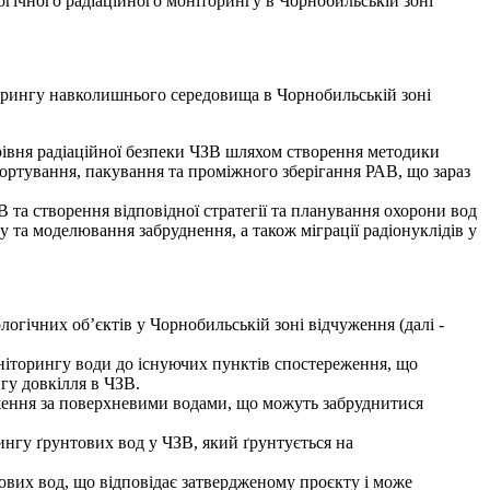
гічного радіаційного моніторингу в Чорнобильській зоні
рингу навколишнього середовища в Чорнобильській зоні
рівня радіаційної безпеки ЧЗВ шляхом створення методики
сортування, пакування та проміжного зберігання РАВ, що зараз
а створення відповідної стратегії та планування охорони вод
та моделювання забруднення, а також міграції радіонуклідів у
ологічних об’єктів у Чорнобильській зоні відчуження (далі -
іторингу води до існуючих пунктів спостереження, що
гу довкілля в ЧЗВ.
ення за поверхневими водами, що можуть забруднитися
нгу ґрунтових вод у ЧЗВ, який ґрунтується на
ових вод, що відповідає затвердженому проєкту і може