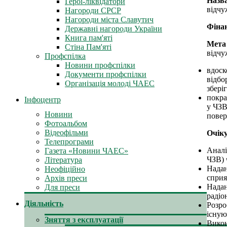
Назва
Герої-ліквідатори
відчу
Нагороди СРСР
Нагороди міста Славутич
Фіна
Державні нагороди України
Книга пам'яті
Мета
Стіна Пам'яті
відчу
Профспілка
Новини профспілки
вдоск
Документи профспілки
відбо
Організація молоді ЧАЕС
збері
покра
Інфоцентр
у ЧЗВ
Новини
повер
Фотоальбом
Відеофільми
Очік
Телепрограми
Аналі
Газета «Новини ЧАЕС»
ЧЗВ) 
Література
Надан
Неофіційно
сприя
Архів преси
Надан
Для преси
радіо
Діяльність
Розро
існую
Зняття з експлуатації
Викон