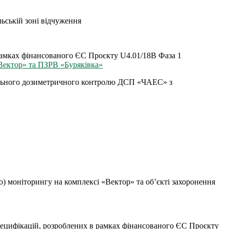
ьській зоні відчуження
в рамках фінансованого ЄС Проєкту U4.01/18B Фаза 1
«Вектор» та ПЗРВ «Буряківка»
уального дозиметричного контролю ДСП «ЧАЕС» з
) моніторингу на комплексі «Вектор» та об’єкті захоронення
 специфікацій, розроблених в рамках фінансованого ЄС Проєкту