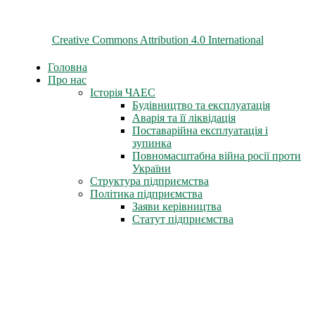
© 2026 ChNPP
Всі матеріали на цьому сайті розміщені на умовах ліцензії
Creative Commons Attribution 4.0 International
Головна
Про нас
Історія ЧАЕС
Будівництво та експлуатація
Аварія та її ліквідація
Поставарійна експлуатація і
зупинка
Повномасштабна війна росії проти
України
Структура підприємства
Політика підприємства
Заяви керівництва
Статут підприємства
Трудова слава
Герої-ліквідатори
Нагороди СРСР
Нагороди міста Славутич
Державні нагороди України
Книга пам'яті
Стіна Пам'яті