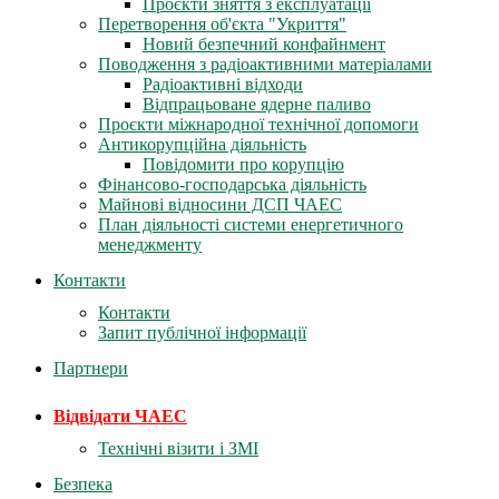
Проєкти зняття з експлуатації
Перетворення об'єкта "Укриття"
Новий безпечний конфайнмент
Поводження з радіоактивними матеріалами
Радіоактивні відходи
Відпрацьоване ядерне паливо
Проєкти міжнародної технічної допомоги
Антикорупційна діяльність
Повідомити про корупцію
Фінансово-господарська діяльність
Майнові відносини ДСП ЧАЕС
План діяльності системи енергетичного
менеджменту
Контакти
Контакти
Запит публічної інформації
Партнери
Відвідати ЧАЕС
Технічні візити і ЗМІ
Безпека