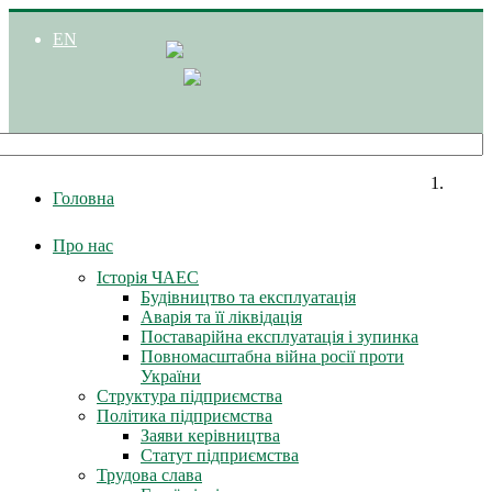
EN
Головна
Про нас
Історія ЧАЕС
Будівництво та експлуатація
Аварія та її ліквідація
Поставарійна експлуатація і зупинка
Повномасштабна війна росії проти
України
Структура підприємства
Політика підприємства
Заяви керівництва
Статут підприємства
Трудова слава