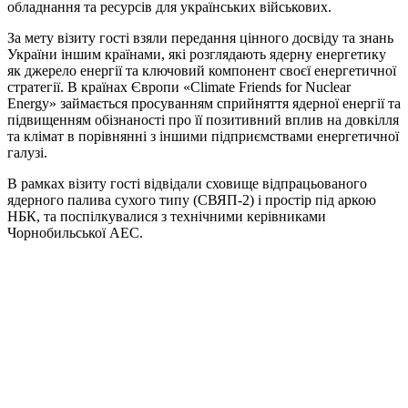
обладнання та ресурсів для українських військових.
За мету візиту гості взяли передання цінного досвіду та знань
України іншим країнами, які розглядають ядерну енергетику
як джерело енергії та ключовий компонент своєї енергетичної
стратегії. В країнах Європи «Climate Friends for Nuclear
Energy» займається просуванням сприйняття ядерної енергії та
підвищенням обізнаності про її позитивний вплив на довкілля
та клімат в порівнянні з іншими підприємствами енергетичної
галузі.
В рамках візиту гості відвідали сховище відпрацьованого
ядерного палива сухого типу (СВЯП-2) і простір під аркою
НБК, та поспілкувалися з технічними керівниками
Чорнобильської АЕС.