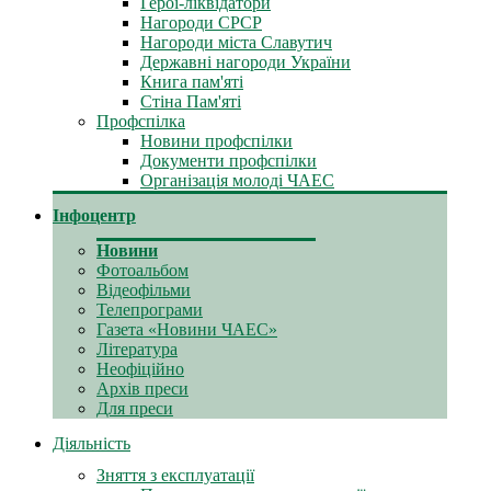
Герої-ліквідатори
Нагороди СРСР
Нагороди міста Славутич
Державні нагороди України
Книга пам'яті
Стіна Пам'яті
Профспілка
Новини профспілки
Документи профспілки
Організація молоді ЧАЕС
Інфоцентр
Новини
Фотоальбом
Відеофільми
Телепрограми
Газета «Новини ЧАЕС»
Література
Неофіційно
Архів преси
Для преси
Діяльність
Зняття з експлуатації