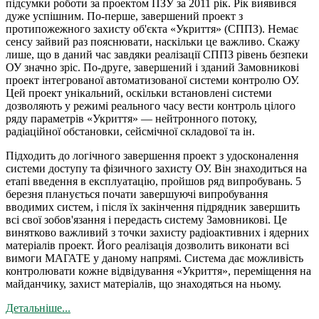
підсумки роботи за проектом ПЗУ за 2011 рік. Рік виявився
дуже успішним. По-перше, завершений проект з
протипожежного захисту об'єкта «Укриття» (СППЗ). Немає
сенсу зайвий раз пояснювати, наскільки це важливо. Скажу
лише, що в даний час завдяки реалізації СППЗ рівень безпеки
ОУ значно зріс. По-друге, завершений і зданий Замовникові
проект інтегрованої автоматизованої системи контролю ОУ.
Цей проект унікальний, оскільки встановлені системи
дозволяють у режимі реального часу вести контроль цілого
ряду параметрів «Укриття» — нейтронного потоку,
радіаційної обстановки, сейсмічної складової та ін.
Підходить до логічного завершення проект з удосконалення
системи доступу та фізичного захисту ОУ. Він знаходиться на
етапі введення в експлуатацію, пройшов ряд випробувань. 5
березня планується почати завершуючі випробування
вводимих систем, і після їх закінчення підрядник завершить
всі свої зобов'язання і передасть систему Замовникові. Це
винятково важливий з точки захисту радіоактивних і ядерних
матеріалів проект. Його реалізація дозволить виконати всі
вимоги МАГАТЕ у даному напрямі. Система дає можливість
контролювати кожне відвідування «Укриття», переміщення на
майданчику, захист матеріалів, що знаходяться на ньому.
Детальніше...