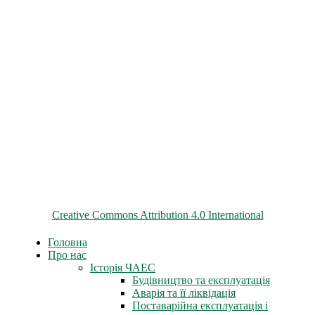
© 2026 ChNPP
Всі матеріали на цьому сайті розміщені на умовах ліцензії
Creative Commons Attribution 4.0 International
Головна
Про нас
Історія ЧАЕС
Будівництво та експлуатація
Аварія та її ліквідація
Поставарійна експлуатація і