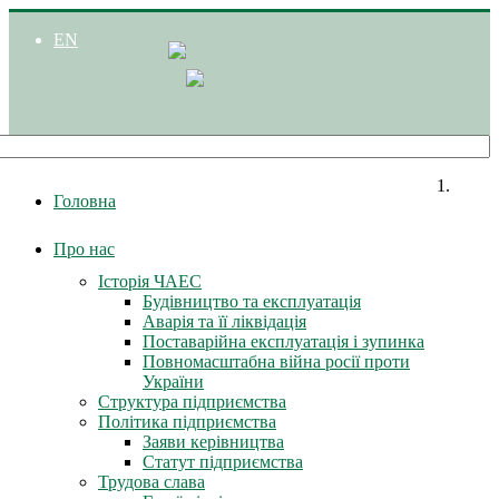
EN
Головна
Про нас
Історія ЧАЕС
Будівництво та експлуатація
Аварія та її ліквідація
Поставарійна експлуатація і зупинка
Повномасштабна війна росії проти
України
Структура підприємства
Політика підприємства
Заяви керівництва
Статут підприємства
Трудова слава