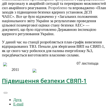
дій персоналу в аварійній ситуації та перевіркою можливостей
сил аварійного реагування.
Розроблено
та впроваджено «План
заходів з підвищення безпеки ядерних установок ДСП
ЧАЕС». Все це було відзначено у «Загальних положеннях
національного звіту України за результатами проведення
цільової позачергової оцінки стану безпеки АЕС» —
документі, що було підготовлено Державною
і
нспекц
ією
ядерного регу
лювання
Укра
їни.
У даний час на станції розробляється план-графік вивезення
відпрацьованих ТВЗ. Пенали для зберігання ВЯП на СВЯП-1,
як це свого часу робилося для палива енергоблоку №3,
передбачається виготовляти власними силами.
07 листопада
2011
Підвищення безпеки СВЯП-1
Друк
E-mail