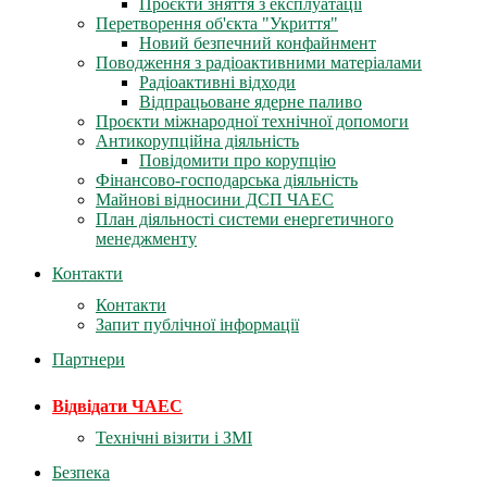
Проєкти зняття з експлуатації
Перетворення об'єкта "Укриття"
Новий безпечний конфайнмент
Поводження з радіоактивними матеріалами
Радіоактивні відходи
Відпрацьоване ядерне паливо
Проєкти міжнародної технічної допомоги
Антикорупційна діяльність
Повідомити про корупцію
Фінансово-господарська діяльність
Майнові відносини ДСП ЧАЕС
План діяльності системи енергетичного
менеджменту
Контакти
Контакти
Запит публічної інформації
Партнери
Відвідати ЧАЕС
Технічні візити і ЗМІ
Безпека