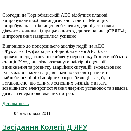
Сьогодні на Чорнобильській АЕС відбулися планові
випробування мобільної дизельної станції. Мета цих
випробувань — підвищення безпеки ядерної установки —
діючого сховища відпрацьованого ядерного палива (СВЯП-1).
Випробування завершилися успішно.
Відповідно до попереднього аналізу подій на АЕС
«Фукусіма-1», фахівцями Чорнобильської АЕС було
проведено додаткову поглиблену переоцінку безпеки об’єктів
станції. У ході аналізу розглянуто найгірші сценарії
виникнення та розвитку аварійних ситуацій, змодельовано
їхні можливі комбінації, визначено основні ризики та
найнебезпечніші з імовірних загроз безпеці. Так, було
встановлено, що одним з основних ризиків є втрата
зовнішнього електропостачання ядерних установок та відмова
дизель-генераторів власних потреб.
Детальніше...
04 листопада 2011
Засідання Колегії ДІЯРУ