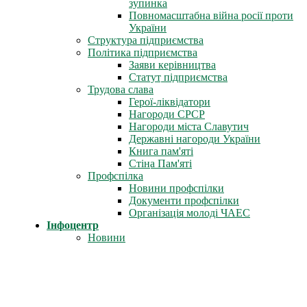
зупинка
Повномасштабна війна росії проти
України
Структура підприємства
Політика підприємства
Заяви керівництва
Статут підприємства
Трудова слава
Герої-ліквідатори
Нагороди СРСР
Нагороди міста Славутич
Державні нагороди України
Книга пам'яті
Стіна Пам'яті
Профспілка
Новини профспілки
Документи профспілки
Організація молоді ЧАЕС
Інфоцентр
Новини
Фотоальбом
Відеофільми
Телепрограми
Газета «Новини ЧАЕС»
Література