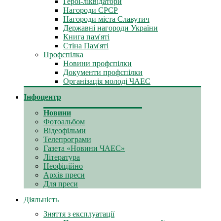
Герої-ліквідатори
Нагороди СРСР
Нагороди міста Славутич
Державні нагороди України
Книга пам'яті
Стіна Пам'яті
Профспілка
Новини профспілки
Документи профспілки
Організація молоді ЧАЕС
Інфоцентр
Новини
Фотоальбом
Відеофільми
Телепрограми
Газета «Новини ЧАЕС»
Література
Неофіційно
Архів преси
Для преси
Діяльність
Зняття з експлуатації