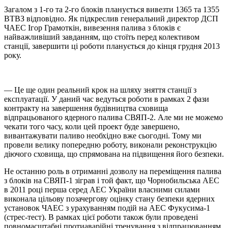
Загалом з 1-го та 2-го блоків планується вивезти 1365 та 1355
ВТВЗ відповідно. Як підкреслив генеральний директор ДСП
ЧАЕС Ігор Грамоткін, вивезення палива з блоків є
найважливіший завданням, що стоїть перед колективом
станції, завершити ці роботи планується до кінця грудня 2013
року.
— Це ще один реальний крок на шляху зняття станції з
експлуатації. У даний час ведуться роботи в рамках 2 фази
контракту на завершення будівництва сховища
відпрацьованого ядерного палива СВЯП-2. Але ми
не можем
о
чекати
того
часу
, ко
ли
цей
проект буде завершен
о
,
вивантажувати
п
а
ливо необх
і
д
н
о
в
же
сьогодні
.
Тому
ми
провели
велику
попередню
р
о
боту,
виконали
реконструкц
і
ю
діючого
сховища
,
що спрямована
на
підвищення
йо
го
безпеки
.
Не
останню
роль
в
отриманні дозволу
на перем
і
щен
ня
палива
з
блок
і
в на
СВЯП-1
зіграв
і
то
й
факт,
що
Чорнобильськ
а
АЕС
в 2011 році пер
ша
серед АЕС України
власними силами
виконала цільову
позачергову
оцінк
у
стану безпеки ядерних
установок ЧАЕС з урахуванням подій на АЕС Фукусима-1
(стрес-тест). В рамках цієї роботи також були проведені
повномасштабні протиаварійні тренування з відпрацюванням