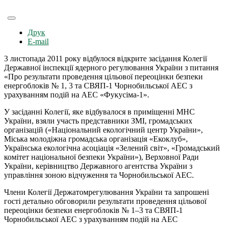
Друк
E-mail
3 листопада 2011 року відбулося відкрите засідання Колегії
Державної інспекції ядерного регулювання України з питання
«Про результати проведення цільової переоцінки безпеки
енергоблоків № 1, 3 та СВЯП-1 Чорнобильської АЕС з
урахуванням подій на АЕС «Фукусіма-1».
У засіданні Колегії, яке відбувалося в приміщенні МНС
України, взяли участь представники ЗМІ, громадських
організацій («Національний екологічний центр України»,
Міська молодіжна громадська організація «Екоклуб»,
Українська екологічна асоціація «Зелений світ», «Громадський
комітет національної безпеки України»), Верховної Ради
України, керівництво Державного агентства України з
управління зоною відчуження та Чорнобильської АЕС.
Члени Колегії Держатомрегулювання України та запрошені
гості детально обговорили результати проведення цільової
переоцінки безпеки енергоблоків № 1–3 та СВЯП-1
Чорнобильської АЕС з урахуванням подій на АЕС