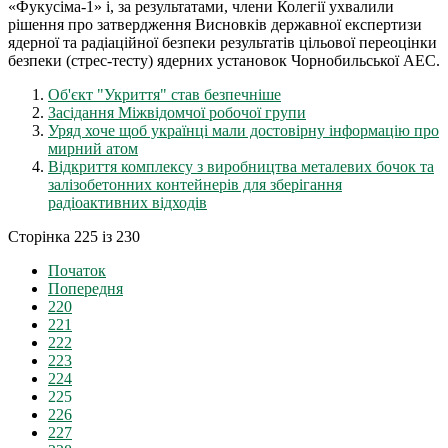
«Фукусіма-1» і, за результатами, члени Колегії ухвалили
рішення про затвердження Висновків державної експертизи
ядерної та радіаційної безпеки результатів цільової переоцінки
безпеки (стрес-тесту) ядерних установок Чорнобильської АЕС.
Об'єкт "Укриття" став безпечніше
Засідання Міжвідомчої робочої групи
Уряд хоче щоб українці мали достовірну інформацію про
мирний атом
Відкриття комплексу з виробництва металевих бочок та
залізобетонних контейнерів для зберігання
радіоактивних відходів
Сторінка 225 із 230
Початок
Попередня
220
221
222
223
224
225
226
227