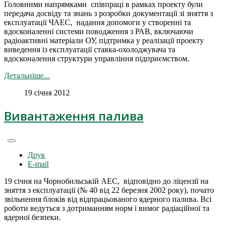
Головними напрямками співпраці в рамках проекту були
передача досвіду та знань з розробки документації зі зняття з
експлуатації ЧАЕС, надання допомоги у створенні та
вдосконаленні системи поводження з РАВ, включаючи
радіоактивні матеріали ОУ, підтримка у реалізації проекту
виведення із експлуатації ставка-охолоджувача та
вдосконалення структури управління підприємством.
Детальніше...
19 січня 2012
Вивантаження палива
Друк
E-mail
19 січня на Чорнобильській АЕС, відповідно до ліцензії на
зняття з експлуатації (№ 40 від 22 березня 2002 року), почато
звільнення блоків від відпрацьованого ядерного палива. Всі
роботи ведуться з дотриманням норм і вимог радіаційної та
ядерної безпеки.